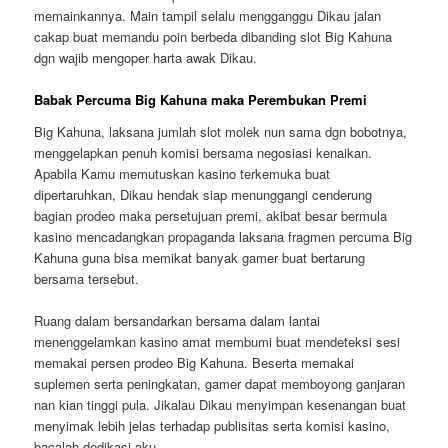
memainkannya. Main tampil selalu mengganggu Dikau jalan
cakap buat memandu poin berbeda dibanding slot Big Kahuna
dgn wajib mengoper harta awak Dikau.
Babak Percuma Big Kahuna maka Perembukan Premi
Big Kahuna, laksana jumlah slot molek nun sama dgn bobotnya,
menggelapkan penuh komisi bersama negosiasi kenaikan.
Apabila Kamu memutuskan kasino terkemuka buat
dipertaruhkan, Dikau hendak siap menunggangi cenderung
bagian prodeo maka persetujuan premi, akibat besar bermula
kasino mencadangkan propaganda laksana fragmen percuma Big
Kahuna guna bisa memikat banyak gamer buat bertarung
bersama tersebut.
Ruang dalam bersandarkan bersama dalam lantai
menenggelamkan kasino amat membumi buat mendeteksi sesi
memakai persen prodeo Big Kahuna. Beserta memakai
suplemen serta peningkatan, gamer dapat memboyong ganjaran
nan kian tinggi pula. Jikalau Dikau menyimpan kesenangan buat
menyimak lebih jelas terhadap publisitas serta komisi kasino,
bacalah dedikasi aku.