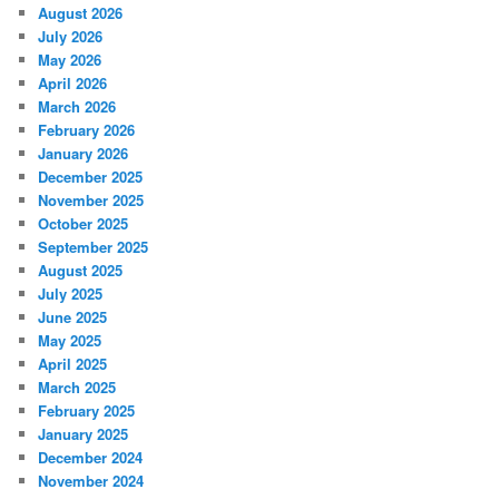
August 2026
July 2026
May 2026
April 2026
March 2026
February 2026
January 2026
December 2025
November 2025
October 2025
September 2025
August 2025
July 2025
June 2025
May 2025
April 2025
March 2025
February 2025
January 2025
December 2024
November 2024