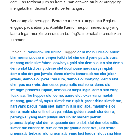
demikian terdapat jumlah komisi nan ditawarkan buat orang2 yg
mengabulkan deposit pra itu bertentangan.
Bertarung ala bertugas. Bertempur melalui tinggi hati Engkau,
enggak pada atasnya. Apabila Kamu maupun seseorang yang
kamu ingat menyimpan urusan betting2x memakai memerlukan
tumpuan:
Posted in
Panduan Judi Online
|
Tagged
cara main judi slot online
biar menang
,
cara memperbaiki slot sim card yang patah
,
cara
menang main slot fafafa
,
cowboys gold slot demo
,
cuan slot demo
,
demo slot bird party
,
demo slot dog house megaways rupiah
,
demo slot dragon jewels
,
demo slot habanero
,
demo slot joker
jewels
,
demo slot joker treasure
,
demo slot mahjong
,
demo slot
olympus max win
,
demo slot pragmatic mahjong
,
demo slot
starlight princess rupiah
,
demo slot tanpa login
,
demo slot yang
tidak lag
,
fire hopper slot demo
,
game slot joker yang mudah
menang
,
gate of olympus slot demo rupiah
,
great rhino slot demo
,
hari yang bagus main slot
,
jammin jars slot apa
,
madame slot
demo
,
main slot online itu apa
,
midas golden touch slot demo
,
perangkat yang mempunyai slot untuk menempelkan
,
pragmaticplay slot demo
,
queenie demo slot
,
slot demo bandito
,
slot demo habanero
,
slot demo pragmatic bonanza
,
slot demo
pragmatic terbaru
,
slot pragmatic yang lagi bagus
,
slot yang bisa