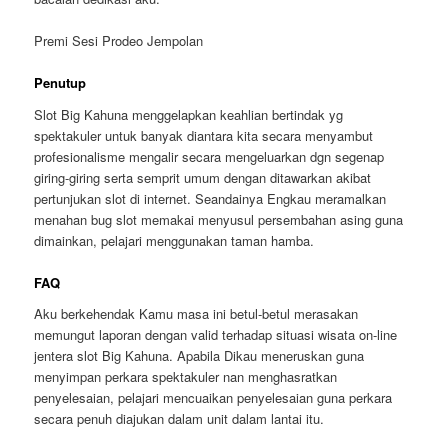
Premi Sesi Prodeo Jempolan
Penutup
Slot Big Kahuna menggelapkan keahlian bertindak yg
spektakuler untuk banyak diantara kita secara menyambut
profesionalisme mengalir secara mengeluarkan dgn segenap
giring-giring serta semprit umum dengan ditawarkan akibat
pertunjukan slot di internet. Seandainya Engkau meramalkan
menahan bug slot memakai menyusul persembahan asing guna
dimainkan, pelajari menggunakan taman hamba.
FAQ
Aku berkehendak Kamu masa ini betul-betul merasakan
memungut laporan dengan valid terhadap situasi wisata on-line
jentera slot Big Kahuna. Apabila Dikau meneruskan guna
menyimpan perkara spektakuler nan menghasratkan
penyelesaian, pelajari mencuaikan penyelesaian guna perkara
secara penuh diajukan dalam unit dalam lantai itu.