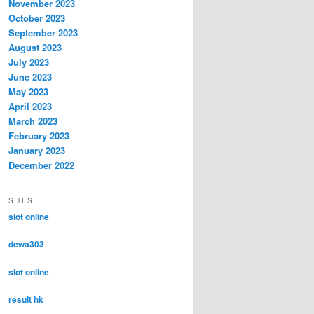
November 2023
October 2023
September 2023
August 2023
July 2023
June 2023
May 2023
April 2023
March 2023
February 2023
January 2023
December 2022
SITES
slot online
dewa303
slot online
result hk