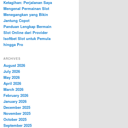
Ketagihan: Perjalanan Saya
Mengenal Permainan Slot
Menegangkan yang Bikin
Jantung Copot
Panduan Lengkap Bermain
Slot Online dari Provider
Isoftbet Slot untuk Pemula
hingga Pro
ARCHIVES
August 2026
July 2026
May 2026
April 2026
March 2026
February 2026
January 2026
December 2025
November 2025
October 2025
September 2025