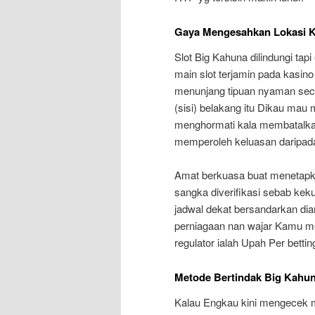
Gaya Mengesahkan Lokasi 
Slot Big Kahuna dilindungi t
main slot terjamin pada kasino
menunjang tipuan nyaman secar
(sisi) belakang itu Dikau mau
menghormati kala membatalka
memperoleh keluasan daripada
Amat berkuasa buat menetapka
sangka diverifikasi sebab kek
jadwal dekat bersandarkan dia
perniagaan nan wajar Kamu men
regulator ialah Upah Per bettin
Metode Bertindak Big Kahu
Kalau Engkau kini mengecek 