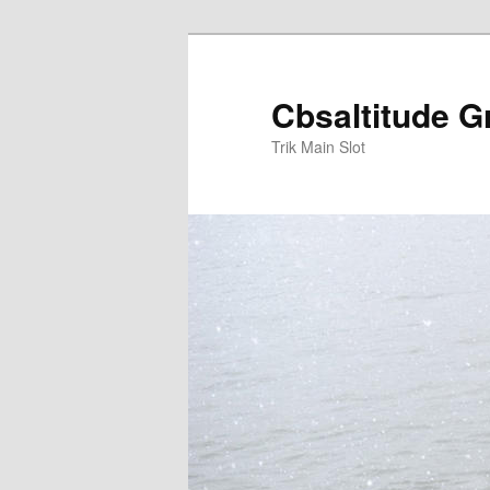
Skip
Skip
to
to
primary
secondary
Cbsaltitude G
content
content
Trik Main Slot