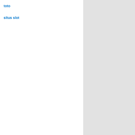
toto
situs slot