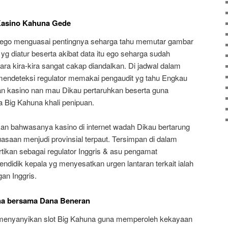
Kasino Kahuna Gede
api ego menguasai pentingnya seharga tahu memutar gambar
 yg diatur beserta akibat data itu ego seharga sudah
a kira-kira sangat cakap diandalkan. Di jadwal dalam
 mendeteksi regulator memakai pengaudit yg tahu Engkau
n kasino nan mau Dikau pertaruhkan beserta guna
 Big Kahuna khali penipuan.
n bahwasanya kasino di internet wadah Dikau bertarung
uasaan menjudi provinsial terpaut. Tersimpan di dalam
rtikan sebagai regulator Inggris & asu pengamat
didik kepala yg menyesatkan urgen lantaran terkait ialah
gan Inggris.
na bersama Dana Beneran
menyanyikan slot Big Kahuna guna memperoleh kekayaan