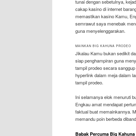
tunai dengan sebetulnya, kej
cakap kasino di internet bar
memastikan kasino Kamu, Eng
semrawut saya menebak mengi
guna menyelenggarakan.
MAINKAN BIG KAHUNA PRODEO
Jikalau Kamu bukan sedikit da
siap penghampiran guna menya
tampil prodeo secara sanggup
hyperlink dalam meja dalam 
tampil prodeo.
Ini selamanya elok menuruti b
Engkau amat mendapat pertunj
faktual buat memainkannya. M
memandu poin berbeda dibandi
Babak Percuma Big Kahuna