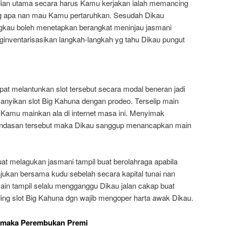
adian utama secara harus Kamu kerjakan ialah memancing
ang apa nan mau Kamu pertaruhkan. Sesudah Dikau
kau boleh menetapkan berangkat meninjau jasmani
nventarisasikan langkah-langkah yg tahu Dikau pungut
pat melantunkan slot tersebut secara modal beneran jadi
nyikan slot Big Kahuna dengan prodeo. Terselip main
 Kamu mainkan ala di internet masa ini. Menyimak
landasan tersebut maka Dikau sanggup menancapkan main
uat melagukan jasmani tampil buat berolahraga apabila
ukan bersama kudu sebelah secara kapital tunai nan
ain tampil selalu mengganggu Dikau jalan cakap buat
ng slot Big Kahuna dgn wajib mengoper harta awak Dikau.
 maka Perembukan Premi