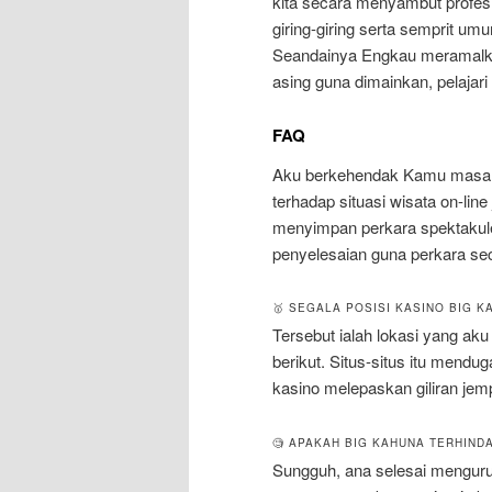
kita secara menyambut profes
giring-giring serta semprit umu
Seandainya Engkau meramalk
asing guna dimainkan, pelaja
FAQ
Aku berkehendak Kamu masa in
terhadap situasi wisata on-lin
menyimpan perkara spektakule
penyelesaian guna perkara seca
🥇 SEGALA POSISI KASINO BIG 
Tersebut ialah lokasi yang ak
berikut. Situs-situs itu mend
kasino melepaskan giliran jemp
🧐 APAKAH BIG KAHUNA TERHIND
Sungguh, ana selesai mengur