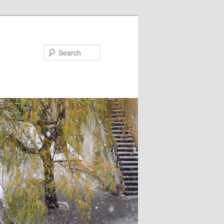
Search