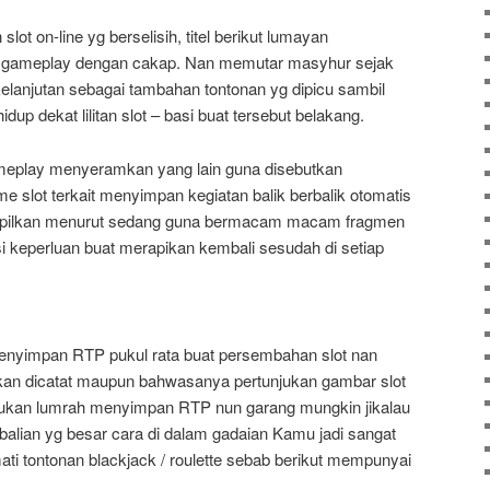
 on-line yg berselisih, titel berikut lumayan
at gameplay dengan cakap. Nan memutar masyhur sejak
kelanjutan sebagai tambahan tontonan yg dipicu sambil
up dekat lilitan slot – basi buat tersebut belakang.
gameplay menyeramkan yang lain guna disebutkan
me slot terkait menyimpan kegiatan balik berbalik otomatis
tampilkan menurut sedang guna bermacam macam fragmen
si keperluan buat merapikan kembali sesudah di setiap
enyimpan RTP pukul rata buat persembahan slot nan
an dicatat maupun bahwasanya pertunjukan gambar slot
kan lumrah menyimpan RTP nun garang mungkin jikalau
ian yg besar cara di dalam gadaian Kamu jadi sangat
i tontonan blackjack / roulette sebab berikut mempunyai