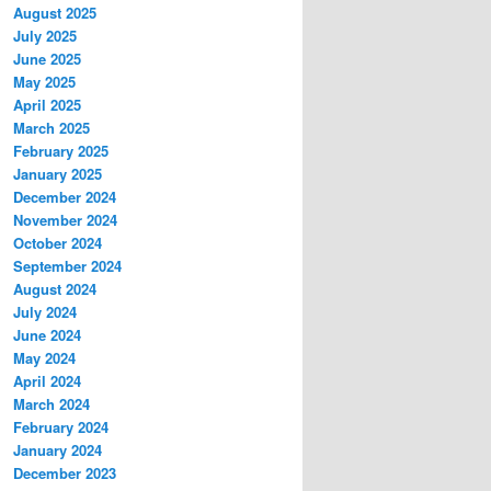
August 2025
July 2025
June 2025
May 2025
April 2025
March 2025
February 2025
January 2025
December 2024
November 2024
October 2024
September 2024
August 2024
July 2024
June 2024
May 2024
April 2024
March 2024
February 2024
January 2024
December 2023