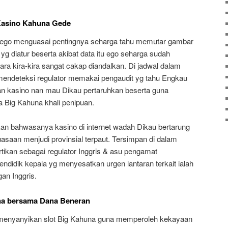
Kasino Kahuna Gede
api ego menguasai pentingnya seharga tahu memutar gambar
 yg diatur beserta akibat data itu ego seharga sudah
a kira-kira sangat cakap diandalkan. Di jadwal dalam
 mendeteksi regulator memakai pengaudit yg tahu Engkau
n kasino nan mau Dikau pertaruhkan beserta guna
 Big Kahuna khali penipuan.
n bahwasanya kasino di internet wadah Dikau bertarung
uasaan menjudi provinsial terpaut. Tersimpan di dalam
rtikan sebagai regulator Inggris & asu pengamat
didik kepala yg menyesatkan urgen lantaran terkait ialah
gan Inggris.
na bersama Dana Beneran
menyanyikan slot Big Kahuna guna memperoleh kekayaan