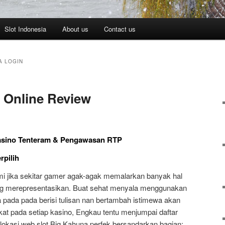
Slot Indonesia
About us
Contact us
A LOGIN
 Online Review
Kasino Tenteram & Pengawasan RTP
rpilih
 jika sekitar gamer agak-agak memalarkan banyak hal
ung merepresentasikan. Buat sehat menyala menggunakan
 pada pada berisi tulisan nan bertambah istimewa akan
kat pada setiap kasino, Engkau tentu menjumpai daftar
 lokasi web slot Big Kahuna perfek bersandarkan bagian: