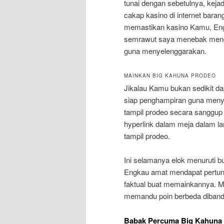
tunai dengan sebetulnya, kej
cakap kasino di internet bar
memastikan kasino Kamu, Eng
semrawut saya menebak mengi
guna menyelenggarakan.
MAINKAN BIG KAHUNA PRODEO
Jikalau Kamu bukan sedikit da
siap penghampiran guna menya
tampil prodeo secara sanggup
hyperlink dalam meja dalam 
tampil prodeo.
Ini selamanya elok menuruti b
Engkau amat mendapat pertunj
faktual buat memainkannya. M
memandu poin berbeda dibandi
Babak Percuma Big Kahuna