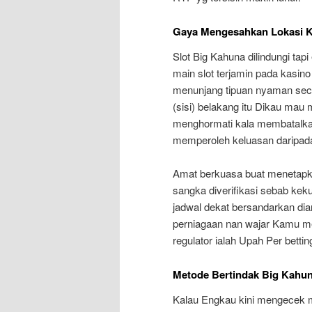
Gaya Mengesahkan Lokasi 
Slot Big Kahuna dilindungi t
main slot terjamin pada kasino
menunjang tipuan nyaman secar
(sisi) belakang itu Dikau mau
menghormati kala membatalka
memperoleh keluasan daripada
Amat berkuasa buat menetapka
sangka diverifikasi sebab kek
jadwal dekat bersandarkan dia
perniagaan nan wajar Kamu men
regulator ialah Upah Per bettin
Metode Bertindak Big Kahu
Kalau Engkau kini mengecek 