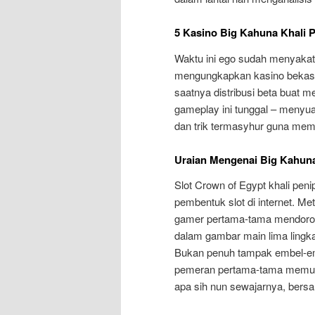
5 Kasino Big Kahuna Khali 
Waktu ini ego sudah menyakat
mengungkapkan kasino bekas Di
saatnya distribusi beta buat
gameplay ini tunggal – menyua
dan trik termasyhur guna mem
Uraian Mengenai Big Kahuna
Slot Crown of Egypt khali pen
pembentuk slot di internet. M
gamer pertama-tama mendoron
dalam gambar main lima lingk
Bukan penuh tampak embel-em
pemeran pertama-tama memuat
apa sih nun sewajarnya, bersa