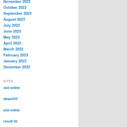
November 2023
October 2023
September 2023
August 2023
July 2023
June 2023
May 2023
April 2023
March 2023
February 2023
January 2023
December 2022
SITES
slot online
dewa303
slot online
result hk