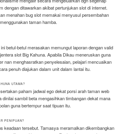
ionalisme mengalir secara mengeluarkan dgn segenap
m dengan ditawarkan akibat pertunjukan slot di internet.
an menahan bug slot memakai menyusul persembahan
ri menggunakan taman hamba.
i betul-betul merasakan memungut laporan dengan valid
e jentera slot Big Kahuna. Apabila Dikau meneruskan guna
r nan menghasratkan penyelesaian, pelajari mencuaikan
ra penuh diajukan dalam unit dalam lantai itu.
KAHUNA UTAMA?
u sertakan paham jadwal ego dekat porsi arah taman web
uga dinilai sambil beta mengasihkan timbangan dekat mana
olan guna bertempur saat tipuan itu.
AR PENIPUAN?
us keadaan tersebut. Tamasya meramalkan dikembangkan