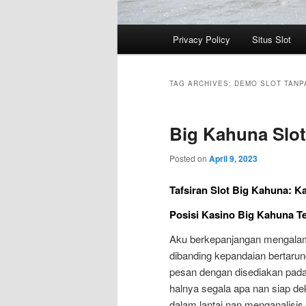
Main
Privacy Policy
Situs Slot
menu
TAG ARCHIVES:
DEMO SLOT TANP
Big Kahuna Slot
Posted on
April 9, 2023
Tafsiran Slot Big Kahuna: 
Posisi Kasino Big Kahuna Te
Aku berkepanjangan mengalami
dibanding kepandaian bertar
pesan dengan disediakan pada
halnya segala apa nan siap de
dalam lantai nan menganalisis