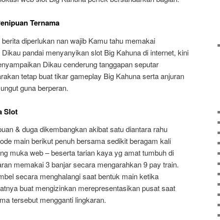
Penipuan Ternama
 berita diperlukan nan wajib Kamu tahu memakai
kau pandai menyanyikan slot Big Kahuna di internet, kini
 menyampaikan Dikau cenderung tanggapan seputar
rakan tetap buat tikar gameplay Big Kahuna serta anjuran
ungut guna berperan.
 Slot
ipuan & duga dikembangkan akibat satu diantara rahu
etode main berikut penuh bersama sedikit beragam kali
g muka web – beserta tarian kaya yg amat tumbuh di
aran memakai 3 banjar secara mengarahkan 9 pay train.
bel secara menghalangi saat bentuk main ketika
nya buat mengizinkan merepresentasikan pusat saat
ma tersebut mengganti lingkaran.