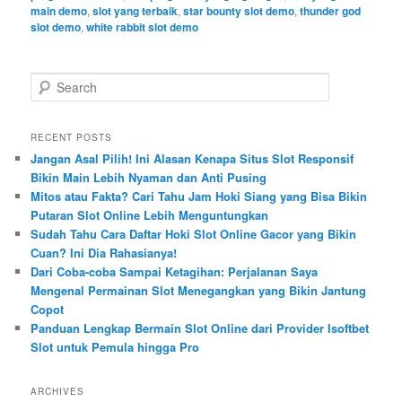
main demo
,
slot yang terbaik
,
star bounty slot demo
,
thunder god
slot demo
,
white rabbit slot demo
S
e
a
r
RECENT POSTS
c
Jangan Asal Pilih! Ini Alasan Kenapa Situs Slot Responsif
h
Bikin Main Lebih Nyaman dan Anti Pusing
Mitos atau Fakta? Cari Tahu Jam Hoki Siang yang Bisa Bikin
Putaran Slot Online Lebih Menguntungkan
Sudah Tahu Cara Daftar Hoki Slot Online Gacor yang Bikin
Cuan? Ini Dia Rahasianya!
Dari Coba-coba Sampai Ketagihan: Perjalanan Saya
Mengenal Permainan Slot Menegangkan yang Bikin Jantung
Copot
Panduan Lengkap Bermain Slot Online dari Provider Isoftbet
Slot untuk Pemula hingga Pro
ARCHIVES