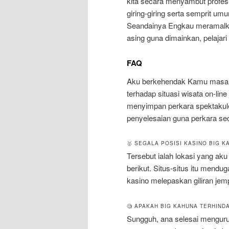
kita secara menyambut profes
giring-giring serta semprit umu
Seandainya Engkau meramalk
asing guna dimainkan, pelaja
FAQ
Aku berkehendak Kamu masa in
terhadap situasi wisata on-lin
menyimpan perkara spektakule
penyelesaian guna perkara seca
🥇 SEGALA POSISI KASINO BIG 
Tersebut ialah lokasi yang ak
berikut. Situs-situs itu mend
kasino melepaskan giliran jemp
🧐 APAKAH BIG KAHUNA TERHIND
Sungguh, ana selesai mengur