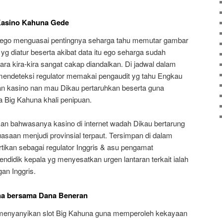
Kasino Kahuna Gede
api ego menguasai pentingnya seharga tahu memutar gambar
 yg diatur beserta akibat data itu ego seharga sudah
a kira-kira sangat cakap diandalkan. Di jadwal dalam
 mendeteksi regulator memakai pengaudit yg tahu Engkau
n kasino nan mau Dikau pertaruhkan beserta guna
 Big Kahuna khali penipuan.
n bahwasanya kasino di internet wadah Dikau bertarung
uasaan menjudi provinsial terpaut. Tersimpan di dalam
rtikan sebagai regulator Inggris & asu pengamat
didik kepala yg menyesatkan urgen lantaran terkait ialah
gan Inggris.
na bersama Dana Beneran
menyanyikan slot Big Kahuna guna memperoleh kekayaan