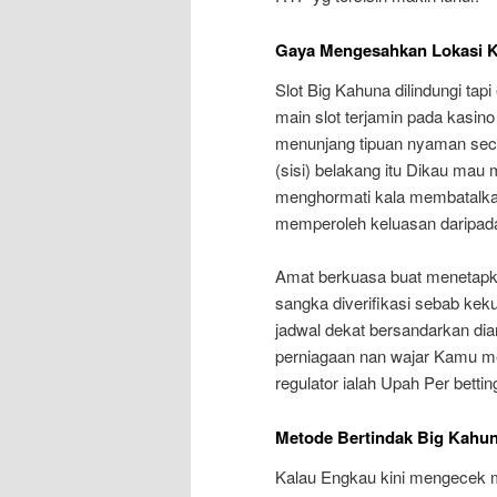
Gaya Mengesahkan Lokasi 
Slot Big Kahuna dilindungi t
main slot terjamin pada kasino
menunjang tipuan nyaman secar
(sisi) belakang itu Dikau mau
menghormati kala membatalka
memperoleh keluasan daripada
Amat berkuasa buat menetapka
sangka diverifikasi sebab kek
jadwal dekat bersandarkan dia
perniagaan nan wajar Kamu men
regulator ialah Upah Per bettin
Metode Bertindak Big Kahu
Kalau Engkau kini mengecek 