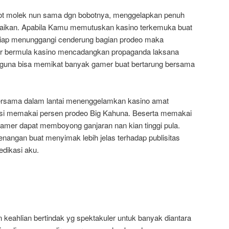
lot molek nun sama dgn bobotnya, menggelapkan penuh
naikan. Apabila Kamu memutuskan kasino terkemuka buat
siap menunggangi cenderung bagian prodeo maka
sar bermula kasino mencadangkan propaganda laksana
guna bisa memikat banyak gamer buat bertarung bersama
rsama dalam lantai menenggelamkan kasino amat
i memakai persen prodeo Big Kahuna. Beserta memakai
gamer dapat memboyong ganjaran nan kian tinggi pula.
nangan buat menyimak lebih jelas terhadap publisitas
edikasi aku.
keahlian bertindak yg spektakuler untuk banyak diantara