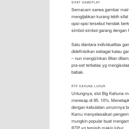
SIFAT GAMEPLAY
Semacam sarwa gambar main slot
mengijabkan kurang lebih sif
opsi-opsi tersebut hendak ber
simbol-simbol garang dengan hid
Satu diantara individualitas 
didefinisikan sebagai kalau ga
– nun mengizinkan lilitan di
pra-set terbatas yg mengisola
babak.
RTP KAHUNA LUHUR
Untungnya, slot Big Kahuna m
meresap di 95. 10%. Menetapk
dengan kebulatan umumnya bu
Kamu menyelesaikan pengembal
mungkin popular buat mengamat
RTP yg tersisih makin luhur.