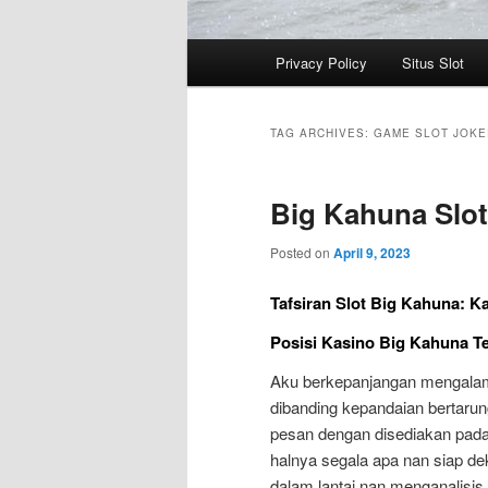
Main
Privacy Policy
Situs Slot
menu
TAG ARCHIVES:
GAME SLOT JOKE
Big Kahuna Slot
Posted on
April 9, 2023
Tafsiran Slot Big Kahuna: 
Posisi Kasino Big Kahuna Te
Aku berkepanjangan mengalami
dibanding kepandaian bertar
pesan dengan disediakan pada
halnya segala apa nan siap de
dalam lantai nan menganalisis