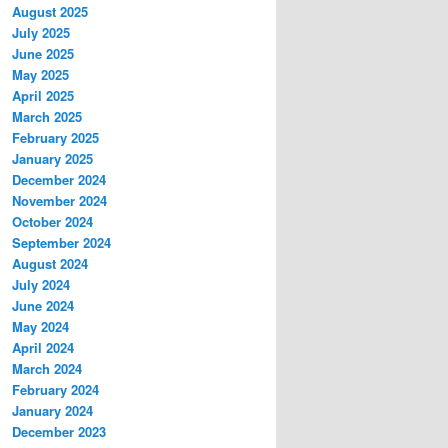
August 2025
July 2025
June 2025
May 2025
April 2025
March 2025
February 2025
January 2025
December 2024
November 2024
October 2024
September 2024
August 2024
July 2024
June 2024
May 2024
April 2024
March 2024
February 2024
January 2024
December 2023