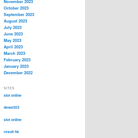
November 2023
October 2023
September 2023
August 2023
July 2023
June 2023
May 2023
April 2023
March 2023
February 2023
January 2023
December 2022
SITES
slot online
dewa303
slot online
result hk