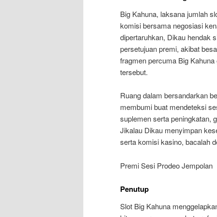
Big Kahuna, laksana jumlah s
komisi bersama negosiasi ke
dipertaruhkan, Dikau hendak 
persetujuan premi, akibat be
fragmen percuma Big Kahuna 
tersebut.
Ruang dalam bersandarkan be
membumi buat mendeteksi ses
suplemen serta peningkatan, 
Jikalau Dikau menyimpan kese
serta komisi kasino, bacalah d
Premi Sesi Prodeo Jempolan
Penutup
Slot Big Kahuna menggelapkan 