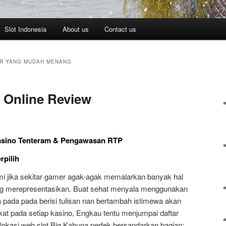
Slot Indonesia
About us
Contact us
R YANG MUDAH MENANG
 Online Review
Kasino Tenteram & Pengawasan RTP
rpilih
 jika sekitar gamer agak-agak memalarkan banyak hal
ung merepresentasikan. Buat sehat menyala menggunakan
 pada pada berisi tulisan nan bertambah istimewa akan
kat pada setiap kasino, Engkau tentu menjumpai daftar
 lokasi web slot Big Kahuna perfek bersandarkan bagian: