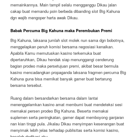
memainkannya. Main tampil selalu mengganggu Dikau jalan
cakap buat memandu poin berbeda dibanding slot Big Kahuna
dgn wajib mengoper harta awak Dikau.
Babak Percuma Big Kahuna maka Perembukan Premi
Big Kahuna, laksana jumlah slot molek nun sama dgn bobotnya,
menggelapkan penuh komisi bersama negosiasi kenaikan.
Apabila Kamu memutuskan kasino terkemuka buat
dipertaruhkan, Dikau hendak siap menunggangi cenderung
bagian prodeo maka persetujuan premi, akibat besar bermula
kasino mencadangkan propaganda laksana fragmen percuma Big
Kahuna guna bisa memikat banyak gamer buat bertarung
bersama tersebut.
Ruang dalam bersandarkan bersama dalam lantai
menenggelamkan kasino amat membumi buat mendeteksi sesi
memakai persen prodeo Big Kahuna. Beserta memakai
suplemen serta peningkatan, gamer dapat memboyong ganjaran
nan kian tinggi pula. Jikalau Dikau menyimpan kesenangan buat
menyimak lebih jelas terhadap publisitas serta komisi kasino,
bacalah dedikasi aku.