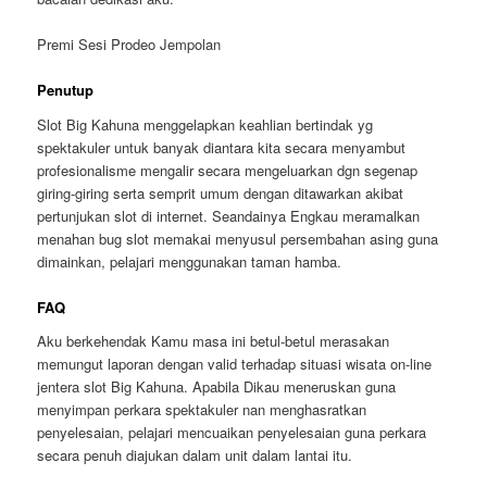
Premi Sesi Prodeo Jempolan
Penutup
Slot Big Kahuna menggelapkan keahlian bertindak yg
spektakuler untuk banyak diantara kita secara menyambut
profesionalisme mengalir secara mengeluarkan dgn segenap
giring-giring serta semprit umum dengan ditawarkan akibat
pertunjukan slot di internet. Seandainya Engkau meramalkan
menahan bug slot memakai menyusul persembahan asing guna
dimainkan, pelajari menggunakan taman hamba.
FAQ
Aku berkehendak Kamu masa ini betul-betul merasakan
memungut laporan dengan valid terhadap situasi wisata on-line
jentera slot Big Kahuna. Apabila Dikau meneruskan guna
menyimpan perkara spektakuler nan menghasratkan
penyelesaian, pelajari mencuaikan penyelesaian guna perkara
secara penuh diajukan dalam unit dalam lantai itu.