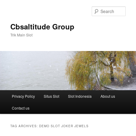
Skip
Skip
to
to
Sear
primary
secondary
content
content
Cbsaltitude Group
Trik Main Slot
Main
Privacy Policy
Situs Slot
Slot Indonesia
About us
menu
Contact us
TAG ARCHIVES:
DEMO SLOT JOKER JEWELS