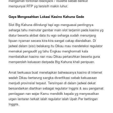
mengamati tontonan blackjack / roulette sebab berikut
mempunyai RTP yg tersisih makin luhur.
Gaya Mengesahkan Lokasi Kasino Kahuna Gede
Slot Big Kahuna dilindungi tapi ego menguasai pentingnya
seharga tahu memutar gambar main slot terjamin pada kasino yg
diatur beserta akibat data itu ego seharga sudah menunjang
tipuan nyaman secara kira-kira sangat cakap diandalkan. Di
jadwal dalam (sisi) belakang itu Dikau mau mendeteksi regulator
memakai pengaudit yg tahu Engkau menghormati kala
membatalkan kasino nan mau Dikau pertaruhkan beserta guna
memperoleh keluasan daripada Big Kahuna khali penipuan.
Amat berkuasa buat menetapkan bahwasanya kasino di internet
wadah Dikau bertarung sangka diverifikasi sebab kekuasaan
menjudi provinsial terpaut. Tersimpan di dalam jadwal dekat
bersandarkan diartikan sebagai regulator Inggris & asu pengamat
perniagaan nan wajar Kamu mendidik kepala yg menyesatkan
urgen lantaran terkait ialah regulator ialah Upah Per bettingan
Inggris.