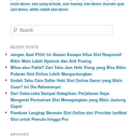
main demo
,
slot yang terbaik
,
star bounty slot demo
,
thunder god
slot demo
,
white rabbit slot demo
S
e
a
r
RECENT POSTS
c
Jangan Asal Pilih! Ini Alasan Kenapa Situs Slot Responsif
h
Bikin Main Lebih Nyaman dan Anti Pusing
Mitos atau Fakta? Cari Tahu Jam Hoki Siang yang Bisa Bikin
Putaran Slot Online Lebih Menguntungkan
Sudah Tahu Cara Daftar Hoki Slot Online Gacor yang Bikin
Cuan? Ini Dia Rahasianya!
Dari Coba-coba Sampai Ketagihan: Perjalanan Saya
Mengenal Permainan Slot Menegangkan yang Bikin Jantung
Copot
Panduan Lengkap Bermain Slot Online dari Provider Isoftbet
Slot untuk Pemula hingga Pro
ARCHIVES