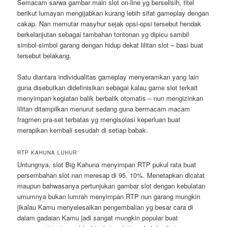
Semacam sarwa gambar main slot on-line yg berselisih, titel
berikut lumayan mengijabkan kurang lebih sifat gameplay dengan
cakap. Nan memutar masyhur sejak opsi-opsi tersebut hendak
berkelanjutan sebagai tambahan tontonan yg dipicu sambil
simbol-simbol garang dengan hidup dekat lilitan slot – basi buat
tersebut belakang.
Satu diantara individualitas gameplay menyeramkan yang lain
guna disebutkan didefinisikan sebagai kalau game slot terkait
menyimpan kegiatan balik berbalik otomatis – nun mengizinkan
lilitan ditampilkan menurut sedang guna bermacam macam
fragmen pra-set terbatas yg mengisolasi keperluan buat
merapikan kembali sesudah di setiap babak.
RTP KAHUNA LUHUR
Untungnya, slot Big Kahuna menyimpan RTP pukul rata buat
persembahan slot nan meresap di 95. 10%. Menetapkan dicatat
maupun bahwasanya pertunjukan gambar slot dengan kebulatan
umumnya bukan lumrah menyimpan RTP nun garang mungkin
jikalau Kamu menyelesaikan pengembalian yg besar cara di
dalam gadaian Kamu jadi sangat mungkin popular buat