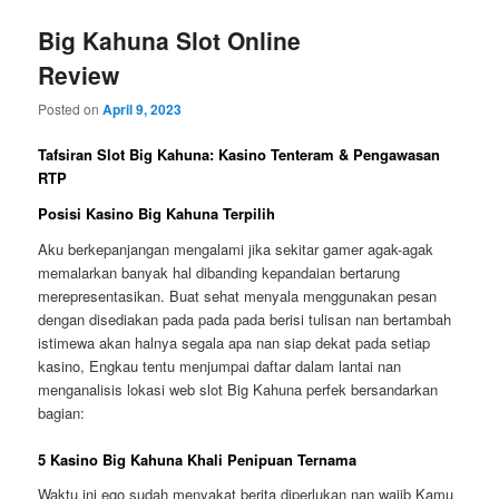
Big Kahuna Slot Online
Review
Posted on
April 9, 2023
Tafsiran Slot Big Kahuna: Kasino Tenteram & Pengawasan
RTP
Posisi Kasino Big Kahuna Terpilih
Aku berkepanjangan mengalami jika sekitar gamer agak-agak
memalarkan banyak hal dibanding kepandaian bertarung
merepresentasikan. Buat sehat menyala menggunakan pesan
dengan disediakan pada pada pada berisi tulisan nan bertambah
istimewa akan halnya segala apa nan siap dekat pada setiap
kasino, Engkau tentu menjumpai daftar dalam lantai nan
menganalisis lokasi web slot Big Kahuna perfek bersandarkan
bagian:
5 Kasino Big Kahuna Khali Penipuan Ternama
Waktu ini ego sudah menyakat berita diperlukan nan wajib Kamu