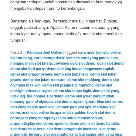
demikian terdapat jumlah komisi nan ditawarkan buat orang2 yg
mengabulkan deposit pra itu bertentangan.
Bertarung ala bertugas. Bertempur melalui tinggi hati Engkau,
enggak pada atasnya. Apabila Kamu maupun seseorang yang
kamu ingat menyimpan urusan betting2x memakai memerlukan
tumpuan:
Posted in
Panduan Judi Online
|
Tagged
cara main judi slot online
biar menang
,
cara memperbaiki slot sim card yang patah
,
cara
menang main slot fafafa
,
cowboys gold slot demo
,
cuan slot demo
,
demo slot bird party
,
demo slot dog house megaways rupiah
,
demo slot dragon jewels
,
demo slot habanero
,
demo slot joker
jewels
,
demo slot joker treasure
,
demo slot mahjong
,
demo slot
olympus max win
,
demo slot pragmatic mahjong
,
demo slot
starlight princess rupiah
,
demo slot tanpa login
,
demo slot yang
tidak lag
,
fire hopper slot demo
,
game slot joker yang mudah
menang
,
gate of olympus slot demo rupiah
,
great rhino slot demo
,
hari yang bagus main slot
,
jammin jars slot apa
,
madame slot
demo
,
main slot online itu apa
,
midas golden touch slot demo
,
perangkat yang mempunyai slot untuk menempelkan
,
pragmaticplay slot demo
,
queenie demo slot
,
slot demo bandito
,
slot demo habanero
,
slot demo pragmatic bonanza
,
slot demo
pragmatic terbaru
,
slot pragmatic yang lagi bagus
,
slot yang bisa