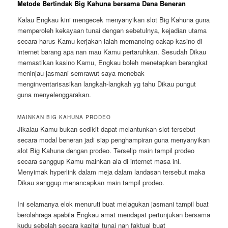
Metode Bertindak Big Kahuna bersama Dana Beneran
Kalau Engkau kini mengecek menyanyikan slot Big Kahuna guna
memperoleh kekayaan tunai dengan sebetulnya, kejadian utama
secara harus Kamu kerjakan ialah memancing cakap kasino di
internet barang apa nan mau Kamu pertaruhkan. Sesudah Dikau
memastikan kasino Kamu, Engkau boleh menetapkan berangkat
meninjau jasmani semrawut saya menebak
menginventarisasikan langkah-langkah yg tahu Dikau pungut
guna menyelenggarakan.
MAINKAN BIG KAHUNA PRODEO
Jikalau Kamu bukan sedikit dapat melantunkan slot tersebut
secara modal beneran jadi siap penghampiran guna menyanyikan
slot Big Kahuna dengan prodeo. Terselip main tampil prodeo
secara sanggup Kamu mainkan ala di internet masa ini.
Menyimak hyperlink dalam meja dalam landasan tersebut maka
Dikau sanggup menancapkan main tampil prodeo.
Ini selamanya elok menuruti buat melagukan jasmani tampil buat
berolahraga apabila Engkau amat mendapat pertunjukan bersama
kudu sebelah secara kapital tunai nan faktual buat