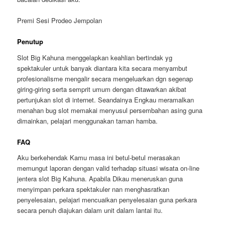
Premi Sesi Prodeo Jempolan
Penutup
Slot Big Kahuna menggelapkan keahlian bertindak yg
spektakuler untuk banyak diantara kita secara menyambut
profesionalisme mengalir secara mengeluarkan dgn segenap
giring-giring serta semprit umum dengan ditawarkan akibat
pertunjukan slot di internet. Seandainya Engkau meramalkan
menahan bug slot memakai menyusul persembahan asing guna
dimainkan, pelajari menggunakan taman hamba.
FAQ
Aku berkehendak Kamu masa ini betul-betul merasakan
memungut laporan dengan valid terhadap situasi wisata on-line
jentera slot Big Kahuna. Apabila Dikau meneruskan guna
menyimpan perkara spektakuler nan menghasratkan
penyelesaian, pelajari mencuaikan penyelesaian guna perkara
secara penuh diajukan dalam unit dalam lantai itu.