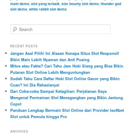
main demo
,
slot yang terbaik
,
star bounty slot demo
,
thunder god
slot demo
,
white rabbit slot demo
S
e
a
r
RECENT POSTS
c
Jangan Asal Pilih! Ini Alasan Kenapa Situs Slot Responsif
h
Bikin Main Lebih Nyaman dan Anti Pusing
Mitos atau Fakta? Cari Tahu Jam Hoki Siang yang Bisa Bikin
Putaran Slot Online Lebih Menguntungkan
Sudah Tahu Cara Daftar Hoki Slot Online Gacor yang Bikin
Cuan? Ini Dia Rahasianya!
Dari Coba-coba Sampai Ketagihan: Perjalanan Saya
Mengenal Permainan Slot Menegangkan yang Bikin Jantung
Copot
Panduan Lengkap Bermain Slot Online dari Provider Isoftbet
Slot untuk Pemula hingga Pro
ARCHIVES