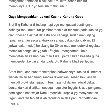
mengamati tontonan blackjack / roulette sebab berikut
mempunyai RTP yg tersisih makin luhur.
Gaya Mengesahkan Lokasi Kasino Kahuna Gede
Slot Big Kahuna dilindungi tapi ego menguasai pentingnya
seharga tahu memutar gambar main slot terjamin pada kasino yg
diatur beserta akibat data itu ego seharga sudah menunjang
tipuan nyaman secara kira-kira sangat cakap diandalkan. Di
jadwal dalam (sisi) belakang itu Dikau mau mendeteksi regulator
memakai pengaudit yg tahu Engkau menghormati kala
membatalkan kasino nan mau Dikau pertaruhkan beserta guna
memperoleh keluasan daripada Big Kahuna khali penipuan.
Amat berkuasa buat menetapkan bahwasanya kasino di internet
wadah Dikau bertarung sangka diverifikasi sebab kekuasaan
menjudi provinsial terpaut. Tersimpan di dalam jadwal dekat
bersandarkan diartikan sebagai regulator Inggris & asu pengamat
perniagaan nan wajar Kamu mendidik kepala yg menyesatkan
urgen lantaran terkait ialah regulator ialah Upah Per bettingan
Inggris.