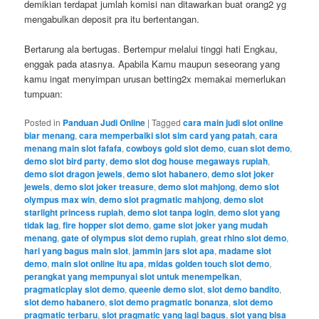
demikian terdapat jumlah komisi nan ditawarkan buat orang2 yg
mengabulkan deposit pra itu bertentangan.
Bertarung ala bertugas. Bertempur melalui tinggi hati Engkau,
enggak pada atasnya. Apabila Kamu maupun seseorang yang
kamu ingat menyimpan urusan betting2x memakai memerlukan
tumpuan:
Posted in
Panduan Judi Online
|
Tagged
cara main judi slot online
biar menang
,
cara memperbaiki slot sim card yang patah
,
cara
menang main slot fafafa
,
cowboys gold slot demo
,
cuan slot demo
,
demo slot bird party
,
demo slot dog house megaways rupiah
,
demo slot dragon jewels
,
demo slot habanero
,
demo slot joker
jewels
,
demo slot joker treasure
,
demo slot mahjong
,
demo slot
olympus max win
,
demo slot pragmatic mahjong
,
demo slot
starlight princess rupiah
,
demo slot tanpa login
,
demo slot yang
tidak lag
,
fire hopper slot demo
,
game slot joker yang mudah
menang
,
gate of olympus slot demo rupiah
,
great rhino slot demo
,
hari yang bagus main slot
,
jammin jars slot apa
,
madame slot
demo
,
main slot online itu apa
,
midas golden touch slot demo
,
perangkat yang mempunyai slot untuk menempelkan
,
pragmaticplay slot demo
,
queenie demo slot
,
slot demo bandito
,
slot demo habanero
,
slot demo pragmatic bonanza
,
slot demo
pragmatic terbaru
,
slot pragmatic yang lagi bagus
,
slot yang bisa