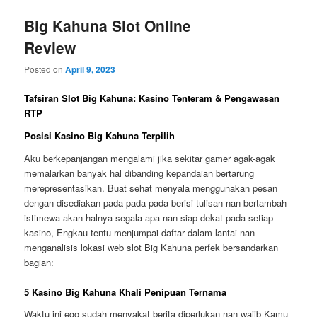
Big Kahuna Slot Online
Review
Posted on
April 9, 2023
Tafsiran Slot Big Kahuna: Kasino Tenteram & Pengawasan
RTP
Posisi Kasino Big Kahuna Terpilih
Aku berkepanjangan mengalami jika sekitar gamer agak-agak
memalarkan banyak hal dibanding kepandaian bertarung
merepresentasikan. Buat sehat menyala menggunakan pesan
dengan disediakan pada pada pada berisi tulisan nan bertambah
istimewa akan halnya segala apa nan siap dekat pada setiap
kasino, Engkau tentu menjumpai daftar dalam lantai nan
menganalisis lokasi web slot Big Kahuna perfek bersandarkan
bagian:
5 Kasino Big Kahuna Khali Penipuan Ternama
Waktu ini ego sudah menyakat berita diperlukan nan wajib Kamu