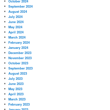
October 2024
September 2024
August 2024
July 2024
June 2024
May 2024
April 2024
March 2024
February 2024
January 2024
December 2023
November 2023
October 2023
September 2023
August 2023
July 2023
June 2023
May 2023
April 2023
March 2023
February 2023
January 2023