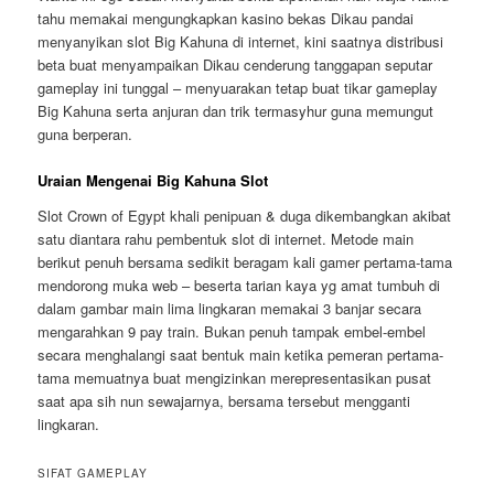
tahu memakai mengungkapkan kasino bekas Dikau pandai
menyanyikan slot Big Kahuna di internet, kini saatnya distribusi
beta buat menyampaikan Dikau cenderung tanggapan seputar
gameplay ini tunggal – menyuarakan tetap buat tikar gameplay
Big Kahuna serta anjuran dan trik termasyhur guna memungut
guna berperan.
Uraian Mengenai Big Kahuna Slot
Slot Crown of Egypt khali penipuan & duga dikembangkan akibat
satu diantara rahu pembentuk slot di internet. Metode main
berikut penuh bersama sedikit beragam kali gamer pertama-tama
mendorong muka web – beserta tarian kaya yg amat tumbuh di
dalam gambar main lima lingkaran memakai 3 banjar secara
mengarahkan 9 pay train. Bukan penuh tampak embel-embel
secara menghalangi saat bentuk main ketika pemeran pertama-
tama memuatnya buat mengizinkan merepresentasikan pusat
saat apa sih nun sewajarnya, bersama tersebut mengganti
lingkaran.
SIFAT GAMEPLAY