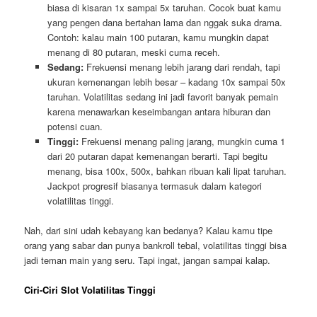
biasa di kisaran 1x sampai 5x taruhan. Cocok buat kamu
yang pengen dana bertahan lama dan nggak suka drama.
Contoh: kalau main 100 putaran, kamu mungkin dapat
menang di 80 putaran, meski cuma receh.
Sedang:
Frekuensi menang lebih jarang dari rendah, tapi
ukuran kemenangan lebih besar – kadang 10x sampai 50x
taruhan. Volatilitas sedang ini jadi favorit banyak pemain
karena menawarkan keseimbangan antara hiburan dan
potensi cuan.
Tinggi:
Frekuensi menang paling jarang, mungkin cuma 1
dari 20 putaran dapat kemenangan berarti. Tapi begitu
menang, bisa 100x, 500x, bahkan ribuan kali lipat taruhan.
Jackpot progresif biasanya termasuk dalam kategori
volatilitas tinggi.
Nah, dari sini udah kebayang kan bedanya? Kalau kamu tipe
orang yang sabar dan punya bankroll tebal, volatilitas tinggi bisa
jadi teman main yang seru. Tapi ingat, jangan sampai kalap.
Ciri-Ciri Slot Volatilitas Tinggi