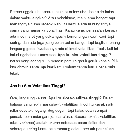
Posted on
July 10, 2026
Pernah nggak sih, kamu main slot online tiba-tiba saldo habis
dalam waktu singkat? Atau sebaliknya, main lama banget tapi
menangnya cuma receh? Nah, itu semua ada hubungannya
sama yang namanya volatilitas. Kalau kamu penasaran kenapa
ada mesin slot yang suka ngasih kemenangan kecil-kecil tapi
sering, dan ada juga yang pelan-pelan banget tapi begitu menang
langsung gede, jawabannya ada di level volatilitas. Topik kali ini
bakal ngebahas tuntas soal
Apa itu slot volatilitas tinggi?
–
istilah yang sering bikin pemain pemula garuk-garuk kepala. Yuk,
kita obrolin santai aja biar kamu paham tanpa harus baca buku
tebal.
Apa Itu Slot Volatilitas Tinggi?
Oke, langsung ke inti.
Apa itu slot volatilitas tinggi?
Dalam
bahasa yang lebih manusiawi, volatilitas tinggi itu kayak naik
roller coaster: tegang, deg-degan, tapi kalau udah sampai
puncak, pemandangannya luar biasa. Secara teknis, volatilitas
(atau variance) adalah ukuran seberapa besar risiko dan
seberapa sering kamu bisa menang dalam sebuah permainan