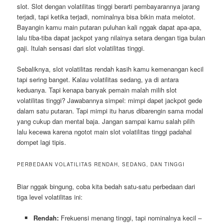
slot. Slot dengan volatilitas tinggi berarti pembayarannya jarang
terjadi, tapi ketika terjadi, nominalnya bisa bikin mata melotot.
Bayangin kamu main putaran puluhan kali nggak dapat apa-apa,
lalu tiba-tiba dapat jackpot yang nilainya setara dengan tiga bulan
gaji. Itulah sensasi dari slot volatilitas tinggi.
Sebaliknya, slot volatilitas rendah kasih kamu kemenangan kecil
tapi sering banget. Kalau volatilitas sedang, ya di antara
keduanya. Tapi kenapa banyak pemain malah milih slot
volatilitas tinggi? Jawabannya simpel: mimpi dapet jackpot gede
dalam satu putaran. Tapi mimpi itu harus dibarengin sama modal
yang cukup dan mental baja. Jangan sampai kamu salah pilih
lalu kecewa karena ngotot main slot volatilitas tinggi padahal
dompet lagi tipis.
PERBEDAAN VOLATILITAS RENDAH, SEDANG, DAN TINGGI
Biar nggak bingung, coba kita bedah satu-satu perbedaan dari
tiga level volatilitas ini:
Rendah:
Frekuensi menang tinggi, tapi nominalnya kecil –