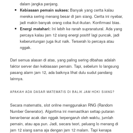
dalam jangka panjang.
Kebiasaan pemain sukses:
Banyak yang cerita kalau
mereka sering menang besar di jam siang. Cerita ini nyebar,
jadi makin banyak orang coba ikut-ikutan. Konfirmasi bias.
Energi matahari:
Ini lebih ke ranah supranatural. Ada yang
percaya kalau jam 12 siang energi positif lagi puncak, jadi
keberuntungan juga ikut naik. Terserah lo percaya atau
nggak.
Dari semua alasan di atas, yang paling sering dibahas adalah
faktor server dan kebiasaan pemain. Tapi, sebelum lo langsung
pasang alarm jam 12, ada baiknya lihat dulu sudut pandang
lainnya.
APAKAH ADA DASAR MATEMATIS DI BALIK JAM HOKI SIANG?
Secara matematis, slot online menggunakan RNG (Random
Number Generator). Algoritma ini memastikan setiap putaran
benar-benar acak dan nggak terpengaruh oleh waktu, jumlah
pemain, atau apa pun. Jadi, secara teori, peluang lo menang di
jam 12 siang sama aja dengan jam 12 malam. Tapi kenapa