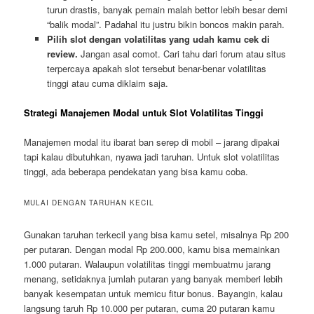
turun drastis, banyak pemain malah bettor lebih besar demi
“balik modal”. Padahal itu justru bikin boncos makin parah.
Pilih slot dengan volatilitas yang udah kamu cek di
review.
Jangan asal comot. Cari tahu dari forum atau situs
terpercaya apakah slot tersebut benar-benar volatilitas
tinggi atau cuma diklaim saja.
Strategi Manajemen Modal untuk Slot Volatilitas Tinggi
Manajemen modal itu ibarat ban serep di mobil – jarang dipakai
tapi kalau dibutuhkan, nyawa jadi taruhan. Untuk slot volatilitas
tinggi, ada beberapa pendekatan yang bisa kamu coba.
MULAI DENGAN TARUHAN KECIL
Gunakan taruhan terkecil yang bisa kamu setel, misalnya Rp 200
per putaran. Dengan modal Rp 200.000, kamu bisa memainkan
1.000 putaran. Walaupun volatilitas tinggi membuatmu jarang
menang, setidaknya jumlah putaran yang banyak memberi lebih
banyak kesempatan untuk memicu fitur bonus. Bayangin, kalau
langsung taruh Rp 10.000 per putaran, cuma 20 putaran kamu