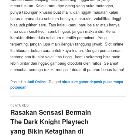
memutuskan. Kalau kamu tipe orang yang suka tantangan,
punya tabungan khusus buat main, dan nggak masalah kalau
harus merana dulu sebelum berjaya, maka slot volatilitas tinggi
bisa jadi pilihan seru. Tapi kalau kamu baru belajar atau hanya
mau cuan kecil-kecil sambil ngopi, jangan maksa diri. Kenali
karakter dirimu dulu sebelum memilih permainan. Yang
terpenting, jangan lupa main dengan tanggung jawab. Slot online
itu hiburan, bukan cara untuk kaya instan. Dengan pemahaman
tentang apa itu slot volatilitas tinggi, kamu sekarang bisa main
lebih pintar dan nggak gampang dibodohi oleh mitos. Selamat
mencoba, semoga rezeki mengalir deras di putaran bonus kamu!
Posted in
Judi Online
|
Tagged
situs slot gacor deposit pulsa tanpa
potongan
FEATURED
Rasakan Sensasi Bermain
The Dark Knight Playtech
yang Bikin Ketagihan di