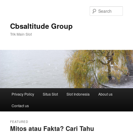
Skip
Skip
to
to
Sear
primary
secondary
content
content
Cbsaltitude Group
Trik Main Slot
Main
Privacy Policy
Situs Slot
Slot Indonesia
About us
menu
Contact us
FEATURED
Mitos atau Fakta? Cari Tahu