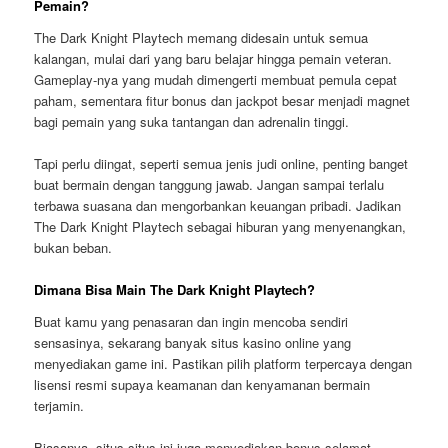
Pemain?
The Dark Knight Playtech memang didesain untuk semua
kalangan, mulai dari yang baru belajar hingga pemain veteran.
Gameplay-nya yang mudah dimengerti membuat pemula cepat
paham, sementara fitur bonus dan jackpot besar menjadi magnet
bagi pemain yang suka tantangan dan adrenalin tinggi.
Tapi perlu diingat, seperti semua jenis judi online, penting banget
buat bermain dengan tanggung jawab. Jangan sampai terlalu
terbawa suasana dan mengorbankan keuangan pribadi. Jadikan
The Dark Knight Playtech sebagai hiburan yang menyenangkan,
bukan beban.
Dimana Bisa Main The Dark Knight Playtech?
Buat kamu yang penasaran dan ingin mencoba sendiri
sensasinya, sekarang banyak situs kasino online yang
menyediakan game ini. Pastikan pilih platform terpercaya dengan
lisensi resmi supaya keamanan dan kenyamanan bermain
terjamin.
Biasanya, situs-situs ini juga menyediakan bonus selamat