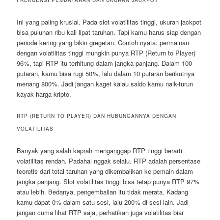
Ini yang paling krusial. Pada slot volatilitas tinggi, ukuran jackpot
bisa puluhan ribu kali lipat taruhan. Tapi kamu harus siap dengan
periode kering yang bikin gregetan. Contoh nyata: permainan
dengan volatilitas tinggi mungkin punya RTP (Return to Player)
96%, tapi RTP itu terhitung dalam jangka panjang. Dalam 100
putaran, kamu bisa rugi 50%, lalu dalam 10 putaran berikutnya
menang 800%. Jadi jangan kaget kalau saldo kamu naik-turun
kayak harga kripto.
RTP (RETURN TO PLAYER) DAN HUBUNGANNYA DENGAN
VOLATILITAS
Banyak yang salah kaprah menganggap RTP tinggi berarti
volatilitas rendah. Padahal nggak selalu. RTP adalah persentase
teoretis dari total taruhan yang dikembalikan ke pemain dalam
jangka panjang. Slot volatilitas tinggi bisa tetap punya RTP 97%
atau lebih. Bedanya, pengembalian itu tidak merata. Kadang
kamu dapat 0% dalam satu sesi, lalu 200% di sesi lain. Jadi
jangan cuma lihat RTP saja, perhatikan juga volatilitas biar