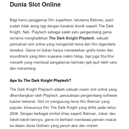
Dunia Slot Online
Posted on
May 3, 2026
Bagi kamu penggemar film superhero, terutama Batman, pasti
sudah tidak asing lagi dengan karakter ikonik seperti The Dark
Knight. Nah, Playtech sebagai salah satu pengembang game
ternama menghadirkan
The Dark Knight Playtech
, sebuah
permainan slot online yang mengambil tema dari film legendaris
tersebut. Game ini bukan hanya menawarkan grafis keren dan
soundtrack yang bikin suasana makin hidup, tapi juga fitur-fitur
menarik yang membuat pengalaman bermain jadi jauh lebih seru
dan menantang.
Apa Itu The Dark Knight Playtech?
The Dark Knight Playtech adalah sebuah mesin slot online yang
dikembangkan oleh Playtech, perusahaan pengembang software
kasino terkenal. Slot ini mengusung tema film Batman yang
populer, khususnya film The Dark Knight yang dirilis pada tahun
2008. Dengan berbagai simbol khas seperti Batman, Joker, dan
tokoh-tokoh lainnya, game ini berhasil membawa pemain masuk
ke dalam dunia Gotham yang penuh aksi dan misteri.