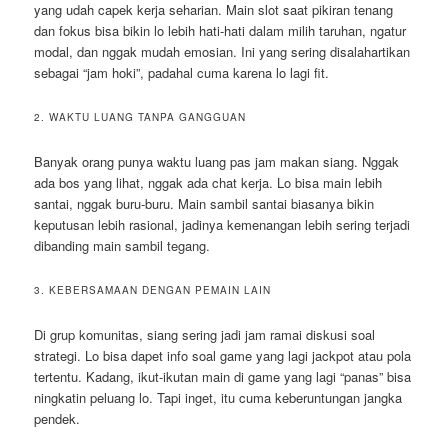
yang udah capek kerja seharian. Main slot saat pikiran tenang
dan fokus bisa bikin lo lebih hati-hati dalam milih taruhan, ngatur
modal, dan nggak mudah emosian. Ini yang sering disalahartikan
sebagai “jam hoki”, padahal cuma karena lo lagi fit.
2. WAKTU LUANG TANPA GANGGUAN
Banyak orang punya waktu luang pas jam makan siang. Nggak
ada bos yang lihat, nggak ada chat kerja. Lo bisa main lebih
santai, nggak buru-buru. Main sambil santai biasanya bikin
keputusan lebih rasional, jadinya kemenangan lebih sering terjadi
dibanding main sambil tegang.
3. KEBERSAMAAN DENGAN PEMAIN LAIN
Di grup komunitas, siang sering jadi jam ramai diskusi soal
strategi. Lo bisa dapet info soal game yang lagi jackpot atau pola
tertentu. Kadang, ikut-ikutan main di game yang lagi “panas” bisa
ningkatin peluang lo. Tapi inget, itu cuma keberuntungan jangka
pendek.