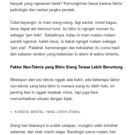
banyak yang ngerasain beda? Kemungkinan besar karena faktor
psikologis dan variasi jangka pendek.
Coba bayangin: lo main siang-siang, lagi santai, mood bagus,
terus dapet win berturut-turut. Itu bikin lo nginget momen itu
sebagai “jam hoki”. Sebaliknya, kalau lo main malam-malam
sambil ngantuk, kalah terus, lo bakal nginget malam sebagai
“jam sial”. Padahal, kemenangan dan kekalahan itu cuma hasil
dari sebaran random yang kebetulan lo alami di waktu tertentu.
Faktor Non-Teknis yang Bikin Siang Terasa Lebih Beruntung
Meskipun dari sisi teknis nggak ada bukti, ada beberapa faktor
non-teknis yang bisa bikin lo merasa siang itu lebih hoki. Ini
penting biar lo nggak terjebak mitos, tapi juga bisa
memanfaatkan situasi dengan bijak.
1. KONDISI MENTAL YANG LEBIH STABIL
Siang hari biasanya lo sudah sarapan, mungkin udah istirahat
sebentar, dan otak masih segar. Bandingin sama malam hari