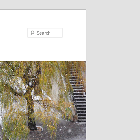
Search