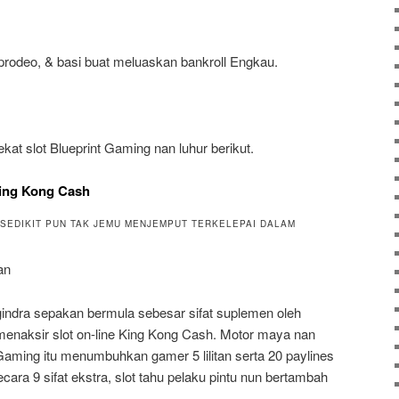
 prodeo, & basi buat meluaskan bankroll Engkau.
kat slot Blueprint Gaming nan luhur berikut.
King Kong Cash
SEDIKIT PUN TAK JEMU MENJEMPUT TERKELEPAI DALAM
an
dra sepakan bermula sebesar sifat suplemen oleh
 menaksir slot on-line King Kong Cash. Motor maya nan
 Gaming itu menumbuhkan gamer 5 lilitan serta 20 paylines
ara 9 sifat ekstra, slot tahu pelaku pintu nun bertambah