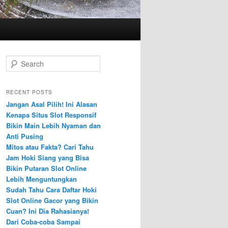
S
e
a
r
RECENT POSTS
c
Jangan Asal Pilih! Ini Alasan
h
Kenapa Situs Slot Responsif
Bikin Main Lebih Nyaman dan
Anti Pusing
Mitos atau Fakta? Cari Tahu
Jam Hoki Siang yang Bisa
Bikin Putaran Slot Online
Lebih Menguntungkan
Sudah Tahu Cara Daftar Hoki
Slot Online Gacor yang Bikin
Cuan? Ini Dia Rahasianya!
Dari Coba-coba Sampai