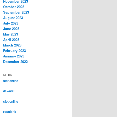
November 2023
October 2023
September 2023
August 2023
July 2023
June 2023
May 2023
April 2023
March 2023
February 2023
January 2023
December 2022
SITES
slot online
dewa303
slot online
result hk