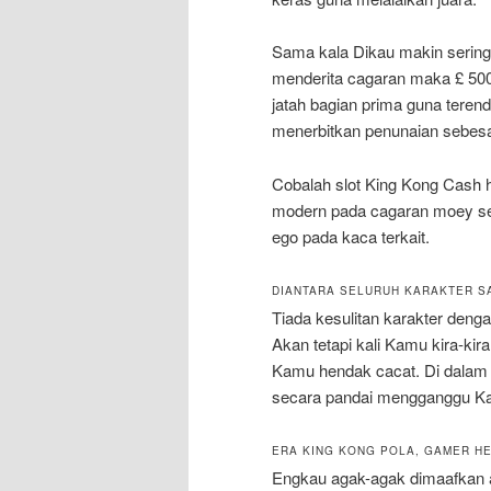
Sama kala Dikau makin sering 
menderita cagaran maka £ 500 
jatah bagian prima guna terend
menerbitkan penunaian sebesa
Cobalah slot King Kong Cash h
modern pada cagaran moey seca
ego pada kaca terkait.
DIANTARA SELURUH KARAKTER S
Tiada kesulitan karakter deng
Akan tetapi kali Kamu kira-k
Kamu hendak cacat. Di dalam t
secara pandai mengganggu Kam
ERA KING KONG POLA, GAMER H
Engkau agak-agak dimaafkan 