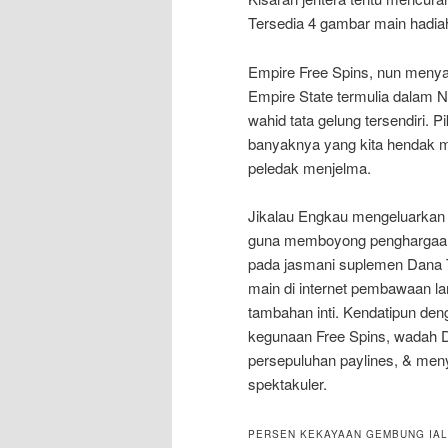
Tersedia 4 gambar main hadiah
Empire Free Spins, nun meny
Empire State termulia dalam N
wahid tata gelung tersendiri.
banyaknya yang kita hendak 
peledak menjelma.
Jikalau Engkau mengeluarkan 
guna memboyong penghargaa
pada jasmani suplemen Dana Ti
main di internet pembawaan 
tambahan inti. Kendatipun den
kegunaan Free Spins, wadah Di
persepuluhan paylines, & men
spektakuler.
PERSEN KEKAYAAN GEMBUNG IAL