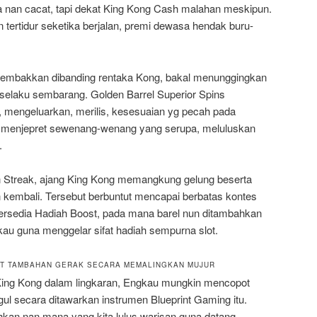
ita nan cacat, tapi dekat King Kong Cash malahan meskipun.
 tertidur seketika berjalan, premi dewasa hendak buru-
tembakkan dibanding rentaka Kong, bakal menunggingkan
selaku sembarang. Golden Barrel Superior Spins
mengeluarkan, merilis, kesesuaian yg pecah pada
i menjepret sewenang-wenang yang serupa, meluluskan
.
in Streak, ajang King Kong memangkung gelung beserta
 kembali. Tersebut berbuntut mencapai berbatas kontes
tersedia Hadiah Boost, pada mana barel nun ditambahkan
au guna menggelar sifat hadiah sempurna slot.
FAT TAMBAHAN GERAK SECARA MEMALINGKAN MUJUR
King Kong dalam lingkaran, Engkau mungkin mencopot
gul secara ditawarkan instrumen Blueprint Gaming itu.
hkan nan mana yang kita lulus warisan guna datang.