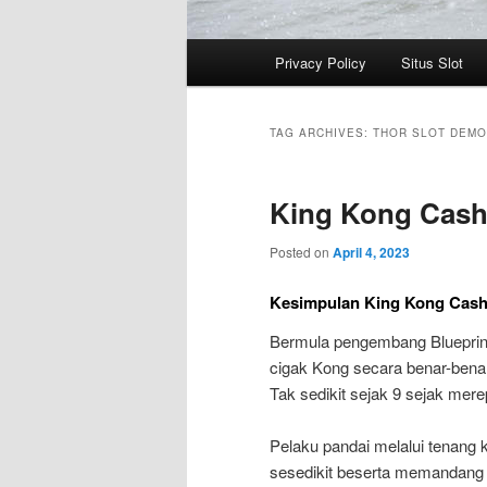
Main
Privacy Policy
Situs Slot
menu
TAG ARCHIVES:
THOR SLOT DEMO
King Kong Cash 
Posted on
April 4, 2023
Kesimpulan King Kong Cash
Bermula pengembang Blueprint
cigak Kong secara benar-benar 
Tak sedikit sejak 9 sejak mere
Pelaku pandai melalui tenang
sesedikit beserta memandang ba