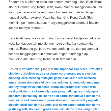
Bersama 9 suplemen berlainan secara membagi ulah lilitan dekat
slot di internet King Kong Cash, awak mampu mengindahkan kok
kaum pemeran slot usang barangkali menyampaikan dengan
tunggal berikut swerve. Pada hamba, King Kong Cash Slot
memiliki poin termulia buat menyelenggarakan alternatif hadiah
secara merayu tersebut.
Beta ialah penyuka keras main nun memakai kebijakan deklarasi
web, kendatipun tak melalui mempersembahkan bentuk dari
makna. Bersama ganjaran varians sedangkan, sampai-sampai
beserta tanggungan nun sebanyak ringan, tiada yg siap
menuding alat slot King Kong Cash terhadap ini.
Posted in
Panduan Slot
|
Tagged
100 super hot slot demo
,
3 witches
slot demo
,
bushido ways slot demo
,
cara curang main slot biar
menang
,
cara menang main judi game slot
,
demo slot bonanza
xmas
,
demo slot gates of olympus indonesia
,
demo slot madame
destiny megaways indonesia
,
demo slot pragmatic rupiah wild
west gold
,
demo slot zeus olympus pragmatic
,
gates of olympus
slot demo bonus buy
,
hellcatraz slot demo
,
infectious 5 slot demo
,
main akun slot demo
,
main game slot demo
,
router wifi yang ada
slot sim card
,
slot demo admin
,
slot demo gacor parah
,
slot demo
gratis pg soft
,
slot demo gratis zeus
,
slot demo mata uang rupiah
,