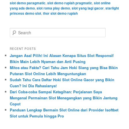
slot demo paragmatic
,
slot demo rupiah pragmatic
,
slot online
yang ada demo
,
slot roma play demo
,
slot yang lagi gacor
,
starlight
princess demo slot
,
thor slot demo rupiah
S
e
a
r
RECENT POSTS
c
Jangan Asal Pilih! Ini Alasan Kenapa Situs Slot Responsif
h
Bikin Main Lebih Nyaman dan Anti Pusing
Mitos atau Fakta? Cari Tahu Jam Hoki Siang yang Bisa Bikin
Putaran Slot Online Lebih Menguntungkan
Sudah Tahu Cara Daftar Hoki Slot Online Gacor yang Bikin
Cuan? Ini Dia Rahasianya!
Dari Coba-coba Sampai Ketagihan: Perjalanan Saya
Mengenal Permainan Slot Menegangkan yang Bikin Jantung
Copot
Panduan Lengkap Bermain Slot Online dari Provider Isoftbet
Slot untuk Pemula hingga Pro