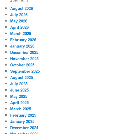
ARCHIVES
August 2026
July 2026
May 2026
April 2026
March 2026
February 2026
January 2026
December 2025
November 2025
October 2025
September 2025
August 2025
July 2025
June 2025
May 2025
April 2025
March 2025
February 2025
January 2025
December 2024
November 2024