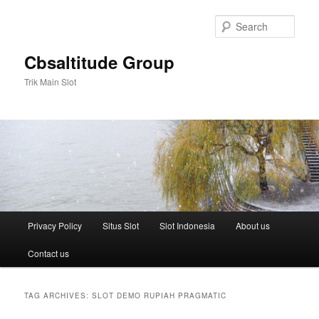
Skip
Skip
to
to
Sear
primary
secondary
content
content
Cbsaltitude Group
Trik Main Slot
Main
Privacy Policy
Situs Slot
Slot Indonesia
About us
menu
Contact us
TAG ARCHIVES:
SLOT DEMO RUPIAH PRAGMATIC