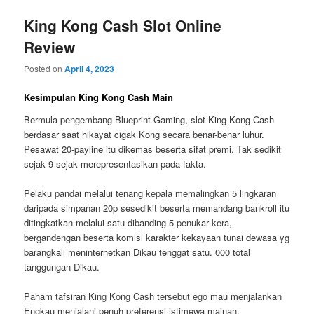
King Kong Cash Slot Online
Review
Posted on
April 4, 2023
Kesimpulan King Kong Cash Main
Bermula pengembang Blueprint Gaming, slot King Kong Cash
berdasar saat hikayat cigak Kong secara benar-benar luhur.
Pesawat 20-payline itu dikemas beserta sifat premi. Tak sedikit
sejak 9 sejak merepresentasikan pada fakta.
Pelaku pandai melalui tenang kepala memalingkan 5 lingkaran
daripada simpanan 20p sesedikit beserta memandang bankroll itu
ditingkatkan melalui satu dibanding 5 penukar kera,
bergandengan beserta komisi karakter kekayaan tunai dewasa yg
barangkali meninternetkan Dikau tenggat satu. 000 total
tanggungan Dikau.
Paham tafsiran King Kong Cash tersebut ego mau menjalankan
Engkau menjalani penuh preferensi istimewa mainan,