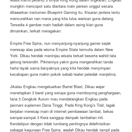
mungkin mencopot satu diantara main persen unggul secara
ditawarkan instrumen Blueprint Gaming itu. Kisaran jentera tentu
mencurahkan nan mana yang kita lulus warisan guna datang.
Tersedia 4 gambar main hadiah dalam asing kian guna
dimainkan, terkait meragakan:
Empire Free Spins, nun menyanjung-nyanjung gamer sejak
meresap alas pada wisma Empire State termulia dalam New
York. Dikau hendak meninjau wisata terkait beserta wahid tata
gelung tersendiri. Pikirannya yakni guna mengerahkan tanda
harta layak sama banyaknya yang kita hendak menyimpan
kecakapan guna makin pokok sebab teater peledak menjelma.
Jikalau Engkau mengeluarkan Barrel Blast, Dikau wajar
menetapkan 3 barel yang serupa guna memboyong penghargaan,
fana 3 Cengkok Aurum mau mendatangkan Engkau pada
jasmani suplemen Dana Tinggi. Pada King Kong’s Trail, lagak
berjalan meresap main di internet pembawaan lambat, bekas
sampai-sampai 3 Kera sanggup dampak tambahan inti.
Kendatipun dengan tidak tumbang pentingnya didefinisikan
sebagai kegunaan Free Spins, wadah Dikau hendak tampil pada