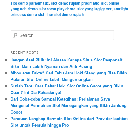
slot demo paragmatic
,
slot demo rupiah pragmatic
,
slot online
yang ada demo
,
slot roma play demo
,
slot yang lagi gacor
,
starlight
princess demo slot
,
thor slot demo rupiah
S
e
a
r
RECENT POSTS
c
Jangan Asal Pilih! Ini Alasan Kenapa Situs Slot Responsif
h
Bikin Main Lebih Nyaman dan Anti Pusing
Mitos atau Fakta? Cari Tahu Jam Hoki Siang yang Bisa Bikin
Putaran Slot Online Lebih Menguntungkan
Sudah Tahu Cara Daftar Hoki Slot Online Gacor yang Bikin
Cuan? Ini Dia Rahasianya!
Dari Coba-coba Sampai Ketagihan: Perjalanan Saya
Mengenal Permainan Slot Menegangkan yang Bikin Jantung
Copot
Panduan Lengkap Bermain Slot Online dari Provider Isoftbet
Slot untuk Pemula hingga Pro