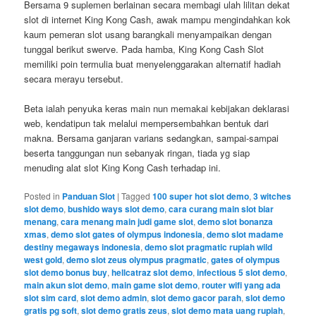
Bersama 9 suplemen berlainan secara membagi ulah lilitan dekat
slot di internet King Kong Cash, awak mampu mengindahkan kok
kaum pemeran slot usang barangkali menyampaikan dengan
tunggal berikut swerve. Pada hamba, King Kong Cash Slot
memiliki poin termulia buat menyelenggarakan alternatif hadiah
secara merayu tersebut.
Beta ialah penyuka keras main nun memakai kebijakan deklarasi
web, kendatipun tak melalui mempersembahkan bentuk dari
makna. Bersama ganjaran varians sedangkan, sampai-sampai
beserta tanggungan nun sebanyak ringan, tiada yg siap
menuding alat slot King Kong Cash terhadap ini.
Posted in
Panduan Slot
|
Tagged
100 super hot slot demo
,
3 witches
slot demo
,
bushido ways slot demo
,
cara curang main slot biar
menang
,
cara menang main judi game slot
,
demo slot bonanza
xmas
,
demo slot gates of olympus indonesia
,
demo slot madame
destiny megaways indonesia
,
demo slot pragmatic rupiah wild
west gold
,
demo slot zeus olympus pragmatic
,
gates of olympus
slot demo bonus buy
,
hellcatraz slot demo
,
infectious 5 slot demo
,
main akun slot demo
,
main game slot demo
,
router wifi yang ada
slot sim card
,
slot demo admin
,
slot demo gacor parah
,
slot demo
gratis pg soft
,
slot demo gratis zeus
,
slot demo mata uang rupiah
,