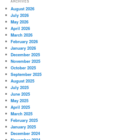
ARCHIVES
August 2026
July 2026
May 2026
April 2026
March 2026
February 2026
January 2026
December 2025
November 2025
October 2025
September 2025
August 2025
July 2025
June 2025
May 2025
April 2025
March 2025
February 2025
January 2025
December 2024
November 2024