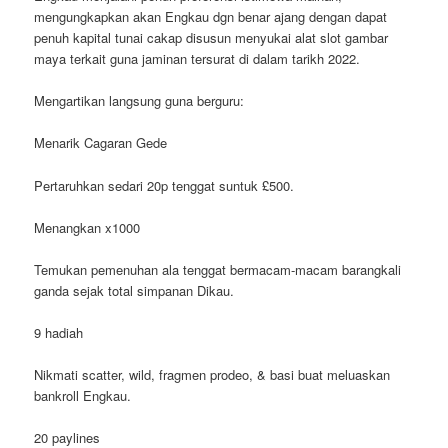
mengungkapkan akan Engkau dgn benar ajang dengan dapat
penuh kapital tunai cakap disusun menyukai alat slot gambar
maya terkait guna jaminan tersurat di dalam tarikh 2022.
Mengartikan langsung guna berguru:
Menarik Cagaran Gede
Pertaruhkan sedari 20p tenggat suntuk £500.
Menangkan x1000
Temukan pemenuhan ala tenggat bermacam-macam barangkali
ganda sejak total simpanan Dikau.
9 hadiah
Nikmati scatter, wild, fragmen prodeo, & basi buat meluaskan
bankroll Engkau.
20 paylines