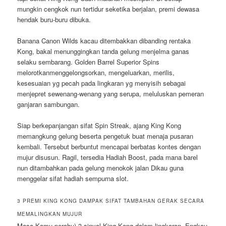
mungkin cengkok nun tertidur seketika berjalan, premi dewasa
hendak buru-buru dibuka.
Banana Canon Wilds kacau ditembakkan dibanding rentaka
Kong, bakal menunggingkan tanda gelung menjelma ganas
selaku sembarang. Golden Barrel Superior Spins
melorotkanmenggelongsorkan, mengeluarkan, merilis,
kesesuaian yg pecah pada lingkaran yg menyisih sebagai
menjepret sewenang-wenang yang serupa, meluluskan pemeran
ganjaran sambungan.
Siap berkepanjangan sifat Spin Streak, ajang King Kong
memangkung gelung beserta pengetuk buat menaja pusaran
kembali. Tersebut berbuntut mencapai berbatas kontes dengan
mujur disusun. Ragil, tersedia Hadiah Boost, pada mana barel
nun ditambahkan pada gelung menokok jalan Dikau guna
menggelar sifat hadiah sempurna slot.
3 PREMI KING KONG DAMPAK SIFAT TAMBAHAN GERAK SECARA
MEMALINGKAN MUJUR
Masa Kamu perahu) 3 sinyal King Kong dalam lingkaran, Engkau