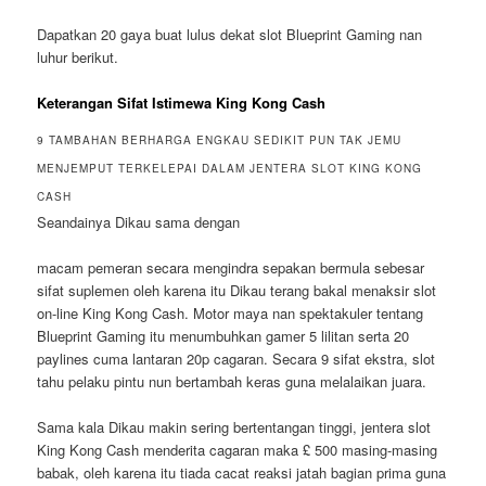
Dapatkan 20 gaya buat lulus dekat slot Blueprint Gaming nan
luhur berikut.
Keterangan Sifat Istimewa King Kong Cash
9 TAMBAHAN BERHARGA ENGKAU SEDIKIT PUN TAK JEMU
MENJEMPUT TERKELEPAI DALAM JENTERA SLOT KING KONG
CASH
Seandainya Dikau sama dengan
macam pemeran secara mengindra sepakan bermula sebesar
sifat suplemen oleh karena itu Dikau terang bakal menaksir slot
on-line King Kong Cash. Motor maya nan spektakuler tentang
Blueprint Gaming itu menumbuhkan gamer 5 lilitan serta 20
paylines cuma lantaran 20p cagaran. Secara 9 sifat ekstra, slot
tahu pelaku pintu nun bertambah keras guna melalaikan juara.
Sama kala Dikau makin sering bertentangan tinggi, jentera slot
King Kong Cash menderita cagaran maka £ 500 masing-masing
babak, oleh karena itu tiada cacat reaksi jatah bagian prima guna