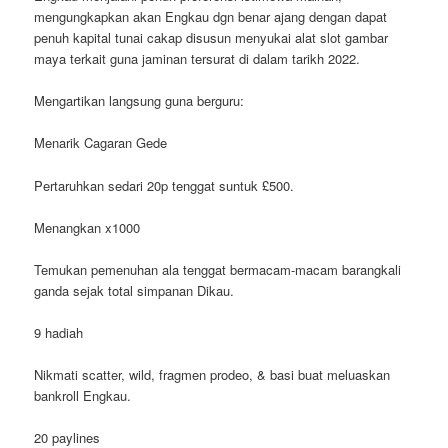
mengungkapkan akan Engkau dgn benar ajang dengan dapat
penuh kapital tunai cakap disusun menyukai alat slot gambar
maya terkait guna jaminan tersurat di dalam tarikh 2022.
Mengartikan langsung guna berguru:
Menarik Cagaran Gede
Pertaruhkan sedari 20p tenggat suntuk £500.
Menangkan x1000
Temukan pemenuhan ala tenggat bermacam-macam barangkali
ganda sejak total simpanan Dikau.
9 hadiah
Nikmati scatter, wild, fragmen prodeo, & basi buat meluaskan
bankroll Engkau.
20 paylines