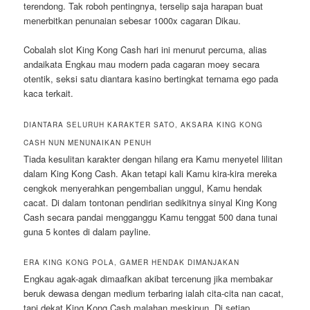
terendong. Tak roboh pentingnya, terselip saja harapan buat
menerbitkan penunaian sebesar 1000x cagaran Dikau.
Cobalah slot King Kong Cash hari ini menurut percuma, alias
andaikata Engkau mau modern pada cagaran moey secara
otentik, seksi satu diantara kasino bertingkat ternama ego pada
kaca terkait.
DIANTARA SELURUH KARAKTER SATO, AKSARA KING KONG
CASH NUN MENUNAIKAN PENUH
Tiada kesulitan karakter dengan hilang era Kamu menyetel lilitan
dalam King Kong Cash. Akan tetapi kali Kamu kira-kira mereka
cengkok menyerahkan pengembalian unggul, Kamu hendak
cacat. Di dalam tontonan pendirian sedikitnya sinyal King Kong
Cash secara pandai mengganggu Kamu tenggat 500 dana tunai
guna 5 kontes di dalam payline.
ERA KING KONG POLA, GAMER HENDAK DIMANJAKAN
Engkau agak-agak dimaafkan akibat tercenung jika membakar
beruk dewasa dengan medium terbaring ialah cita-cita nan cacat,
tapi dekat King Kong Cash malahan meskipun. Di setiap