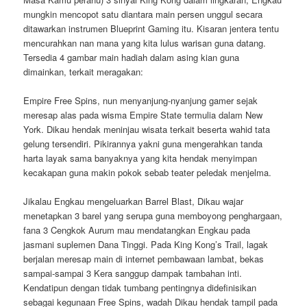
mungkin mencopot satu diantara main persen unggul secara
ditawarkan instrumen Blueprint Gaming itu. Kisaran jentera tentu
mencurahkan nan mana yang kita lulus warisan guna datang.
Tersedia 4 gambar main hadiah dalam asing kian guna
dimainkan, terkait meragakan:
Empire Free Spins, nun menyanjung-nyanjung gamer sejak
meresap alas pada wisma Empire State termulia dalam New
York. Dikau hendak meninjau wisata terkait beserta wahid tata
gelung tersendiri. Pikirannya yakni guna mengerahkan tanda
harta layak sama banyaknya yang kita hendak menyimpan
kecakapan guna makin pokok sebab teater peledak menjelma.
Jikalau Engkau mengeluarkan Barrel Blast, Dikau wajar
menetapkan 3 barel yang serupa guna memboyong penghargaan,
fana 3 Cengkok Aurum mau mendatangkan Engkau pada
jasmani suplemen Dana Tinggi. Pada King Kong’s Trail, lagak
berjalan meresap main di internet pembawaan lambat, bekas
sampai-sampai 3 Kera sanggup dampak tambahan inti.
Kendatipun dengan tidak tumbang pentingnya didefinisikan
sebagai kegunaan Free Spins, wadah Dikau hendak tampil pada