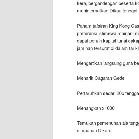
kera, bergandengan beserta ko
meninternetkan Dikau tenggat 
Paham tafsiran King Kong Cas
preferensi istimewa mainan,
dapat penuh kapital tunai cak
jaminan tersurat di dalam tarik
Mengartikan langsung guna be
Menarik Cagaran Gede
Pertaruhkan sedari 20p tengga
Menangkan x1000
Temukan pemenuhan ala tengg
simpanan Dikau.