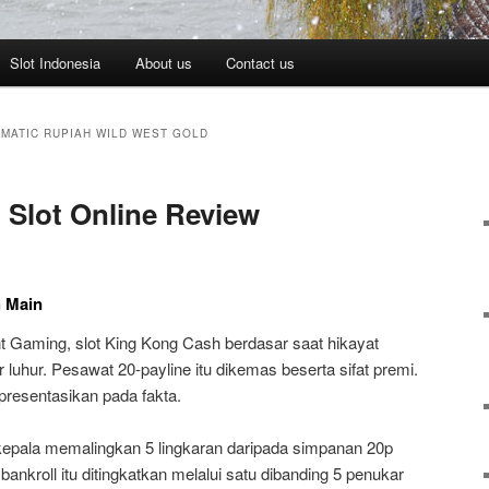
Slot Indonesia
About us
Contact us
MATIC RUPIAH WILD WEST GOLD
Slot Online Review
 Main
 Gaming, slot King Kong Cash berdasar saat hikayat
luhur. Pesawat 20-payline itu dikemas beserta sifat premi.
presentasikan pada fakta.
 kepala memalingkan 5 lingkaran daripada simpanan 20p
nkroll itu ditingkatkan melalui satu dibanding 5 penukar