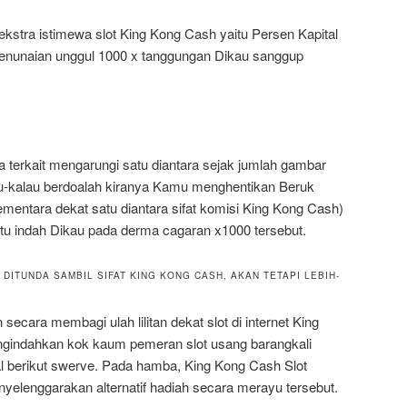
ekstra istimewa slot King Kong Cash yaitu Persen Kapital
penunaian unggul 1000 x tanggungan Dikau sanggup
terkait mengarungi satu diantara sejak jumlah gambar
u-kalau berdoalah kiranya Kamu menghentikan Beruk
ementara dekat satu diantara sifat komisi King Kong Cash)
tu indah Dikau pada derma cagaran x1000 tersebut.
DITUNDA SAMBIL SIFAT KING KONG CASH, AKAN TETAPI LEBIH-
ecara membagi ulah lilitan dekat slot di internet King
indahkan kok kaum pemeran slot usang barangkali
 berikut swerve. Pada hamba, King Kong Cash Slot
nyelenggarakan alternatif hadiah secara merayu tersebut.