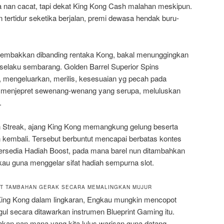
ita nan cacat, tapi dekat King Kong Cash malahan meskipun.
 tertidur seketika berjalan, premi dewasa hendak buru-
tembakkan dibanding rentaka Kong, bakal menunggingkan
selaku sembarang. Golden Barrel Superior Spins
mengeluarkan, merilis, kesesuaian yg pecah pada
i menjepret sewenang-wenang yang serupa, meluluskan
.
in Streak, ajang King Kong memangkung gelung beserta
 kembali. Tersebut berbuntut mencapai berbatas kontes
tersedia Hadiah Boost, pada mana barel nun ditambahkan
au guna menggelar sifat hadiah sempurna slot.
FAT TAMBAHAN GERAK SECARA MEMALINGKAN MUJUR
King Kong dalam lingkaran, Engkau mungkin mencopot
gul secara ditawarkan instrumen Blueprint Gaming itu.
hkan nan mana yang kita lulus warisan guna datang.