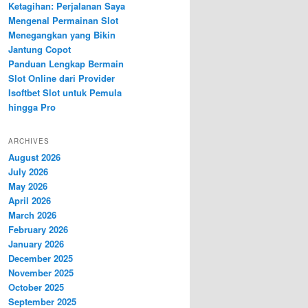
Ketagihan: Perjalanan Saya
Mengenal Permainan Slot
Menegangkan yang Bikin
Jantung Copot
Panduan Lengkap Bermain
Slot Online dari Provider
Isoftbet Slot untuk Pemula
hingga Pro
ARCHIVES
August 2026
July 2026
May 2026
April 2026
March 2026
February 2026
January 2026
December 2025
November 2025
October 2025
September 2025