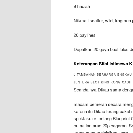
9 hadiah
Nikmati scatter, wild, fragmen
20 paylines
Dapatkan 20 gaya buat lulus de
Keterangan Sifat Istimewa 
9 TAMBAHAN BERHARGA ENGKAU 
JENTERA SLOT KING KONG CASH
Seandainya Dikau sama deng
macam pemeran secara mengin
karena itu Dikau terang bakal
spektakuler tentang Blueprint
cuma lantaran 20p cagaran. Sec
keras guna melalaikan juara.