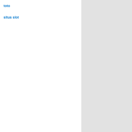
toto
situs slot