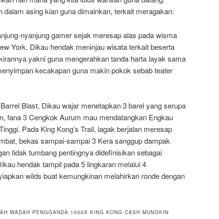
 dalam asing kian guna dimainkan, terkait meragakan:
anjung-nyanjung gamer sejak meresap alas pada wisma
ew York. Dikau hendak meninjau wisata terkait beserta
 Pikirannya yakni guna mengerahkan tanda harta layak sama
menyimpan kecakapan guna makin pokok sebab teater
Barrel Blast, Dikau wajar menetapkan 3 barel yang serupa
n, fana 3 Cengkok Aurum mau mendatangkan Engkau
nggi. Pada King Kong’s Trail, lagak berjalan meresap
lambat, bekas sampai-sampai 3 Kera sanggup dampak
gan tidak tumbang pentingnya didefinisikan sebagai
kau hendak tampil pada 5 lingkaran melalui 4
yiapkan wilds buat kemungkinan melahirkan ronde dengan
AH WADAH PENGGANDA 1000X KING KONG CASH MUNGKIN