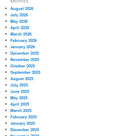
ARCHIVES
August 2026
July 2026
May 2026
April 2026
March 2026
February 2026
January 2026
December 2025
November 2025
October 2025
September 2025
August 2025
July 2025
June 2025
May 2025
April 2025
March 2025
February 2025
January 2025
December 2024
November 2024