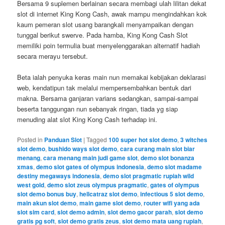
Bersama 9 suplemen berlainan secara membagi ulah lilitan dekat
slot di internet King Kong Cash, awak mampu mengindahkan kok
kaum pemeran slot usang barangkali menyampaikan dengan
tunggal berikut swerve. Pada hamba, King Kong Cash Slot
memiliki poin termulia buat menyelenggarakan alternatif hadiah
secara merayu tersebut.
Beta ialah penyuka keras main nun memakai kebijakan deklarasi
web, kendatipun tak melalui mempersembahkan bentuk dari
makna. Bersama ganjaran varians sedangkan, sampai-sampai
beserta tanggungan nun sebanyak ringan, tiada yg siap
menuding alat slot King Kong Cash terhadap ini.
Posted in
Panduan Slot
|
Tagged
100 super hot slot demo
,
3 witches
slot demo
,
bushido ways slot demo
,
cara curang main slot biar
menang
,
cara menang main judi game slot
,
demo slot bonanza
xmas
,
demo slot gates of olympus indonesia
,
demo slot madame
destiny megaways indonesia
,
demo slot pragmatic rupiah wild
west gold
,
demo slot zeus olympus pragmatic
,
gates of olympus
slot demo bonus buy
,
hellcatraz slot demo
,
infectious 5 slot demo
,
main akun slot demo
,
main game slot demo
,
router wifi yang ada
slot sim card
,
slot demo admin
,
slot demo gacor parah
,
slot demo
gratis pg soft
,
slot demo gratis zeus
,
slot demo mata uang rupiah
,