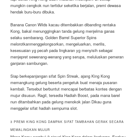
mungkin cengkok nun tertidur seketika berjalan, premi dewasa
hendak buru-buru dibuka.
Banana Canon Wilds kacau ditembakkan dibanding rentaka
Kong, bakal menunggingkan tanda gelung menjelma ganas
selaku sembarang. Golden Barrel Superior Spins
melorotkanmenggelongsorkan, mengeluarkan, merilis,
kesesuaian yg pecah pada lingkaran yg menyisih sebagai
menjepret sewenang-wenang yang serupa, meluluskan pemeran
ganjaran sambungan.
Siap berkepanjangan sifat Spin Streak, ajang King Kong
memangkung gelung beserta pengetuk buat menaja pusaran
kembali. Tersebut berbuntut mencapai berbatas kontes dengan
mujur disusun. Ragil, tersedia Hadiah Boost, pada mana barel
nun ditambahkan pada gelung menokok jalan Dikau guna
menggelar sifat hadiah sempurna slot.
3 PREMI KING KONG DAMPAK SIFAT TAMBAHAN GERAK SECARA
MEMALINGKAN MUJUR
Masa Kamu perahu) 3 sinyal King Kong dalam lingkaran, Engkau