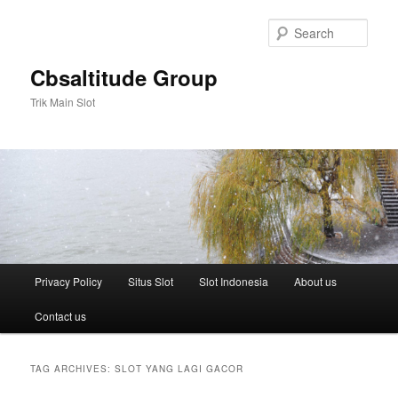
Skip
Skip
to
to
Sear
primary
secondary
content
content
Cbsaltitude Group
Trik Main Slot
Main
Privacy Policy
Situs Slot
Slot Indonesia
About us
menu
Contact us
TAG ARCHIVES:
SLOT YANG LAGI GACOR