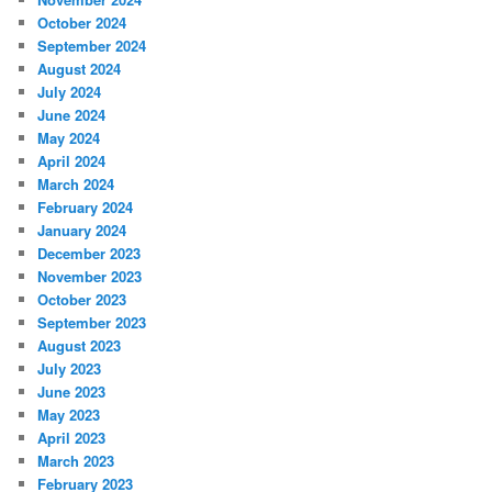
October 2024
September 2024
August 2024
July 2024
June 2024
May 2024
April 2024
March 2024
February 2024
January 2024
December 2023
November 2023
October 2023
September 2023
August 2023
July 2023
June 2023
May 2023
April 2023
March 2023
February 2023