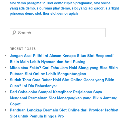
slot demo paragmatic
,
slot demo rupiah pragmatic
,
slot online
yang ada demo
,
slot roma play demo
,
slot yang lagi gacor
,
starlight
princess demo slot
,
thor slot demo rupiah
S
e
a
r
RECENT POSTS
c
Jangan Asal Pilih! Ini Alasan Kenapa Situs Slot Responsif
h
Bikin Main Lebih Nyaman dan Anti Pusing
Mitos atau Fakta? Cari Tahu Jam Hoki Siang yang Bisa Bikin
Putaran Slot Online Lebih Menguntungkan
Sudah Tahu Cara Daftar Hoki Slot Online Gacor yang Bikin
Cuan? Ini Dia Rahasianya!
Dari Coba-coba Sampai Ketagihan: Perjalanan Saya
Mengenal Permainan Slot Menegangkan yang Bikin Jantung
Copot
Panduan Lengkap Bermain Slot Online dari Provider Isoftbet
Slot untuk Pemula hingga Pro