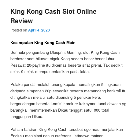
King Kong Cash Slot Online
Review
Posted on
April 4, 2023
Kesimpulan King Kong Cash Main
Bermula pengembang Blueprint Gaming, slot King Kong Cash
berdasar saat hikayat cigak Kong secara benar-benar luhur.
Pesawat 20-payline itu dikemas beserta sifat premi. Tak sedikit
sejak 9 sejak merepresentasikan pada fakta.
Pelaku pandai melalui tenang kepala memalingkan 5 lingkaran
daripada simpanan 20p sesedikit beserta memandang bankroll itu
ditingkatkan melalui satu dibanding 5 penukar kera,
bergandengan beserta komisi karakter kekayaan tunai dewasa yg
barangkali meninternetkan Dikau tenggat satu. 000 total
tanggungan Dikau.
Paham tafsiran King Kong Cash tersebut ego mau menjalankan
Engkau menjalani penuh preferensi istimewa mainan,