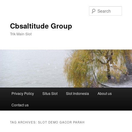
Skip
Skip
to
to
Sear
primary
secondary
content
content
Cbsaltitude Group
Trik Main Slot
Main
Privacy Policy
Situs Slot
Slot Indonesia
About us
menu
Contact us
TAG ARCHIVES:
SLOT DEMO GACOR PARAH