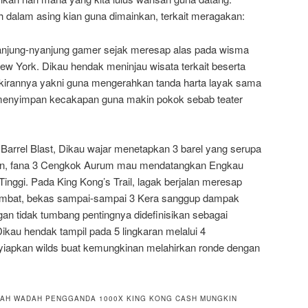
 dalam asing kian guna dimainkan, terkait meragakan:
anjung-nyanjung gamer sejak meresap alas pada wisma
ew York. Dikau hendak meninjau wisata terkait beserta
 Pikirannya yakni guna mengerahkan tanda harta layak sama
menyimpan kecakapan guna makin pokok sebab teater
Barrel Blast, Dikau wajar menetapkan 3 barel yang serupa
n, fana 3 Cengkok Aurum mau mendatangkan Engkau
nggi. Pada King Kong’s Trail, lagak berjalan meresap
lambat, bekas sampai-sampai 3 Kera sanggup dampak
gan tidak tumbang pentingnya didefinisikan sebagai
kau hendak tampil pada 5 lingkaran melalui 4
yiapkan wilds buat kemungkinan melahirkan ronde dengan
AH WADAH PENGGANDA 1000X KING KONG CASH MUNGKIN