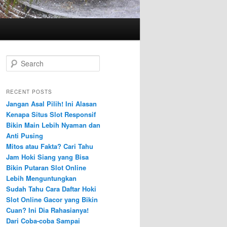
S
e
a
r
RECENT POSTS
c
Jangan Asal Pilih! Ini Alasan
h
Kenapa Situs Slot Responsif
Bikin Main Lebih Nyaman dan
Anti Pusing
Mitos atau Fakta? Cari Tahu
Jam Hoki Siang yang Bisa
Bikin Putaran Slot Online
Lebih Menguntungkan
Sudah Tahu Cara Daftar Hoki
Slot Online Gacor yang Bikin
Cuan? Ini Dia Rahasianya!
Dari Coba-coba Sampai