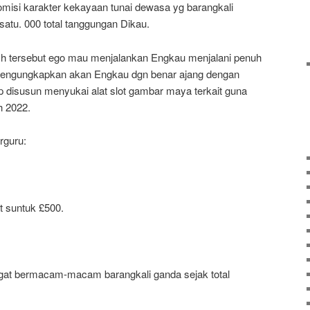
misi karakter kekayaan tunai dewasa yg barangkali
satu. 000 total tanggungan Dikau.
h tersebut ego mau menjalankan Engkau menjalani penuh
 mengungkapkan akan Engkau dgn benar ajang dengan
ap disusun menyukai alat slot gambar maya terkait guna
h 2022.
rguru:
t suntuk £500.
at bermacam-macam barangkali ganda sejak total