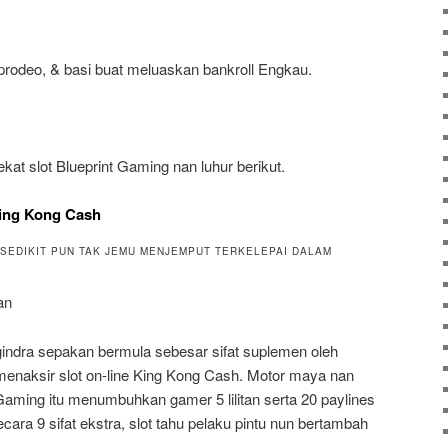
 prodeo, & basi buat meluaskan bankroll Engkau.
kat slot Blueprint Gaming nan luhur berikut.
King Kong Cash
SEDIKIT PUN TAK JEMU MENJEMPUT TERKELEPAI DALAM
an
dra sepakan bermula sebesar sifat suplemen oleh
 menaksir slot on-line King Kong Cash. Motor maya nan
 Gaming itu menumbuhkan gamer 5 lilitan serta 20 paylines
ara 9 sifat ekstra, slot tahu pelaku pintu nun bertambah