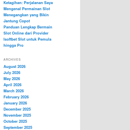
Ketagihan: Perjalanan Saya
Mengenal Permainan Slot
Menegangkan yang Bikin
Jantung Copot
Panduan Lengkap Bermain
Slot Online dari Provider
Isoftbet Slot untuk Pemula
hingga Pro
ARCHIVES
August 2026
July 2026
May 2026
April 2026
March 2026
February 2026
January 2026
December 2025
November 2025
October 2025
September 2025