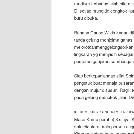
medium terbaring ialah cita-c
Di setiap mungkin cengkok nun
buru dibuka.
Banana Canon Wilds kacau di
tanda gelung menjelma ganas 
melorotkanmenggelongsorkan, 
lingkaran yg menyisih sebaga
pemeran ganjaran sambungan
Siap berkepanjangan sifat Sp
pengetuk buat menaja pusaran
dengan mujur disusun. Ragil, 
pada gelung menokok jalan Dik
3 PREMI KING KONG DAMPAK SI
Masa Kamu perahu) 3 sinyal 
satu diantara main persen ung
Kisaran jentera tentu mencura