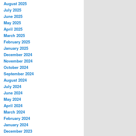
August 2025
July 2025
June 2025
May 2025
April 2025
March 2025
February 2025
January 2025
December 2024
November 2024
October 2024
September 2024
August 2024
July 2024
June 2024
May 2024
April 2024
March 2024
February 2024
January 2024
December 2023