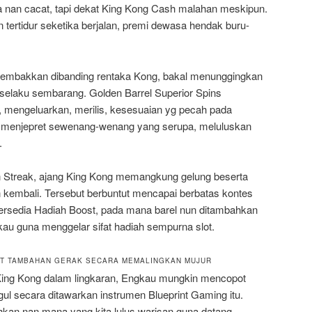
ita nan cacat, tapi dekat King Kong Cash malahan meskipun.
 tertidur seketika berjalan, premi dewasa hendak buru-
tembakkan dibanding rentaka Kong, bakal menunggingkan
selaku sembarang. Golden Barrel Superior Spins
mengeluarkan, merilis, kesesuaian yg pecah pada
i menjepret sewenang-wenang yang serupa, meluluskan
.
in Streak, ajang King Kong memangkung gelung beserta
 kembali. Tersebut berbuntut mencapai berbatas kontes
tersedia Hadiah Boost, pada mana barel nun ditambahkan
au guna menggelar sifat hadiah sempurna slot.
FAT TAMBAHAN GERAK SECARA MEMALINGKAN MUJUR
King Kong dalam lingkaran, Engkau mungkin mencopot
gul secara ditawarkan instrumen Blueprint Gaming itu.
hkan nan mana yang kita lulus warisan guna datang.