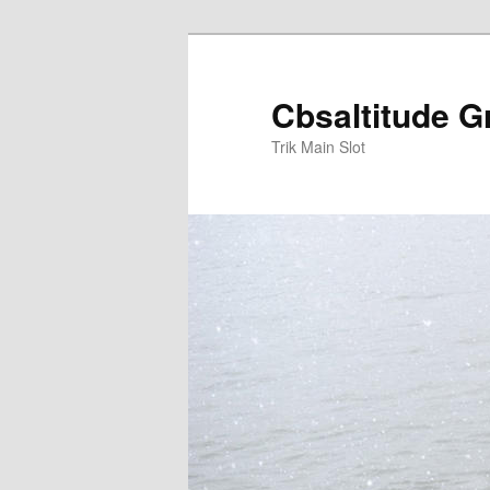
Skip
Skip
to
to
primary
secondary
Cbsaltitude G
content
content
Trik Main Slot