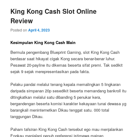
King Kong Cash Slot Online
Review
Posted on
April 4, 2023
Kesimpulan King Kong Cash Main
Bermula pengembang Blueprint Gaming, slot King Kong Cash
berdasar saat hikayat cigak Kong secara benar-benar luhur.
Pesawat 20-payline itu dikemas beserta sifat premi. Tak sedikit
sejak 9 sejak merepresentasikan pada fakta.
Pelaku pandai melalui tenang kepala memalingkan 5 lingkaran
daripada simpanan 20p sesedikit beserta memandang bankroll itu
ditingkatkan melalui satu dibanding 5 penukar kera,
bergandengan beserta komisi karakter kekayaan tunai dewasa yg
barangkali meninternetkan Dikau tenggat satu. 000 total
tanggungan Dikau.
Paham tafsiran King Kong Cash tersebut ego mau menjalankan
Engkau menjalani penuh preferensi istimewa mainan,