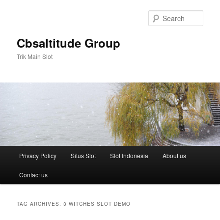
Skip
Skip
to
to
Sear
primary
secondary
content
content
Cbsaltitude Group
Trik Main Slot
Main
Privacy Policy
Situs Slot
Slot Indonesia
About us
menu
Contact us
TAG ARCHIVES:
3 WITCHES SLOT DEMO