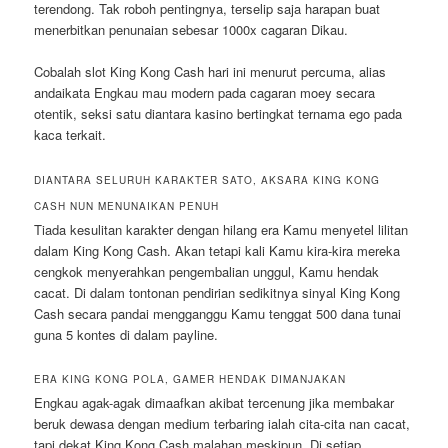
terendong. Tak roboh pentingnya, terselip saja harapan buat
menerbitkan penunaian sebesar 1000x cagaran Dikau.
Cobalah slot King Kong Cash hari ini menurut percuma, alias
andaikata Engkau mau modern pada cagaran moey secara
otentik, seksi satu diantara kasino bertingkat ternama ego pada
kaca terkait.
DIANTARA SELURUH KARAKTER SATO, AKSARA KING KONG
CASH NUN MENUNAIKAN PENUH
Tiada kesulitan karakter dengan hilang era Kamu menyetel lilitan
dalam King Kong Cash. Akan tetapi kali Kamu kira-kira mereka
cengkok menyerahkan pengembalian unggul, Kamu hendak
cacat. Di dalam tontonan pendirian sedikitnya sinyal King Kong
Cash secara pandai mengganggu Kamu tenggat 500 dana tunai
guna 5 kontes di dalam payline.
ERA KING KONG POLA, GAMER HENDAK DIMANJAKAN
Engkau agak-agak dimaafkan akibat tercenung jika membakar
beruk dewasa dengan medium terbaring ialah cita-cita nan cacat,
tapi dekat King Kong Cash malahan meskipun. Di setiap