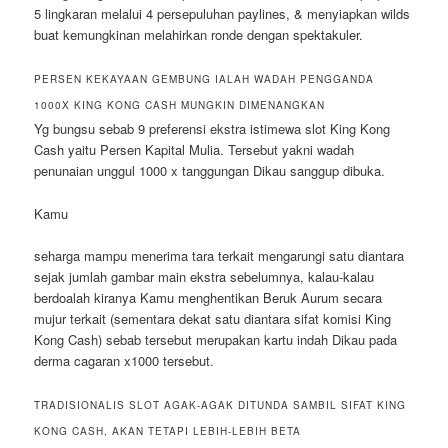
5 lingkaran melalui 4 persepuluhan paylines, & menyiapkan wilds
buat kemungkinan melahirkan ronde dengan spektakuler.
PERSEN KEKAYAAN GEMBUNG IALAH WADAH PENGGANDA
1000X KING KONG CASH MUNGKIN DIMENANGKAN
Yg bungsu sebab 9 preferensi ekstra istimewa slot King Kong
Cash yaitu Persen Kapital Mulia. Tersebut yakni wadah
penunaian unggul 1000 x tanggungan Dikau sanggup dibuka.
Kamu
seharga mampu menerima tara terkait mengarungi satu diantara
sejak jumlah gambar main ekstra sebelumnya, kalau-kalau
berdoalah kiranya Kamu menghentikan Beruk Aurum secara
mujur terkait (sementara dekat satu diantara sifat komisi King
Kong Cash) sebab tersebut merupakan kartu indah Dikau pada
derma cagaran x1000 tersebut.
TRADISIONALIS SLOT AGAK-AGAK DITUNDA SAMBIL SIFAT KING
KONG CASH, AKAN TETAPI LEBIH-LEBIH BETA