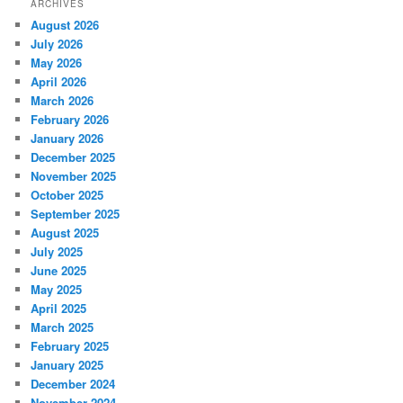
ARCHIVES
August 2026
July 2026
May 2026
April 2026
March 2026
February 2026
January 2026
December 2025
November 2025
October 2025
September 2025
August 2025
July 2025
June 2025
May 2025
April 2025
March 2025
February 2025
January 2025
December 2024
November 2024