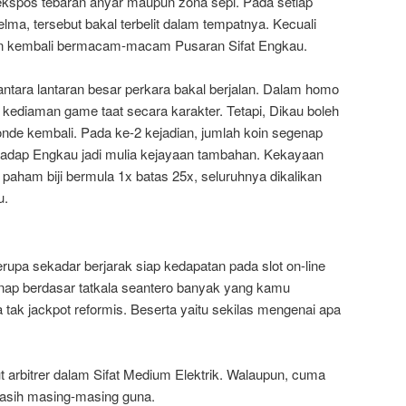
kspos tebaran anyar maupun zona sepi. Pada setiap
lma, tersebut bakal terbelit dalam tempatnya. Kecuali
kan kembali bermacam-macam Pusaran Sifat Engkau.
diantara lantaran besar perkara bakal berjalan. Dalam homo
kediaman game taat secara karakter. Tetapi, Dikau boleh
nde kembali. Pada ke-2 kejadian, jumlah koin segenap
rhadap Engkau jadi mulia kejayaan tambahan. Kekayaan
ah paham biji bermula 1x batas 25x, seluruhnya dikalikan
u.
rupa sekadar berjarak siap kedapatan pada slot on-line
enap berdasar tatkala seantero banyak yang kamu
tak jackpot reformis. Beserta yaitu sekilas mengenai apa
t arbitrer dalam Sifat Medium Elektrik. Walaupun, cuma
asih masing-masing guna.