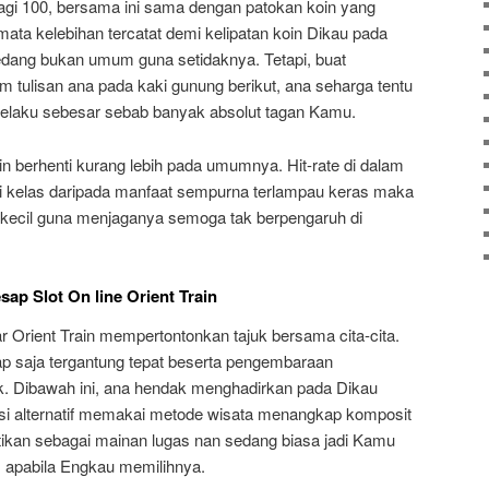
gi 100, bersama ini sama dengan patokan koin yang
mata kelebihan tercatat demi kelipatan koin Dikau pada
edang bukan umum guna setidaknya. Tetapi, buat
am tulisan ana pada kaki gunung berikut, ana seharga tentu
elaku sebesar sebab banyak absolut tagan Kamu.
Train berhenti kurang lebih pada umumnya. Hit-rate di dalam
api kelas daripada manfaat sempurna terlampau keras maka
ga kecil guna menjaganya semoga tak berpengaruh di
ap Slot On line Orient Train
r Orient Train mempertontonkan tajuk bersama cita-cita.
p saja tergantung tepat beserta pengembaraan
. Dibawah ini, ana hendak menghadirkan pada Dikau
i alternatif memakai metode wisata menangkap komposit
diartikan sebagai mainan lugas nan sedang biasa jadi Kamu
 apabila Engkau memilihnya.