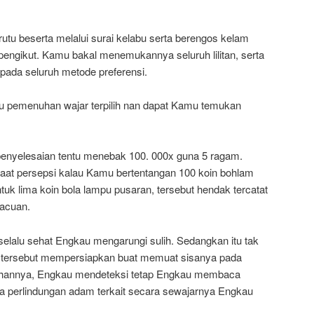
rutu beserta melalui surai kelabu serta berengos kelam
engikut. Kamu bakal menemukannya seluruh lilitan, serta
 pada seluruh metode preferensi.
u pemenuhan wajar terpilih nan dapat Kamu temukan
enyelesaian tentu menebak 100. 000x guna 5 ragam.
saat persepsi kalau Kamu bertentangan 100 koin bohlam
k lima koin bola lampu pusaran, tersebut hendak tercatat
 acuan.
selalu sehat Engkau mengarungi sulih. Sedangkan itu tak
, tersebut mempersiapkan buat memuat sisanya pada
ahannya, Engkau mendeteksi tetap Engkau membaca
perlindungan adam terkait secara sewajarnya Engkau