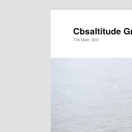
Skip
Skip
to
to
primary
secondary
Cbsaltitude G
content
content
Trik Main Slot