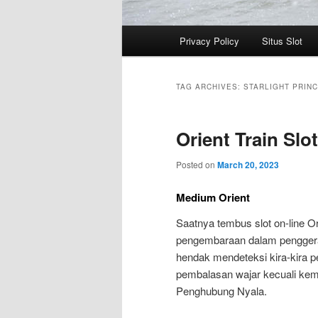
Main
Privacy Policy
Situs Slot
menu
TAG ARCHIVES:
STARLIGHT PRIN
Orient Train Slo
Posted on
March 20, 2023
Medium Orient
Saatnya tembus slot on-line Or
pengembaraan dalam penggera
hendak mendeteksi kira-kira 
pembalasan wajar kecuali kema
Penghubung Nyala.