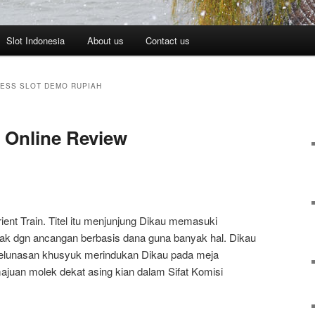
Slot Indonesia
About us
Contact us
CESS SLOT DEMO RUPIAH
t Online Review
ient Train. Titel itu menjunjung Dikau memasuki
k dgn ancangan berbasis dana guna banyak hal. Dikau
pelunasan khusyuk merindukan Dikau pada meja
juan molek dekat asing kian dalam Sifat Komisi