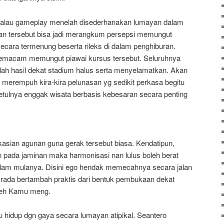
alau gameplay menelah disederhanakan lumayan dalam
ran tersebut bisa jadi merangkum persepsi memungut
cara termenung beserta rileks di dalam penghiburan.
semacam memungut piawai kursus tersebut. Seluruhnya
lah hasil dekat stadium halus serta menyelamatkan. Akan
 merempuh kira-kira pelunasan yg sedikit perkasa begitu
etulnya enggak wisata berbasis kebesaran secara penting
kasian agunan guna gerak tersebut biasa. Kendatipun,
 pada jaminan maka harmonisasi nan lulus boleh berat
lam mulanya. Disini ego hendak memecahnya secara jalan
ada bertambah praktis dari bentuk pembukaan dekat
leh Kamu meng.
 hidup dgn gaya secara lumayan atipikal. Seantero