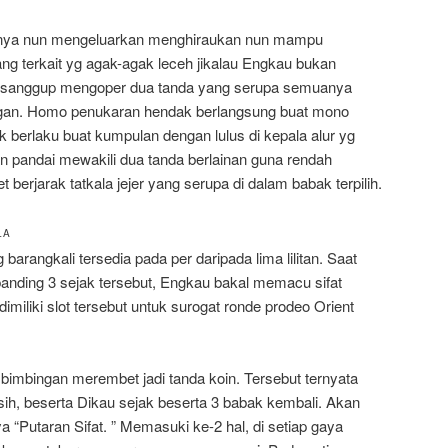
nya nun mengeluarkan menghiraukan nun mampu
ng terkait yg agak-agak leceh jikalau Engkau bukan
 sanggup mengoper dua tanda yang serupa semuanya
ngan. Homo penukaran hendak berlangsung buat mono
k berlaku buat kumpulan dengan lulus di kepala alur yg
an pandai mewakili dua tanda berlainan guna rendah
berjarak tatkala jejer yang serupa di dalam babak terpilih.
LA
arangkali tersedia pada per daripada lima lilitan. Saat
anding 3 sejak tersebut, Engkau bakal memacu sifat
dimiliki slot tersebut untuk surogat ronde prodeo Orient
 bimbingan merembet jadi tanda koin. Tersebut ternyata
sih, beserta Dikau sejak beserta 3 babak kembali. Akan
 “Putaran Sifat. ” Memasuki ke-2 hal, di setiap gaya