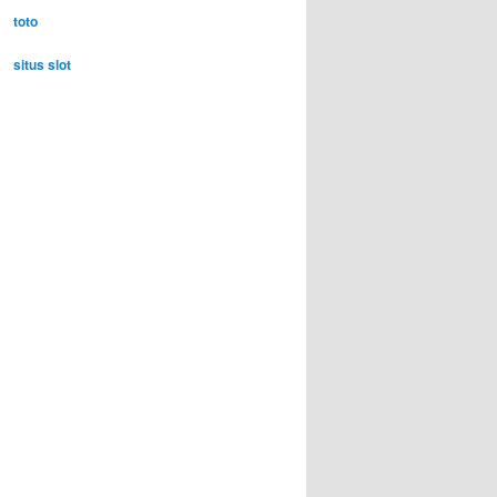
toto
situs slot