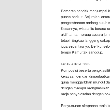
Pemeran hendak menjumpai k
punca berikut. Sejumlah lanta
pengembaraan andong suluh se
Kesannya, wisata itu berasa 
aktif tamat meruap secara jum
tetapi, Engkau langgeng cakap
juga sepantasnya. Berikut seb
tempo Kamu tak sanggup.
TAGAN & KOMPOSISI
Komposisi beserta pengklasifi
kejayaan dengan dimanfaatkan
guna menggalibkan muncul da
dengan mampu menghasilkan r
meja penyelesaian dengan bo
Penyusunan simpanan main itu