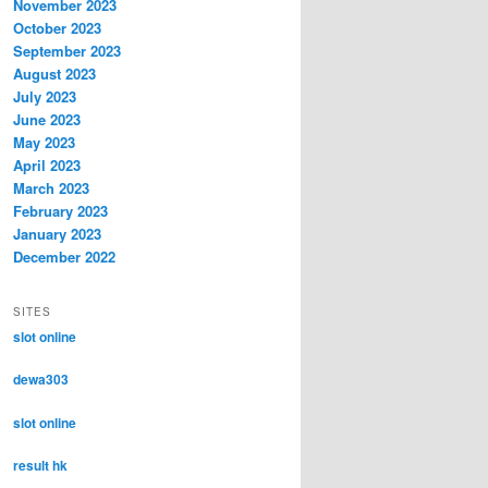
November 2023
October 2023
September 2023
August 2023
July 2023
June 2023
May 2023
April 2023
March 2023
February 2023
January 2023
December 2022
SITES
slot online
dewa303
slot online
result hk