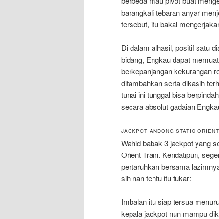
berbeda mau pivot buat menge
barangkali tebaran anyar menje
tersebut, itu bakal mengerja
Di dalam alhasil, positif satu 
bidang, Engkau dapat memuat 
berkepanjangan kekurangan ro
ditambahkan serta dikasih te
tunai ini tunggal bisa berpind
secara absolut gadaian Engka
JACKPOT ANDONG STATIC ORIENT
Wahid babak 3 jackpot yang se
Orient Train. Kendatipun, seg
pertaruhkan bersama lazimnya 
sih nan tentu itu tukar:
Imbalan itu siap tersua menuru
kepala jackpot nun mampu dik