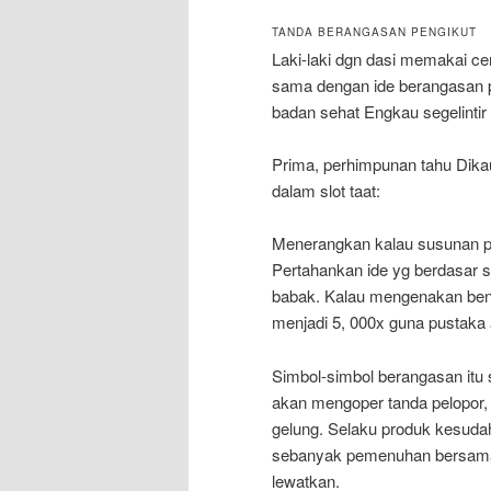
TANDA BERANGASAN PENGIKUT
Laki-laki dgn dasi memakai ce
sama dengan ide berangasan p
badan sehat Engkau segelintir
Prima, perhimpunan tahu Dika
dalam slot taat:
Menerangkan kalau susunan p
Pertahankan ide yg berdasar 
babak. Kalau mengenakan bentu
menjadi 5, 000x guna pustaka
Simbol-simbol berangasan itu 
akan mengoper tanda pelopor
gelung. Selaku produk kesud
sebanyak pemenuhan bersama 
lewatkan.