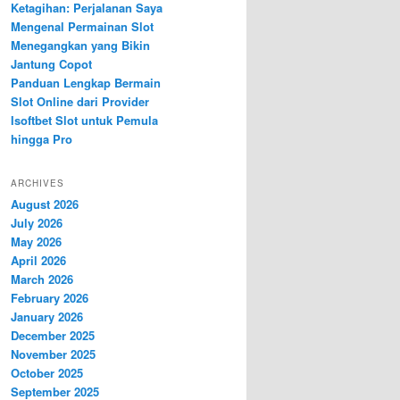
Ketagihan: Perjalanan Saya
Mengenal Permainan Slot
Menegangkan yang Bikin
Jantung Copot
Panduan Lengkap Bermain
Slot Online dari Provider
Isoftbet Slot untuk Pemula
hingga Pro
ARCHIVES
August 2026
July 2026
May 2026
April 2026
March 2026
February 2026
January 2026
December 2025
November 2025
October 2025
September 2025