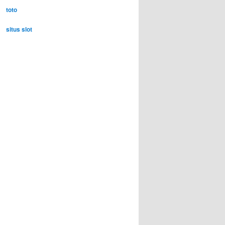
toto
situs slot