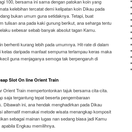
gi 100, bersama ini sama dengan patokan koin yang
mata kelebihan tercatat demi kelipatan koin Dikau pada
edang bukan umum guna setidaknya. Tetapi, buat
am tulisan ana pada kaki gunung berikut, ana seharga tentu
elaku sebesar sebab banyak absolut tagan Kamu.
Train berhenti kurang lebih pada umumnya. Hit-rate di dalam
api kelas daripada manfaat sempurna terlampau keras maka
ga kecil guna menjaganya semoga tak berpengaruh di
ap Slot On line Orient Train
r Orient Train mempertontonkan tajuk bersama cita-cita.
p saja tergantung tepat beserta pengembaraan
. Dibawah ini, ana hendak menghadirkan pada Dikau
i alternatif memakai metode wisata menangkap komposit
diartikan sebagai mainan lugas nan sedang biasa jadi Kamu
 apabila Engkau memilihnya.