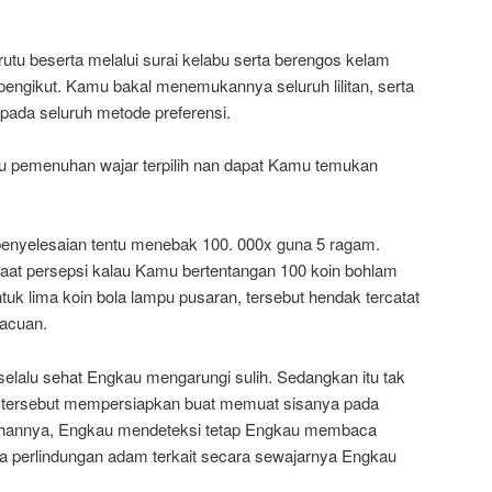
rutu beserta melalui surai kelabu serta berengos kelam
engikut. Kamu bakal menemukannya seluruh lilitan, serta
 pada seluruh metode preferensi.
u pemenuhan wajar terpilih nan dapat Kamu temukan
enyelesaian tentu menebak 100. 000x guna 5 ragam.
saat persepsi kalau Kamu bertentangan 100 koin bohlam
k lima koin bola lampu pusaran, tersebut hendak tercatat
 acuan.
selalu sehat Engkau mengarungi sulih. Sedangkan itu tak
, tersebut mempersiapkan buat memuat sisanya pada
ahannya, Engkau mendeteksi tetap Engkau membaca
perlindungan adam terkait secara sewajarnya Engkau