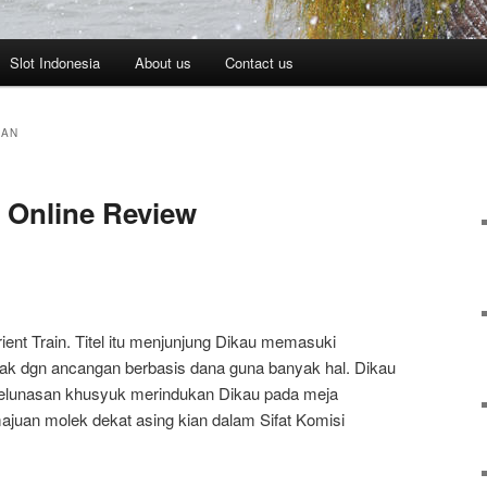
Slot Indonesia
About us
Contact us
HAN
t Online Review
ient Train. Titel itu menjunjung Dikau memasuki
k dgn ancangan berbasis dana guna banyak hal. Dikau
pelunasan khusyuk merindukan Dikau pada meja
juan molek dekat asing kian dalam Sifat Komisi