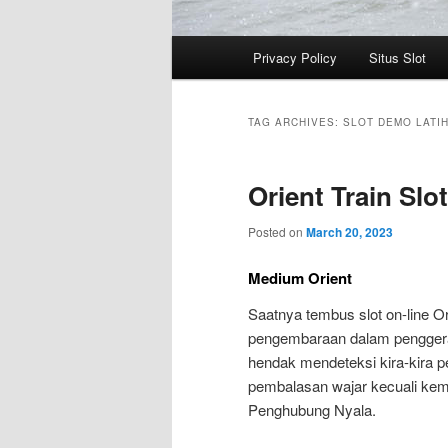
Main
Privacy Policy
Situs Slot
menu
TAG ARCHIVES:
SLOT DEMO LATI
Orient Train Slo
Posted on
March 20, 2023
Medium Orient
Saatnya tembus slot on-line Or
pengembaraan dalam penggera
hendak mendeteksi kira-kira 
pembalasan wajar kecuali kema
Penghubung Nyala.