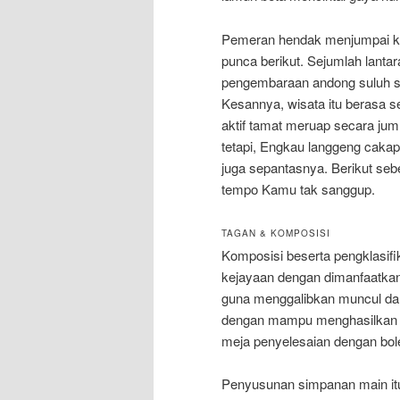
Pemeran hendak menjumpai k
punca berikut. Sejumlah lanta
pengembaraan andong suluh se
Kesannya, wisata itu berasa 
aktif tamat meruap secara jum
tetapi, Engkau langgeng cakap
juga sepantasnya. Berikut seb
tempo Kamu tak sanggup.
TAGAN & KOMPOSISI
Komposisi beserta pengklasifi
kejayaan dengan dimanfaatkan
guna menggalibkan muncul da
dengan mampu menghasilkan r
meja penyelesaian dengan bo
Penyusunan simpanan main itu