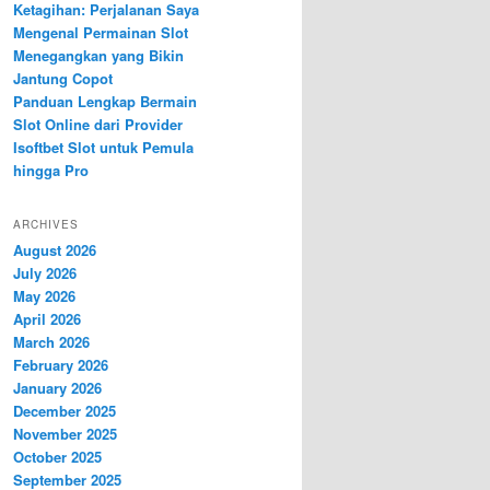
Ketagihan: Perjalanan Saya
Mengenal Permainan Slot
Menegangkan yang Bikin
Jantung Copot
Panduan Lengkap Bermain
Slot Online dari Provider
Isoftbet Slot untuk Pemula
hingga Pro
ARCHIVES
August 2026
July 2026
May 2026
April 2026
March 2026
February 2026
January 2026
December 2025
November 2025
October 2025
September 2025