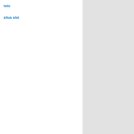
toto
situs slot