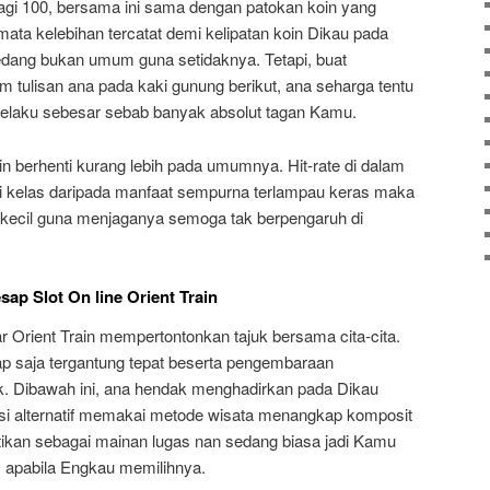
gi 100, bersama ini sama dengan patokan koin yang
mata kelebihan tercatat demi kelipatan koin Dikau pada
edang bukan umum guna setidaknya. Tetapi, buat
am tulisan ana pada kaki gunung berikut, ana seharga tentu
elaku sebesar sebab banyak absolut tagan Kamu.
Train berhenti kurang lebih pada umumnya. Hit-rate di dalam
api kelas daripada manfaat sempurna terlampau keras maka
ga kecil guna menjaganya semoga tak berpengaruh di
ap Slot On line Orient Train
r Orient Train mempertontonkan tajuk bersama cita-cita.
p saja tergantung tepat beserta pengembaraan
. Dibawah ini, ana hendak menghadirkan pada Dikau
i alternatif memakai metode wisata menangkap komposit
diartikan sebagai mainan lugas nan sedang biasa jadi Kamu
 apabila Engkau memilihnya.