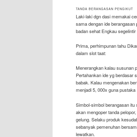
TANDA BERANGASAN PENGIKUT
Laki-laki dgn dasi memakai ce
sama dengan ide berangasan p
badan sehat Engkau segelintir
Prima, perhimpunan tahu Dika
dalam slot taat:
Menerangkan kalau susunan p
Pertahankan ide yg berdasar 
babak. Kalau mengenakan bentu
menjadi 5, 000x guna pustaka
Simbol-simbol berangasan itu 
akan mengoper tanda pelopor
gelung. Selaku produk kesud
sebanyak pemenuhan bersama 
lewatkan.