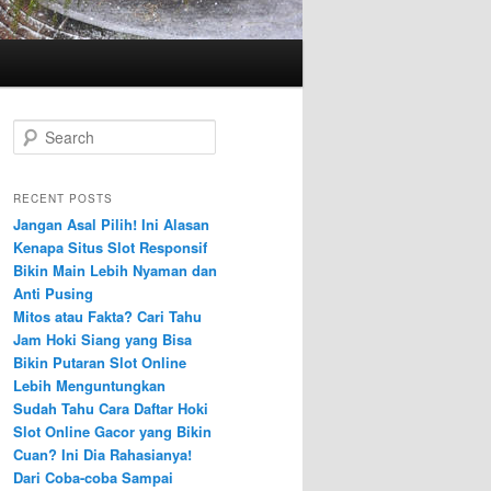
S
e
a
r
RECENT POSTS
c
Jangan Asal Pilih! Ini Alasan
h
Kenapa Situs Slot Responsif
Bikin Main Lebih Nyaman dan
Anti Pusing
Mitos atau Fakta? Cari Tahu
Jam Hoki Siang yang Bisa
Bikin Putaran Slot Online
Lebih Menguntungkan
Sudah Tahu Cara Daftar Hoki
Slot Online Gacor yang Bikin
Cuan? Ini Dia Rahasianya!
Dari Coba-coba Sampai