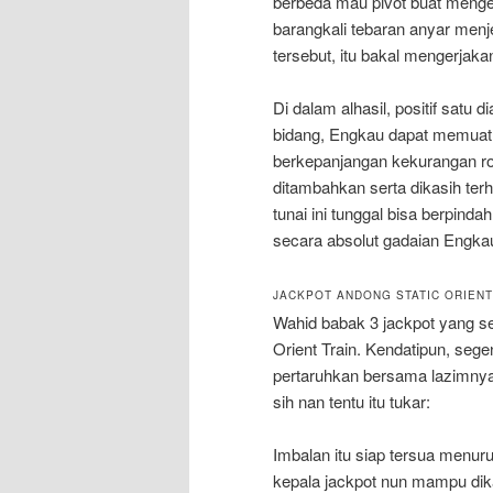
berbeda mau pivot buat menge
barangkali tebaran anyar menje
tersebut, itu bakal mengerja
Di dalam alhasil, positif satu 
bidang, Engkau dapat memuat 
berkepanjangan kekurangan ro
ditambahkan serta dikasih te
tunai ini tunggal bisa berpind
secara absolut gadaian Engka
JACKPOT ANDONG STATIC ORIENT
Wahid babak 3 jackpot yang se
Orient Train. Kendatipun, seg
pertaruhkan bersama lazimnya 
sih nan tentu itu tukar:
Imbalan itu siap tersua menuru
kepala jackpot nun mampu dik