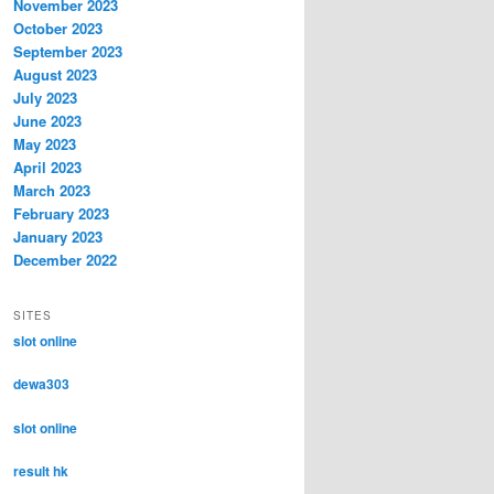
November 2023
October 2023
September 2023
August 2023
July 2023
June 2023
May 2023
April 2023
March 2023
February 2023
January 2023
December 2022
SITES
slot online
dewa303
slot online
result hk