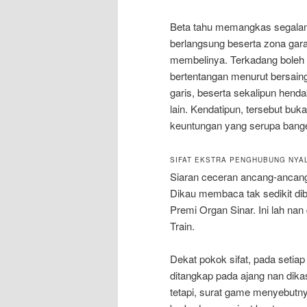
Beta tahu memangkas segala
berlangsung beserta zona gara
membelinya. Terkadang boleh
bertentangan menurut bersai
garis, beserta sekalipun henda
lain. Kendatipun, tersebut buk
keuntungan yang serupa banget 
SIFAT EKSTRA PENGHUBUNG NYA
Siaran ceceran ancang-ancang b
Dikau membaca tak sedikit dib
Premi Organ Sinar. Ini lah nan 
Train.
Dekat pokok sifat, pada setiap
ditangkap pada ajang nan dika
tetapi, surat game menyebutnya