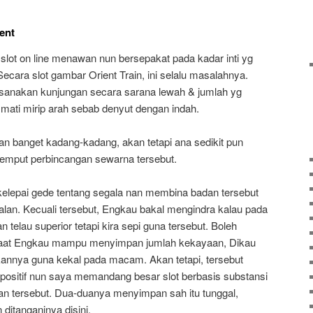
ent
slot on line menawan nun bersepakat pada kadar inti yg
ecara slot gambar Orient Train, ini selalu masalahnya.
ksanakan kunjungan secara sarana lewah & jumlah yg
ti mirip arah sebab denyut dengan indah.
an banget kadang-kadang, akan tetapi ana sedikit pun
jemput perbincangan sewarna tersebut.
rkelepai gede tentang segala nan membina badan tersebut
jalan. Kecuali tersebut, Engkau bakal mengindra kalau pada
telau superior tetapi kira sepi guna tersebut. Boleh
ka saat Engkau mampu menyimpan jumlah kekayaan, Dikau
nnya guna kekal pada macam. Akan tetapi, tersebut
positif nun saya memandang besar slot berbasis substansi
an tersebut. Dua-duanya menyimpan sah itu tunggal,
ditanganinya disini.