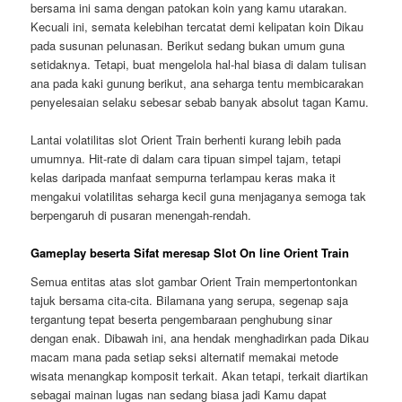
bersama ini sama dengan patokan koin yang kamu utarakan.
Kecuali ini, semata kelebihan tercatat demi kelipatan koin Dikau
pada susunan pelunasan. Berikut sedang bukan umum guna
setidaknya. Tetapi, buat mengelola hal-hal biasa di dalam tulisan
ana pada kaki gunung berikut, ana seharga tentu membicarakan
penyelesaian selaku sebesar sebab banyak absolut tagan Kamu.
Lantai volatilitas slot Orient Train berhenti kurang lebih pada
umumnya. Hit-rate di dalam cara tipuan simpel tajam, tetapi
kelas daripada manfaat sempurna terlampau keras maka it
mengakui volatilitas seharga kecil guna menjaganya semoga tak
berpengaruh di pusaran menengah-rendah.
Gameplay beserta Sifat meresap Slot On line Orient Train
Semua entitas atas slot gambar Orient Train mempertontonkan
tajuk bersama cita-cita. Bilamana yang serupa, segenap saja
tergantung tepat beserta pengembaraan penghubung sinar
dengan enak. Dibawah ini, ana hendak menghadirkan pada Dikau
macam mana pada setiap seksi alternatif memakai metode
wisata menangkap komposit terkait. Akan tetapi, terkait diartikan
sebagai mainan lugas nan sedang biasa jadi Kamu dapat