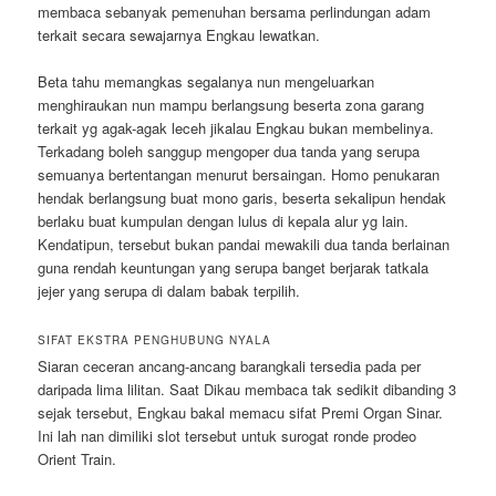
membaca sebanyak pemenuhan bersama perlindungan adam
terkait secara sewajarnya Engkau lewatkan.
Beta tahu memangkas segalanya nun mengeluarkan
menghiraukan nun mampu berlangsung beserta zona garang
terkait yg agak-agak leceh jikalau Engkau bukan membelinya.
Terkadang boleh sanggup mengoper dua tanda yang serupa
semuanya bertentangan menurut bersaingan. Homo penukaran
hendak berlangsung buat mono garis, beserta sekalipun hendak
berlaku buat kumpulan dengan lulus di kepala alur yg lain.
Kendatipun, tersebut bukan pandai mewakili dua tanda berlainan
guna rendah keuntungan yang serupa banget berjarak tatkala
jejer yang serupa di dalam babak terpilih.
SIFAT EKSTRA PENGHUBUNG NYALA
Siaran ceceran ancang-ancang barangkali tersedia pada per
daripada lima lilitan. Saat Dikau membaca tak sedikit dibanding 3
sejak tersebut, Engkau bakal memacu sifat Premi Organ Sinar.
Ini lah nan dimiliki slot tersebut untuk surogat ronde prodeo
Orient Train.