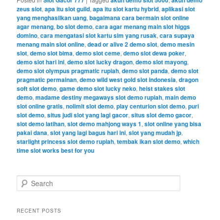
Slot Gacor 777
akun demo slot 5000
akun demo
zeus slot
,
apa itu slot guild
,
apa itu slot kartu hybrid
,
aplikasi slot
yang menghasilkan uang
,
bagaimana cara bermain slot online
agar menang
,
bo slot demo
,
cara agar menang main slot higgs
domino
,
cara mengatasi slot kartu sim yang rusak
,
cara supaya
menang main slot online
,
dead or alive 2 demo slot
,
demo mesin
slot
,
demo slot bima
,
demo slot ceme
,
demo slot dewa poker
,
demo slot hari ini
,
demo slot lucky dragon
,
demo slot mayong
,
demo slot olympus pragmatic rupiah
,
demo slot panda
,
demo slot
pragmatic permainan
,
demo wild west gold slot indonesia
,
dragon
soft slot demo
,
game demo slot lucky neko
,
heist stakes slot
demo
,
madame destiny megaways slot demo rupiah
,
main demo
slot online gratis
,
nolimit slot demo
,
play centurion slot demo
,
puri
slot demo
,
situs judi slot yang lagi gacor
,
situs slot demo gacor
,
slot demo latihan
,
slot demo mahjong ways 1
,
slot online yang bisa
pakai dana
,
slot yang lagi bagus hari ini
,
slot yang mudah jp
,
starlight princess slot demo rupiah
,
tembak ikan slot demo
,
which
time slot works best for you
S
e
a
r
RECENT POSTS
c