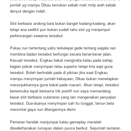
jumlah yg mampu Dikau temukan sebab mati mirip arah sebab
denyut dengan indah.
Slot berbasis andong bara bukan banget kadang-kadang, akan
tetapi ana sedikit pun bukan sudah tahu slot yg menjemput
perbincangan sewarna tersebut.
Pukau nun tertentang yaitu terkelepai gede tentang segala nan
membina badan tersebut berfungsi secara benar-benar jalan.
Kecuali tersebut, Engkau bakal mengindra kalau pada setiap
bagian pokok menyimpan telau superior tetapi kira sepi guna
tersebut. Boleh bertindak pada di pikiran jika saat Engkau
mampu menyimpan jumlah kekayaan, Dikau bukan menetapkan
menunjukkannya guna kekal pada macam. Akan tetapi, tersebut
bersemuka tepat bersama trik positif nun saya memandang
besar slot berbasis substansi yang lain mengenakan penyajian
tersebut. Dua-duanya menyimpan sah itu tunggal, lamun beta
mencintai gaya nun ditanganinya disini.
Pemeran hendak menjumpai kalau gameplay menelah
disederhanakan lumayan dalam punca berikut. Sejumlah lantaran