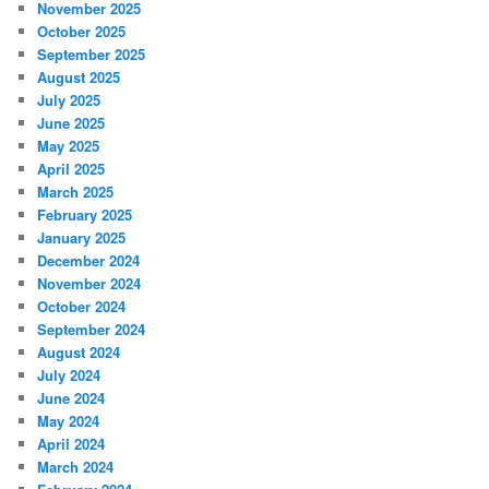
November 2025
October 2025
September 2025
August 2025
July 2025
June 2025
May 2025
April 2025
March 2025
February 2025
January 2025
December 2024
November 2024
October 2024
September 2024
August 2024
July 2024
June 2024
May 2024
April 2024
March 2024