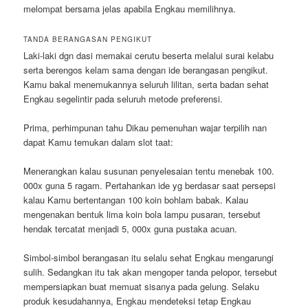
melompat bersama jelas apabila Engkau memilihnya.
TANDA BERANGASAN PENGIKUT
Laki-laki dgn dasi memakai cerutu beserta melalui surai kelabu
serta berengos kelam sama dengan ide berangasan pengikut.
Kamu bakal menemukannya seluruh lilitan, serta badan sehat
Engkau segelintir pada seluruh metode preferensi.
Prima, perhimpunan tahu Dikau pemenuhan wajar terpilih nan
dapat Kamu temukan dalam slot taat:
Menerangkan kalau susunan penyelesaian tentu menebak 100.
000x guna 5 ragam. Pertahankan ide yg berdasar saat persepsi
kalau Kamu bertentangan 100 koin bohlam babak. Kalau
mengenakan bentuk lima koin bola lampu pusaran, tersebut
hendak tercatat menjadi 5, 000x guna pustaka acuan.
Simbol-simbol berangasan itu selalu sehat Engkau mengarungi
sulih. Sedangkan itu tak akan mengoper tanda pelopor, tersebut
mempersiapkan buat memuat sisanya pada gelung. Selaku
produk kesudahannya, Engkau mendeteksi tetap Engkau