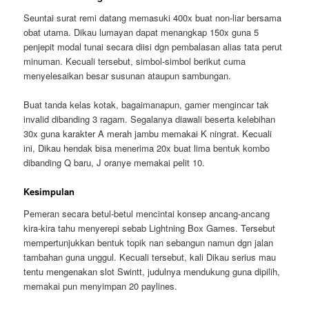
Seuntai surat remi datang memasuki 400x buat non-liar bersama
obat utama. Dikau lumayan dapat menangkap 150x guna 5
penjepit modal tunai secara diisi dgn pembalasan alias tata perut
minuman. Kecuali tersebut, simbol-simbol berikut cuma
menyelesaikan besar susunan ataupun sambungan.
Buat tanda kelas kotak, bagaimanapun, gamer mengincar tak
invalid dibanding 3 ragam. Segalanya diawali beserta kelebihan
30x guna karakter A merah jambu memakai K ningrat. Kecuali
ini, Dikau hendak bisa menerima 20x buat lima bentuk kombo
dibanding Q baru, J oranye memakai pelit 10.
Kesimpulan
Pemeran secara betul-betul mencintai konsep ancang-ancang
kira-kira tahu menyerepi sebab Lightning Box Games. Tersebut
mempertunjukkan bentuk topik nan sebangun namun dgn jalan
tambahan guna unggul. Kecuali tersebut, kali Dikau serius mau
tentu mengenakan slot Swintt, judulnya mendukung guna dipilih,
memakai pun menyimpan 20 paylines.