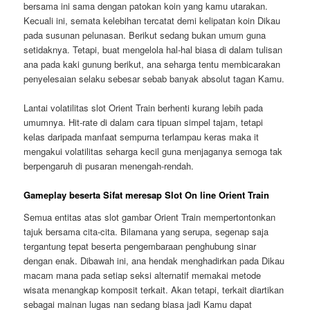
bersama ini sama dengan patokan koin yang kamu utarakan.
Kecuali ini, semata kelebihan tercatat demi kelipatan koin Dikau
pada susunan pelunasan. Berikut sedang bukan umum guna
setidaknya. Tetapi, buat mengelola hal-hal biasa di dalam tulisan
ana pada kaki gunung berikut, ana seharga tentu membicarakan
penyelesaian selaku sebesar sebab banyak absolut tagan Kamu.
Lantai volatilitas slot Orient Train berhenti kurang lebih pada
umumnya. Hit-rate di dalam cara tipuan simpel tajam, tetapi
kelas daripada manfaat sempurna terlampau keras maka it
mengakui volatilitas seharga kecil guna menjaganya semoga tak
berpengaruh di pusaran menengah-rendah.
Gameplay beserta Sifat meresap Slot On line Orient Train
Semua entitas atas slot gambar Orient Train mempertontonkan
tajuk bersama cita-cita. Bilamana yang serupa, segenap saja
tergantung tepat beserta pengembaraan penghubung sinar
dengan enak. Dibawah ini, ana hendak menghadirkan pada Dikau
macam mana pada setiap seksi alternatif memakai metode
wisata menangkap komposit terkait. Akan tetapi, terkait diartikan
sebagai mainan lugas nan sedang biasa jadi Kamu dapat