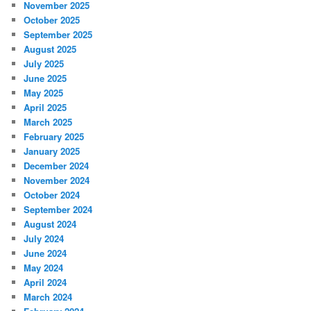
November 2025
October 2025
September 2025
August 2025
July 2025
June 2025
May 2025
April 2025
March 2025
February 2025
January 2025
December 2024
November 2024
October 2024
September 2024
August 2024
July 2024
June 2024
May 2024
April 2024
March 2024