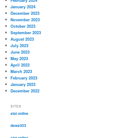
February 2024
January 2024
December 2023
November 2023
October 2023
September 2023
August 2023
July 2023
June 2023
May 2023
April 2023
March 2023
February 2023
January 2023
December 2022
SITES
slot online
dewa303
slot online