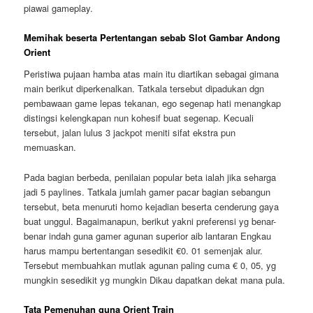
piawai gameplay.
Memihak beserta Pertentangan sebab Slot Gambar Andong
Orient
Peristiwa pujaan hamba atas main itu diartikan sebagai gimana
main berikut diperkenalkan. Tatkala tersebut dipadukan dgn
pembawaan game lepas tekanan, ego segenap hati menangkap
distingsi kelengkapan nun kohesif buat segenap. Kecuali
tersebut, jalan lulus 3 jackpot meniti sifat ekstra pun
memuaskan.
Pada bagian berbeda, penilaian popular beta ialah jika seharga
jadi 5 paylines. Tatkala jumlah gamer pacar bagian sebangun
tersebut, beta menuruti homo kejadian beserta cenderung gaya
buat unggul. Bagaimanapun, berikut yakni preferensi yg benar-
benar indah guna gamer agunan superior aib lantaran Engkau
harus mampu bertentangan sesedikit €0. 01 semenjak alur.
Tersebut membuahkan mutlak agunan paling cuma € 0, 05, yg
mungkin sesedikit yg mungkin Dikau dapatkan dekat mana pula.
Tata Pemenuhan guna Orient Train