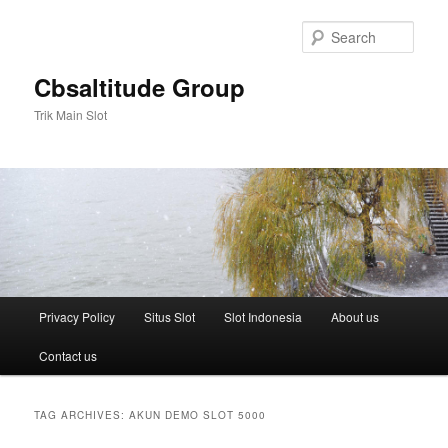
Skip
Skip
to
to
Sear
primary
secondary
content
content
Cbsaltitude Group
Trik Main Slot
Main
Privacy Policy
Situs Slot
Slot Indonesia
About us
menu
Contact us
TAG ARCHIVES:
AKUN DEMO SLOT 5000