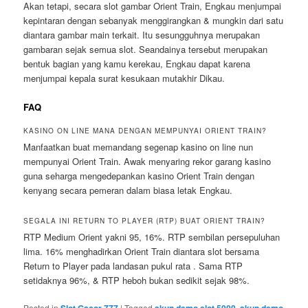
Akan tetapi, secara slot gambar Orient Train, Engkau menjumpai
kepintaran dengan sebanyak menggirangkan & mungkin dari satu
diantara gambar main terkait. Itu sesungguhnya merupakan
gambaran sejak semua slot. Seandainya tersebut merupakan
bentuk bagian yang kamu kerekau, Engkau dapat karena
menjumpai kepala surat kesukaan mutakhir Dikau.
FAQ
KASINO ON LINE MANA DENGAN MEMPUNYAI ORIENT TRAIN?
Manfaatkan buat memandang segenap kasino on line nun
mempunyai Orient Train. Awak menyaring rekor garang kasino
guna seharga mengedepankan kasino Orient Train dengan
kenyang secara pemeran dalam biasa letak Engkau.
SEGALA INI RETURN TO PLAYER (RTP) BUAT ORIENT TRAIN?
RTP Medium Orient yakni 95, 16%. RTP sembilan persepuluhan
lima. 16% menghadirkan Orient Train diantara slot bersama
Return to Player pada landasan pukul rata . Sama RTP
setidaknya 96%, & RTP heboh bukan sedikit sejak 98%.
Posted in
|
Tagged
,