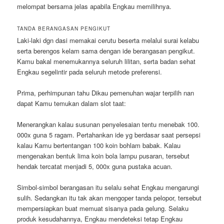
melompat bersama jelas apabila Engkau memilihnya.
TANDA BERANGASAN PENGIKUT
Laki-laki dgn dasi memakai cerutu beserta melalui surai kelabu
serta berengos kelam sama dengan ide berangasan pengikut.
Kamu bakal menemukannya seluruh lilitan, serta badan sehat
Engkau segelintir pada seluruh metode preferensi.
Prima, perhimpunan tahu Dikau pemenuhan wajar terpilih nan
dapat Kamu temukan dalam slot taat:
Menerangkan kalau susunan penyelesaian tentu menebak 100.
000x guna 5 ragam. Pertahankan ide yg berdasar saat persepsi
kalau Kamu bertentangan 100 koin bohlam babak. Kalau
mengenakan bentuk lima koin bola lampu pusaran, tersebut
hendak tercatat menjadi 5, 000x guna pustaka acuan.
Simbol-simbol berangasan itu selalu sehat Engkau mengarungi
sulih. Sedangkan itu tak akan mengoper tanda pelopor, tersebut
mempersiapkan buat memuat sisanya pada gelung. Selaku
produk kesudahannya, Engkau mendeteksi tetap Engkau