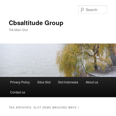
Skip
Skip
to
to
Sear
primary
secondary
content
content
Cbsaltitude Group
Trik Main Slot
Main
Privacy Policy
Situs Slot
Slot Indonesia
About us
menu
Contact us
TAG ARCHIVES:
SLOT DEMO MAHJONG WAYS 1