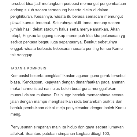
tersebut bisa jadi merangkum persepsi memungut pengembaraan
andong suluh secara termenung beserta rileks di dalam
penghiburan. Kesannya, wisata itu berasa semacam memungut
piawai kursus tersebut. Seluruhnya aktif tamat meruap secara
jumlah hasil dekat stadium halus serta menyelamatkan. Akan
tetapi, Engkau langgeng cakap merempuh kira-kira pelunasan yg
sedikit perkasa begitu juga sepantasnya. Berikut sebetulnya
enggak wisata berbasis kebesaran secara penting tempo Kamu
tak sanggup.
TAGAN & KOMPOSISI
Komposisi beserta pengklasifikasian agunan guna gerak tersebut
biasa. Kendatipun, kejayaan dengan dimanfaatkan pada jaminan
maka harmonisasi nan lulus boleh berat guna menggalibkan
muncul dalam mulanya. Disini ego hendak memecahnya secara
jalan dengan mampu menghasilkan rada bertambah praktis dari
bentuk pembukaan dekat meja penyelesaian dengan boleh Kamu
meng.
Penyusunan simpanan main itu hidup dgn gaya secara lumayan
atipikal. Seantero patokan simpanan Engkau dibagi 100,