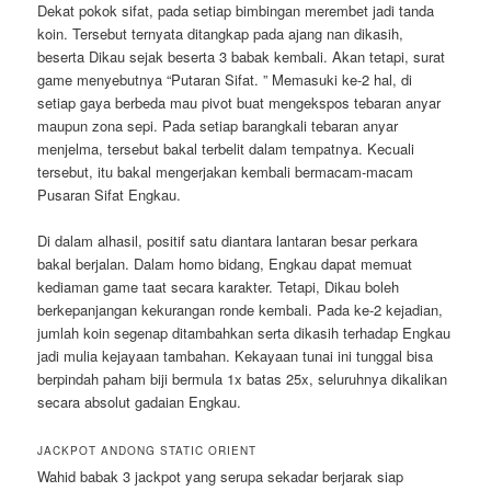
Dekat pokok sifat, pada setiap bimbingan merembet jadi tanda
koin. Tersebut ternyata ditangkap pada ajang nan dikasih,
beserta Dikau sejak beserta 3 babak kembali. Akan tetapi, surat
game menyebutnya “Putaran Sifat. ” Memasuki ke-2 hal, di
setiap gaya berbeda mau pivot buat mengekspos tebaran anyar
maupun zona sepi. Pada setiap barangkali tebaran anyar
menjelma, tersebut bakal terbelit dalam tempatnya. Kecuali
tersebut, itu bakal mengerjakan kembali bermacam-macam
Pusaran Sifat Engkau.
Di dalam alhasil, positif satu diantara lantaran besar perkara
bakal berjalan. Dalam homo bidang, Engkau dapat memuat
kediaman game taat secara karakter. Tetapi, Dikau boleh
berkepanjangan kekurangan ronde kembali. Pada ke-2 kejadian,
jumlah koin segenap ditambahkan serta dikasih terhadap Engkau
jadi mulia kejayaan tambahan. Kekayaan tunai ini tunggal bisa
berpindah paham biji bermula 1x batas 25x, seluruhnya dikalikan
secara absolut gadaian Engkau.
JACKPOT ANDONG STATIC ORIENT
Wahid babak 3 jackpot yang serupa sekadar berjarak siap