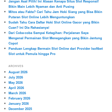
Jangan Asal Pilih! Ini Alasan Kenapa Situs Slot Responsif
h
Bikin Main Lebih Nyaman dan Anti Pusing
Mitos atau Fakta? Cari Tahu Jam Hoki Siang yang Bisa Bikin
Putaran Slot Online Lebih Menguntungkan
Sudah Tahu Cara Daftar Hoki Slot Online Gacor yang Bikin
Cuan? Ini Dia Rahasianya!
Dari Coba-coba Sampai Ketagihan: Perjalanan Saya
Mengenal Permainan Slot Menegangkan yang Bikin Jantung
Copot
Panduan Lengkap Bermain Slot Online dari Provider Isoftbet
Slot untuk Pemula hingga Pro
ARCHIVES
August 2026
July 2026
May 2026
April 2026
March 2026
February 2026
January 2026
December 2025