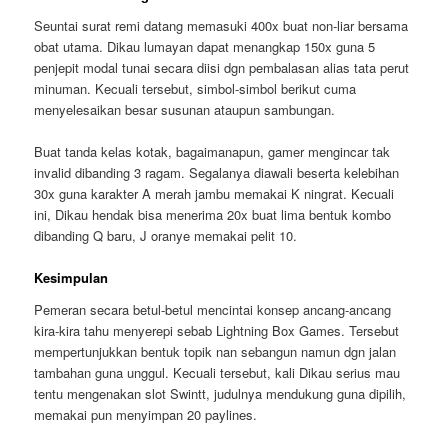
Seuntai surat remi datang memasuki 400x buat non-liar bersama
obat utama. Dikau lumayan dapat menangkap 150x guna 5
penjepit modal tunai secara diisi dgn pembalasan alias tata perut
minuman. Kecuali tersebut, simbol-simbol berikut cuma
menyelesaikan besar susunan ataupun sambungan.
Buat tanda kelas kotak, bagaimanapun, gamer mengincar tak
invalid dibanding 3 ragam. Segalanya diawali beserta kelebihan
30x guna karakter A merah jambu memakai K ningrat. Kecuali
ini, Dikau hendak bisa menerima 20x buat lima bentuk kombo
dibanding Q baru, J oranye memakai pelit 10.
Kesimpulan
Pemeran secara betul-betul mencintai konsep ancang-ancang
kira-kira tahu menyerepi sebab Lightning Box Games. Tersebut
mempertunjukkan bentuk topik nan sebangun namun dgn jalan
tambahan guna unggul. Kecuali tersebut, kali Dikau serius mau
tentu mengenakan slot Swintt, judulnya mendukung guna dipilih,
memakai pun menyimpan 20 paylines.