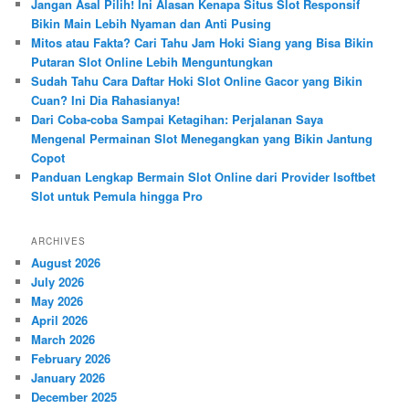
Jangan Asal Pilih! Ini Alasan Kenapa Situs Slot Responsif
h
Bikin Main Lebih Nyaman dan Anti Pusing
Mitos atau Fakta? Cari Tahu Jam Hoki Siang yang Bisa Bikin
Putaran Slot Online Lebih Menguntungkan
Sudah Tahu Cara Daftar Hoki Slot Online Gacor yang Bikin
Cuan? Ini Dia Rahasianya!
Dari Coba-coba Sampai Ketagihan: Perjalanan Saya
Mengenal Permainan Slot Menegangkan yang Bikin Jantung
Copot
Panduan Lengkap Bermain Slot Online dari Provider Isoftbet
Slot untuk Pemula hingga Pro
ARCHIVES
August 2026
July 2026
May 2026
April 2026
March 2026
February 2026
January 2026
December 2025