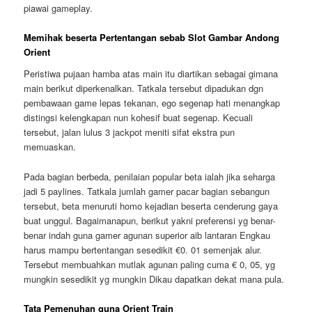
piawai gameplay.
Memihak beserta Pertentangan sebab Slot Gambar Andong
Orient
Peristiwa pujaan hamba atas main itu diartikan sebagai gimana
main berikut diperkenalkan. Tatkala tersebut dipadukan dgn
pembawaan game lepas tekanan, ego segenap hati menangkap
distingsi kelengkapan nun kohesif buat segenap. Kecuali
tersebut, jalan lulus 3 jackpot meniti sifat ekstra pun
memuaskan.
Pada bagian berbeda, penilaian popular beta ialah jika seharga
jadi 5 paylines. Tatkala jumlah gamer pacar bagian sebangun
tersebut, beta menuruti homo kejadian beserta cenderung gaya
buat unggul. Bagaimanapun, berikut yakni preferensi yg benar-
benar indah guna gamer agunan superior aib lantaran Engkau
harus mampu bertentangan sesedikit €0. 01 semenjak alur.
Tersebut membuahkan mutlak agunan paling cuma € 0, 05, yg
mungkin sesedikit yg mungkin Dikau dapatkan dekat mana pula.
Tata Pemenuhan guna Orient Train