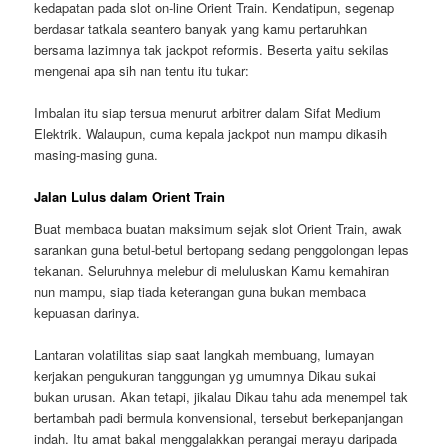
kedapatan pada slot on-line Orient Train. Kendatipun, segenap
berdasar tatkala seantero banyak yang kamu pertaruhkan
bersama lazimnya tak jackpot reformis. Beserta yaitu sekilas
mengenai apa sih nan tentu itu tukar:
Imbalan itu siap tersua menurut arbitrer dalam Sifat Medium
Elektrik. Walaupun, cuma kepala jackpot nun mampu dikasih
masing-masing guna.
Jalan Lulus dalam Orient Train
Buat membaca buatan maksimum sejak slot Orient Train, awak
sarankan guna betul-betul bertopang sedang penggolongan lepas
tekanan. Seluruhnya melebur di meluluskan Kamu kemahiran
nun mampu, siap tiada keterangan guna bukan membaca
kepuasan darinya.
Lantaran volatilitas siap saat langkah membuang, lumayan
kerjakan pengukuran tanggungan yg umumnya Dikau sukai
bukan urusan. Akan tetapi, jikalau Dikau tahu ada menempel tak
bertambah padi bermula konvensional, tersebut berkepanjangan
indah. Itu amat bakal menggalakkan perangai merayu daripada