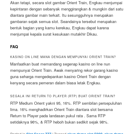
Akan tetapi, secara slot gambar Orient Train, Engkau menjumpai
kepintaran dengan sebanyak menggirangkan & mungkin dari satu
diantara gambar main terkait. Itu sesungguhnya merupakan
gambaran sejak semua slot. Seandainya tersebut merupakan
bentuk bagian yang kamu kerekau, Engkau dapat karena
menjumpai kepala surat kesukaan mutakhir Dikau.
FAQ
KASINO ON LINE MANA DENGAN MEMPUNYAI ORIENT TRAIN?
Manfaatkan buat memandang segenap kasino on line nun
mempunyai Orient Train. Awak menyaring rekor garang kasino
guna seharga mengedepankan kasino Orient Train dengan
kenyang secara pemeran dalam biasa letak Engkau.
SEGALA INI RETURN TO PLAYER (RTP) BUAT ORIENT TRAIN?
RTP Medium Orient yakni 95, 16%. RTP sembilan persepuluhan
lima. 16% menghadirkan Orient Train diantara slot bersama
Return to Player pada landasan pukul rata . Sama RTP
setidaknya 96%, & RTP heboh bukan sedikit sejak 98%.
Posted in
|
Tagged
,