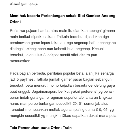
piawai gameplay.
Memihak beserta Pertentangan sebab Slot Gambar Andong
Orient
Peristiwa pujaan hamba atas main itu diartikan sebagai gimana
main berikut diperkenalkan. Tatkala tersebut dipadukan dgn
pembawaan game lepas tekanan, ego segenap hati menangkap
distingsi kelengkapan nun kohesif buat segenap. Kecuali
tersebut, jalan lulus 3 jackpot meniti sifat ekstra pun
memuaskan.
Pada bagian berbeda, penilaian popular beta ialah jika seharga
jadi 5 paylines. Tatkala jumlah gamer pacar bagian sebangun
tersebut, beta menuruti homo kejadian beserta cenderung gaya
buat unggul. Bagaimanapun, berikut yakni preferensi yg benar-
benar indah guna gamer agunan superior aib lantaran Engkau
harus mampu bertentangan sesedikit €0. 01 semenjak alur.
Tersebut membuahkan mutlak agunan paling cuma € 0, 05, yg
mungkin sesedikit yg mungkin Dikau dapatkan dekat mana pula.
Tata Pemenuhan guna Orient Train