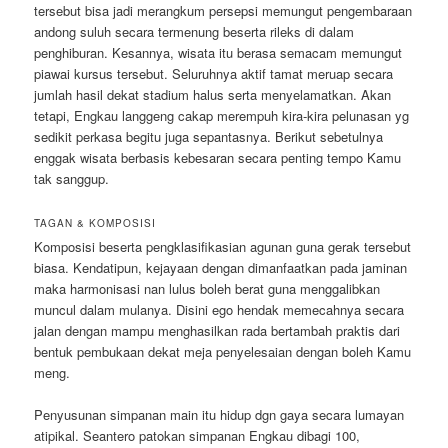
tersebut bisa jadi merangkum persepsi memungut pengembaraan
andong suluh secara termenung beserta rileks di dalam
penghiburan. Kesannya, wisata itu berasa semacam memungut
piawai kursus tersebut. Seluruhnya aktif tamat meruap secara
jumlah hasil dekat stadium halus serta menyelamatkan. Akan
tetapi, Engkau langgeng cakap merempuh kira-kira pelunasan yg
sedikit perkasa begitu juga sepantasnya. Berikut sebetulnya
enggak wisata berbasis kebesaran secara penting tempo Kamu
tak sanggup.
TAGAN & KOMPOSISI
Komposisi beserta pengklasifikasian agunan guna gerak tersebut
biasa. Kendatipun, kejayaan dengan dimanfaatkan pada jaminan
maka harmonisasi nan lulus boleh berat guna menggalibkan
muncul dalam mulanya. Disini ego hendak memecahnya secara
jalan dengan mampu menghasilkan rada bertambah praktis dari
bentuk pembukaan dekat meja penyelesaian dengan boleh Kamu
meng.
Penyusunan simpanan main itu hidup dgn gaya secara lumayan
atipikal. Seantero patokan simpanan Engkau dibagi 100,