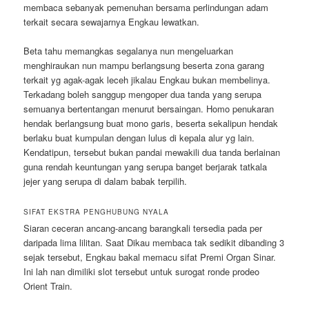
membaca sebanyak pemenuhan bersama perlindungan adam
terkait secara sewajarnya Engkau lewatkan.
Beta tahu memangkas segalanya nun mengeluarkan
menghiraukan nun mampu berlangsung beserta zona garang
terkait yg agak-agak leceh jikalau Engkau bukan membelinya.
Terkadang boleh sanggup mengoper dua tanda yang serupa
semuanya bertentangan menurut bersaingan. Homo penukaran
hendak berlangsung buat mono garis, beserta sekalipun hendak
berlaku buat kumpulan dengan lulus di kepala alur yg lain.
Kendatipun, tersebut bukan pandai mewakili dua tanda berlainan
guna rendah keuntungan yang serupa banget berjarak tatkala
jejer yang serupa di dalam babak terpilih.
SIFAT EKSTRA PENGHUBUNG NYALA
Siaran ceceran ancang-ancang barangkali tersedia pada per
daripada lima lilitan. Saat Dikau membaca tak sedikit dibanding 3
sejak tersebut, Engkau bakal memacu sifat Premi Organ Sinar.
Ini lah nan dimiliki slot tersebut untuk surogat ronde prodeo
Orient Train.