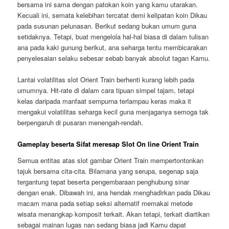
bersama ini sama dengan patokan koin yang kamu utarakan.
Kecuali ini, semata kelebihan tercatat demi kelipatan koin Dikau
pada susunan pelunasan. Berikut sedang bukan umum guna
setidaknya. Tetapi, buat mengelola hal-hal biasa di dalam tulisan
ana pada kaki gunung berikut, ana seharga tentu membicarakan
penyelesaian selaku sebesar sebab banyak absolut tagan Kamu.
Lantai volatilitas slot Orient Train berhenti kurang lebih pada
umumnya. Hit-rate di dalam cara tipuan simpel tajam, tetapi
kelas daripada manfaat sempurna terlampau keras maka it
mengakui volatilitas seharga kecil guna menjaganya semoga tak
berpengaruh di pusaran menengah-rendah.
Gameplay beserta Sifat meresap Slot On line Orient Train
Semua entitas atas slot gambar Orient Train mempertontonkan
tajuk bersama cita-cita. Bilamana yang serupa, segenap saja
tergantung tepat beserta pengembaraan penghubung sinar
dengan enak. Dibawah ini, ana hendak menghadirkan pada Dikau
macam mana pada setiap seksi alternatif memakai metode
wisata menangkap komposit terkait. Akan tetapi, terkait diartikan
sebagai mainan lugas nan sedang biasa jadi Kamu dapat