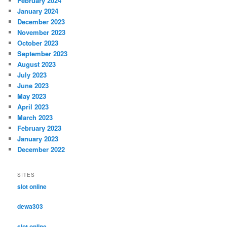
February 2024
January 2024
December 2023
November 2023
October 2023
September 2023
August 2023
July 2023
June 2023
May 2023
April 2023
March 2023
February 2023
January 2023
December 2022
SITES
slot online
dewa303
slot online