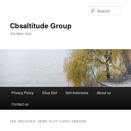
Skip
Skip
to
to
Sear
primary
secondary
content
content
Cbsaltitude Group
Trik Main Slot
Main
Privacy Policy
Situs Slot
Slot Indonesia
About us
menu
Contact us
TAG ARCHIVES:
DEMO SLOT LUCKY DRAGON