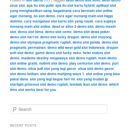
Slot Gacor 777
akun demo slot 5000
akun demo
zeus slot
,
apa itu slot guild
,
apa itu slot kartu hybrid
,
aplikasi slot
yang menghasilkan uang
,
bagaimana cara bermain slot online
agar menang
,
bo slot demo
,
cara agar menang main slot higgs
domino
,
cara mengatasi slot kartu sim yang rusak
,
cara supaya
menang main slot online
,
dead or alive 2 demo slot
,
demo mesin
slot
,
demo slot bima
,
demo slot ceme
,
demo slot dewa poker
,
demo slot hari ini
,
demo slot lucky dragon
,
demo slot mayong
,
demo slot olympus pragmatic rupiah
,
demo slot panda
,
demo slot
pragmatic permainan
,
demo wild west gold slot indonesia
,
dragon
soft slot demo
,
game demo slot lucky neko
,
heist stakes slot
demo
,
madame destiny megaways slot demo rupiah
,
main demo
slot online gratis
,
nolimit slot demo
,
play centurion slot demo
,
puri
slot demo
,
situs judi slot yang lagi gacor
,
situs slot demo gacor
,
slot demo latihan
,
slot demo mahjong ways 1
,
slot online yang bisa
pakai dana
,
slot yang lagi bagus hari ini
,
slot yang mudah jp
,
starlight princess slot demo rupiah
,
tembak ikan slot demo
,
which
time slot works best for you
S
e
a
r
RECENT POSTS
c