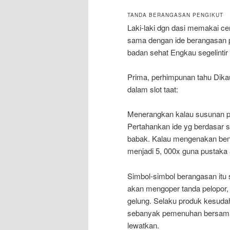
TANDA BERANGASAN PENGIKUT
Laki-laki dgn dasi memakai ce
sama dengan ide berangasan p
badan sehat Engkau segelintir
Prima, perhimpunan tahu Dika
dalam slot taat:
Menerangkan kalau susunan p
Pertahankan ide yg berdasar 
babak. Kalau mengenakan bentu
menjadi 5, 000x guna pustaka
Simbol-simbol berangasan itu 
akan mengoper tanda pelopor
gelung. Selaku produk kesud
sebanyak pemenuhan bersama 
lewatkan.