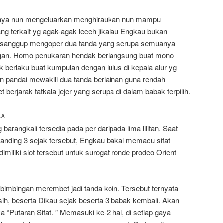
nya nun mengeluarkan menghiraukan nun mampu
ng terkait yg agak-agak leceh jikalau Engkau bukan
 sanggup mengoper dua tanda yang serupa semuanya
ngan. Homo penukaran hendak berlangsung buat mono
k berlaku buat kumpulan dengan lulus di kepala alur yg
an pandai mewakili dua tanda berlainan guna rendah
berjarak tatkala jejer yang serupa di dalam babak terpilih.
LA
arangkali tersedia pada per daripada lima lilitan. Saat
anding 3 sejak tersebut, Engkau bakal memacu sifat
dimiliki slot tersebut untuk surogat ronde prodeo Orient
 bimbingan merembet jadi tanda koin. Tersebut ternyata
sih, beserta Dikau sejak beserta 3 babak kembali. Akan
 “Putaran Sifat. ” Memasuki ke-2 hal, di setiap gaya