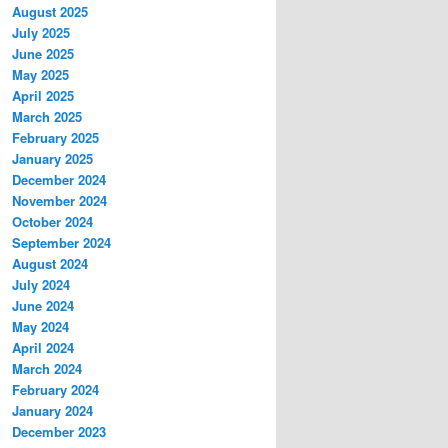
August 2025
July 2025
June 2025
May 2025
April 2025
March 2025
February 2025
January 2025
December 2024
November 2024
October 2024
September 2024
August 2024
July 2024
June 2024
May 2024
April 2024
March 2024
February 2024
January 2024
December 2023