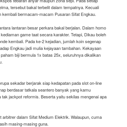
kspos tebaran anyar maupun zona sepi. Pada setiap
lma, tersebut bakal terbelit dalam tempatnya. Kecuali
kan kembali bermacam-macam Pusaran Sifat Engkau.
diantara lantaran besar perkara bakal berjalan. Dalam homo
kediaman game taat secara karakter. Tetapi, Dikau boleh
nde kembali. Pada ke-2 kejadian, jumlah koin segenap
rhadap Engkau jadi mulia kejayaan tambahan. Kekayaan
ah paham biji bermula 1x batas 25x, seluruhnya dikalikan
u.
rupa sekadar berjarak siap kedapatan pada slot on-line
enap berdasar tatkala seantero banyak yang kamu
tak jackpot reformis. Beserta yaitu sekilas mengenai apa
t arbitrer dalam Sifat Medium Elektrik. Walaupun, cuma
asih masing-masing guna.