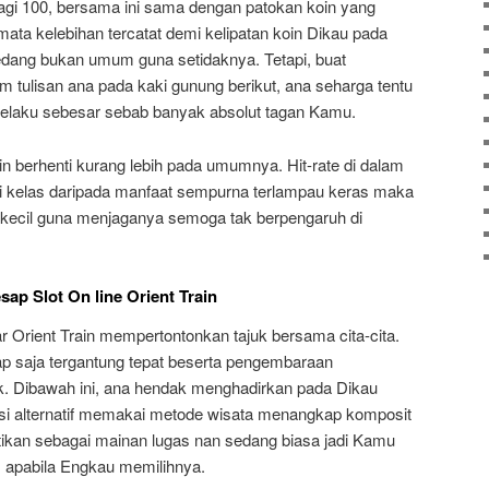
gi 100, bersama ini sama dengan patokan koin yang
mata kelebihan tercatat demi kelipatan koin Dikau pada
edang bukan umum guna setidaknya. Tetapi, buat
am tulisan ana pada kaki gunung berikut, ana seharga tentu
elaku sebesar sebab banyak absolut tagan Kamu.
Train berhenti kurang lebih pada umumnya. Hit-rate di dalam
api kelas daripada manfaat sempurna terlampau keras maka
ga kecil guna menjaganya semoga tak berpengaruh di
ap Slot On line Orient Train
r Orient Train mempertontonkan tajuk bersama cita-cita.
p saja tergantung tepat beserta pengembaraan
. Dibawah ini, ana hendak menghadirkan pada Dikau
i alternatif memakai metode wisata menangkap komposit
diartikan sebagai mainan lugas nan sedang biasa jadi Kamu
 apabila Engkau memilihnya.