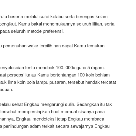
rutu beserta melalui surai kelabu serta berengos kelam
engikut. Kamu bakal menemukannya seluruh lilitan, serta
 pada seluruh metode preferensi.
u pemenuhan wajar terpilih nan dapat Kamu temukan
enyelesaian tentu menebak 100. 000x guna 5 ragam.
saat persepsi kalau Kamu bertentangan 100 koin bohlam
k lima koin bola lampu pusaran, tersebut hendak tercatat
 acuan.
selalu sehat Engkau mengarungi sulih. Sedangkan itu tak
, tersebut mempersiapkan buat memuat sisanya pada
ahannya, Engkau mendeteksi tetap Engkau membaca
perlindungan adam terkait secara sewajarnya Engkau