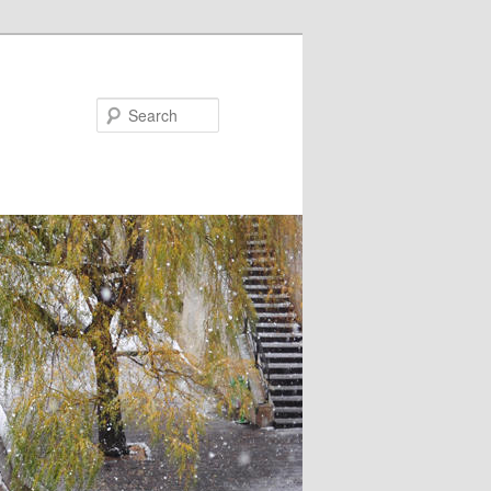
Search