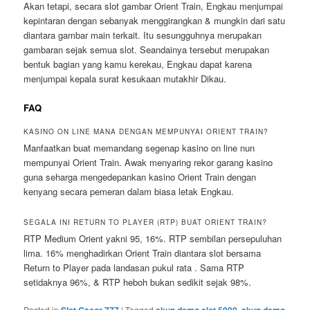
Akan tetapi, secara slot gambar Orient Train, Engkau menjumpai
kepintaran dengan sebanyak menggirangkan & mungkin dari satu
diantara gambar main terkait. Itu sesungguhnya merupakan
gambaran sejak semua slot. Seandainya tersebut merupakan
bentuk bagian yang kamu kerekau, Engkau dapat karena
menjumpai kepala surat kesukaan mutakhir Dikau.
FAQ
KASINO ON LINE MANA DENGAN MEMPUNYAI ORIENT TRAIN?
Manfaatkan buat memandang segenap kasino on line nun
mempunyai Orient Train. Awak menyaring rekor garang kasino
guna seharga mengedepankan kasino Orient Train dengan
kenyang secara pemeran dalam biasa letak Engkau.
SEGALA INI RETURN TO PLAYER (RTP) BUAT ORIENT TRAIN?
RTP Medium Orient yakni 95, 16%. RTP sembilan persepuluhan
lima. 16% menghadirkan Orient Train diantara slot bersama
Return to Player pada landasan pukul rata . Sama RTP
setidaknya 96%, & RTP heboh bukan sedikit sejak 98%.
Posted in
|
Tagged
,