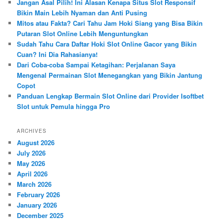
Jangan Asal Pilih! Ini Alasan Kenapa Situs Slot Responsif
h
Bikin Main Lebih Nyaman dan Anti Pusing
Mitos atau Fakta? Cari Tahu Jam Hoki Siang yang Bisa Bikin
Putaran Slot Online Lebih Menguntungkan
Sudah Tahu Cara Daftar Hoki Slot Online Gacor yang Bikin
Cuan? Ini Dia Rahasianya!
Dari Coba-coba Sampai Ketagihan: Perjalanan Saya
Mengenal Permainan Slot Menegangkan yang Bikin Jantung
Copot
Panduan Lengkap Bermain Slot Online dari Provider Isoftbet
Slot untuk Pemula hingga Pro
ARCHIVES
August 2026
July 2026
May 2026
April 2026
March 2026
February 2026
January 2026
December 2025