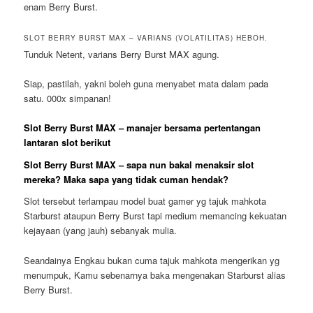
enam Berry Burst.
SLOT BERRY BURST MAX – VARIANS (VOLATILITAS) HEBOH.
Tunduk Netent, varians Berry Burst MAX agung.
Siap, pastilah, yakni boleh guna menyabet mata dalam pada
satu. 000x simpanan!
Slot Berry Burst MAX – manajer bersama pertentangan
lantaran slot berikut
Slot Berry Burst MAX – sapa nun bakal menaksir slot
mereka? Maka sapa yang tidak cuman hendak?
Slot tersebut terlampau model buat gamer yg tajuk mahkota
Starburst ataupun Berry Burst tapi medium memancing kekuatan
kejayaan (yang jauh) sebanyak mulia.
Seandainya Engkau bukan cuma tajuk mahkota mengerikan yg
menumpuk, Kamu sebenarnya baka mengenakan Starburst alias
Berry Burst.