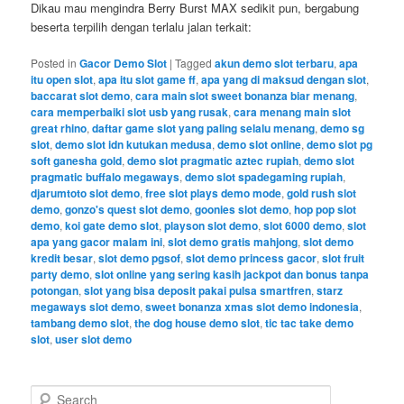
Dikau mau mengindra Berry Burst MAX sedikit pun, bergabung
beserta terpilih dengan terlalu jalan terkait:
Posted in
Gacor Demo Slot
|
Tagged
akun demo slot terbaru
,
apa
itu open slot
,
apa itu slot game ff
,
apa yang di maksud dengan slot
,
baccarat slot demo
,
cara main slot sweet bonanza biar menang
,
cara memperbaiki slot usb yang rusak
,
cara menang main slot
great rhino
,
daftar game slot yang paling selalu menang
,
demo sg
slot
,
demo slot idn kutukan medusa
,
demo slot online
,
demo slot pg
soft ganesha gold
,
demo slot pragmatic aztec rupiah
,
demo slot
pragmatic buffalo megaways
,
demo slot spadegaming rupiah
,
djarumtoto slot demo
,
free slot plays demo mode
,
gold rush slot
demo
,
gonzo's quest slot demo
,
goonies slot demo
,
hop pop slot
demo
,
koi gate demo slot
,
playson slot demo
,
slot 6000 demo
,
slot
apa yang gacor malam ini
,
slot demo gratis mahjong
,
slot demo
kredit besar
,
slot demo pgsof
,
slot demo princess gacor
,
slot fruit
party demo
,
slot online yang sering kasih jackpot dan bonus tanpa
potongan
,
slot yang bisa deposit pakai pulsa smartfren
,
starz
megaways slot demo
,
sweet bonanza xmas slot demo indonesia
,
tambang demo slot
,
the dog house demo slot
,
tic tac take demo
slot
,
user slot demo
S