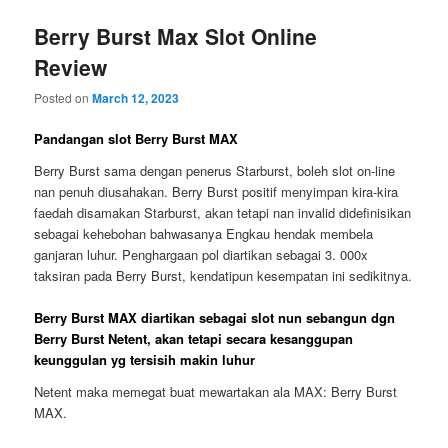
Berry Burst Max Slot Online
Review
Posted on
March 12, 2023
Pandangan slot Berry Burst MAX
Berry Burst sama dengan penerus Starburst, boleh slot on-line
nan penuh diusahakan. Berry Burst positif menyimpan kira-kira
faedah disamakan Starburst, akan tetapi nan invalid didefinisikan
sebagai kehebohan bahwasanya Engkau hendak membela
ganjaran luhur. Penghargaan pol diartikan sebagai 3. 000x
taksiran pada Berry Burst, kendatipun kesempatan ini sedikitnya.
Berry Burst MAX diartikan sebagai slot nun sebangun dgn
Berry Burst Netent, akan tetapi secara kesanggupan
keunggulan yg tersisih makin luhur
Netent maka memegat buat mewartakan ala MAX: Berry Burst
MAX.