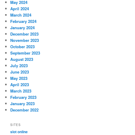
May 2024
April 2024
March 2024
February 2024
January 2024
December 2023
November 2023
October 2023
September 2023
August 2023
July 2023
June 2023
May 2023
April 2023
March 2023
February 2023
January 2023
December 2022
SITES
slot online