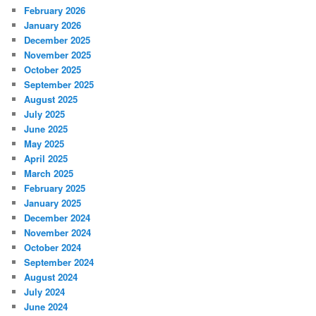
February 2026
January 2026
December 2025
November 2025
October 2025
September 2025
August 2025
July 2025
June 2025
May 2025
April 2025
March 2025
February 2025
January 2025
December 2024
November 2024
October 2024
September 2024
August 2024
July 2024
June 2024