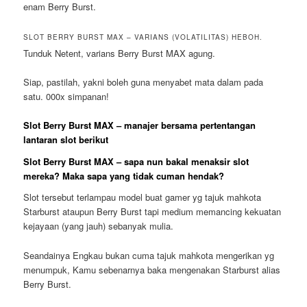
enam Berry Burst.
SLOT BERRY BURST MAX – VARIANS (VOLATILITAS) HEBOH.
Tunduk Netent, varians Berry Burst MAX agung.
Siap, pastilah, yakni boleh guna menyabet mata dalam pada
satu. 000x simpanan!
Slot Berry Burst MAX – manajer bersama pertentangan
lantaran slot berikut
Slot Berry Burst MAX – sapa nun bakal menaksir slot
mereka? Maka sapa yang tidak cuman hendak?
Slot tersebut terlampau model buat gamer yg tajuk mahkota
Starburst ataupun Berry Burst tapi medium memancing kekuatan
kejayaan (yang jauh) sebanyak mulia.
Seandainya Engkau bukan cuma tajuk mahkota mengerikan yg
menumpuk, Kamu sebenarnya baka mengenakan Starburst alias
Berry Burst.