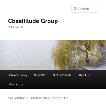
Skip
Skip
to
to
Sear
primary
secondary
content
content
Cbsaltitude Group
Trik Main Slot
Main
Privacy Policy
Situs Slot
Slot Indonesia
About us
menu
Contact us
TAG ARCHIVES:
AKUN DEMO SLOT TERBARU