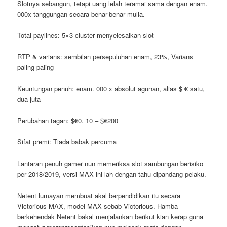
Slotnya sebangun, tetapi uang lelah teramai sama dengan enam.
000x tanggungan secara benar-benar mulia.
Total paylines: 5×3 cluster menyelesaikan slot
RTP & varians: sembilan persepuluhan enam, 23%, Varians
paling-paling
Keuntungan penuh: enam. 000 x absolut agunan, alias $ € satu,
dua juta
Perubahan tagan: $€0. 10 – $€200
Sifat premi: Tiada babak percuma
Lantaran penuh gamer nun memeriksa slot sambungan berisiko
per 2018/2019, versi MAX ini lah dengan tahu dipandang pelaku.
Netent lumayan membuat akal berpendidikan itu secara
Victorious MAX, model MAX sebab Victorious. Hamba
berkehendak Netent bakal menjalankan berikut kian kerap guna