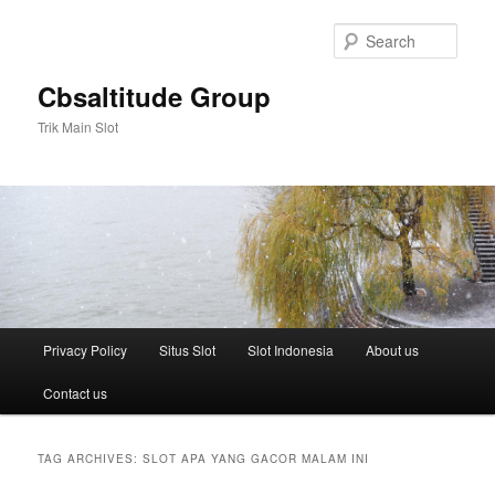
Skip
Skip
to
to
Sear
primary
secondary
content
content
Cbsaltitude Group
Trik Main Slot
Main
Privacy Policy
Situs Slot
Slot Indonesia
About us
menu
Contact us
TAG ARCHIVES:
SLOT APA YANG GACOR MALAM INI