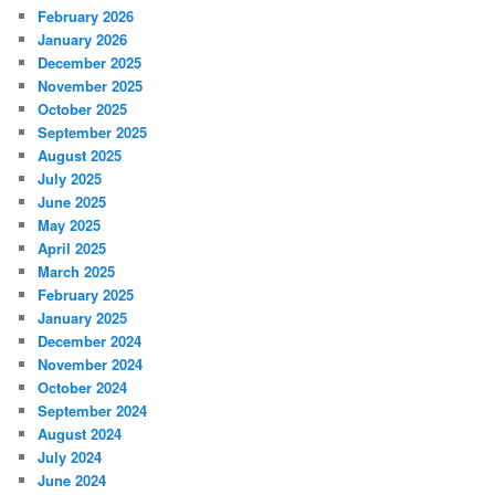
February 2026
January 2026
December 2025
November 2025
October 2025
September 2025
August 2025
July 2025
June 2025
May 2025
April 2025
March 2025
February 2025
January 2025
December 2024
November 2024
October 2024
September 2024
August 2024
July 2024
June 2024