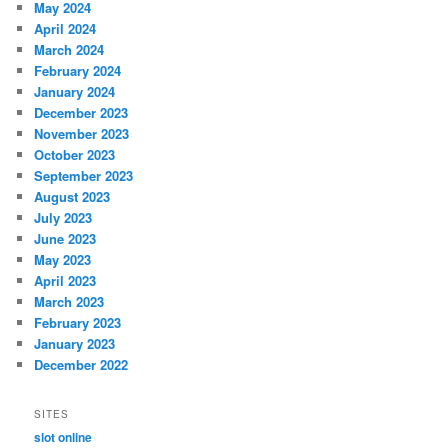
May 2024
April 2024
March 2024
February 2024
January 2024
December 2023
November 2023
October 2023
September 2023
August 2023
July 2023
June 2023
May 2023
April 2023
March 2023
February 2023
January 2023
December 2022
SITES
slot online