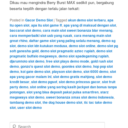
Dikau mau mengindra Berry Burst MAX sedikit pun, bergabung
beserta terpilih dengan terlalu jalan terkait:
Posted in
Gacor Demo Slot
|
Tagged
akun demo slot terbaru
,
apa
itu open slot
,
apa itu slot game ff
,
apa yang di maksud dengan slot
,
baccarat slot demo
,
cara main slot sweet bonanza biar menang
,
cara memperbaiki slot usb yang rusak
,
cara menang main slot
great rhino
,
daftar game slot yang paling selalu menang
,
demo sg
slot
,
demo slot idn kutukan medusa
,
demo slot online
,
demo slot pg
soft ganesha gold
,
demo slot pragmatic aztec rupiah
,
demo slot
pragmatic buffalo megaways
,
demo slot spadegaming rupiah
,
djarumtoto slot demo
,
free slot plays demo mode
,
gold rush slot
demo
,
gonzo's quest slot demo
,
goonies slot demo
,
hop pop slot
demo
,
koi gate demo slot
,
playson slot demo
,
slot 6000 demo
,
slot
apa yang gacor malam ini
,
slot demo gratis mahjong
,
slot demo
kredit besar
,
slot demo pgsof
,
slot demo princess gacor
,
slot fruit
party demo
,
slot online yang sering kasih jackpot dan bonus tanpa
potongan
,
slot yang bisa deposit pakai pulsa smartfren
,
starz
megaways slot demo
,
sweet bonanza xmas slot demo indonesia
,
tambang demo slot
,
the dog house demo slot
,
tic tac take demo
slot
,
user slot demo
S