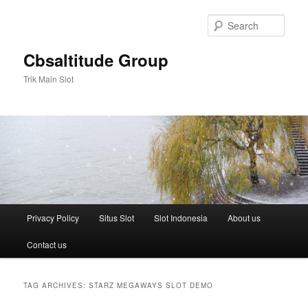
Skip
Skip
to
to
Sear
primary
secondary
content
content
Cbsaltitude Group
Trik Main Slot
Main
Privacy Policy
Situs Slot
Slot Indonesia
About us
menu
Contact us
TAG ARCHIVES:
STARZ MEGAWAYS SLOT DEMO