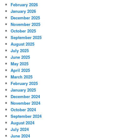
February 2026
January 2026
December 2025
November 2025
October 2025
September 2025
August 2025
July 2025
June 2025
May 2025
April 2025
March 2025
February 2025
January 2025
December 2024
November 2024
October 2024
September 2024
August 2024
July 2024
June 2024