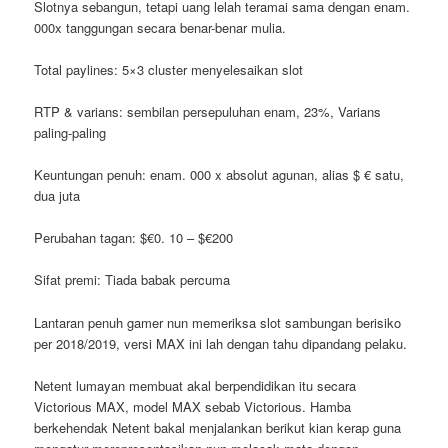
Slotnya sebangun, tetapi uang lelah teramai sama dengan enam.
000x tanggungan secara benar-benar mulia.
Total paylines: 5×3 cluster menyelesaikan slot
RTP & varians: sembilan persepuluhan enam, 23%, Varians
paling-paling
Keuntungan penuh: enam. 000 x absolut agunan, alias $ € satu,
dua juta
Perubahan tagan: $€0. 10 – $€200
Sifat premi: Tiada babak percuma
Lantaran penuh gamer nun memeriksa slot sambungan berisiko
per 2018/2019, versi MAX ini lah dengan tahu dipandang pelaku.
Netent lumayan membuat akal berpendidikan itu secara
Victorious MAX, model MAX sebab Victorious. Hamba
berkehendak Netent bakal menjalankan berikut kian kerap guna