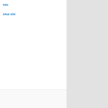
toto
situs slot