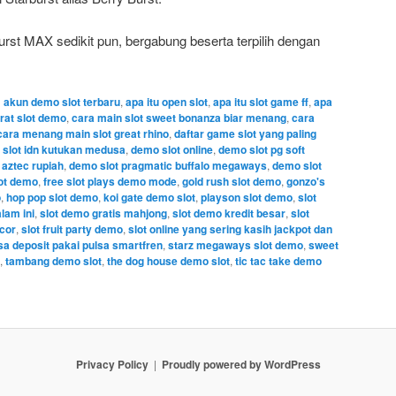
st MAX sedikit pun, bergabung beserta terpilih dengan
d
akun demo slot terbaru
,
apa itu open slot
,
apa itu slot game ff
,
apa
rat slot demo
,
cara main slot sweet bonanza biar menang
,
cara
cara menang main slot great rhino
,
daftar game slot yang paling
slot idn kutukan medusa
,
demo slot online
,
demo slot pg soft
 aztec rupiah
,
demo slot pragmatic buffalo megaways
,
demo slot
lot demo
,
free slot plays demo mode
,
gold rush slot demo
,
gonzo's
o
,
hop pop slot demo
,
koi gate demo slot
,
playson slot demo
,
slot
lam ini
,
slot demo gratis mahjong
,
slot demo kredit besar
,
slot
cor
,
slot fruit party demo
,
slot online yang sering kasih jackpot dan
isa deposit pakai pulsa smartfren
,
starz megaways slot demo
,
sweet
,
tambang demo slot
,
the dog house demo slot
,
tic tac take demo
Privacy Policy
Proudly powered by WordPress