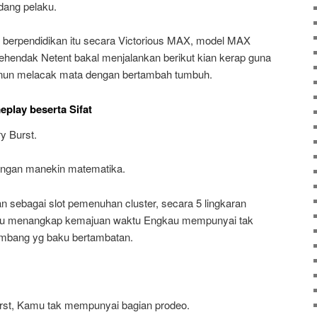
dang pelaku.
berpendidikan itu secara Victorious MAX, model MAX
ehendak Netent bakal menjalankan berikut kian kerap guna
nun melacak mata dengan bertambah tumbuh.
play beserta Sifat
y Burst.
ngan manekin matematika.
an sebagai slot pemenuhan cluster, secara 5 lingkaran
ngkau menangkap kemajuan waktu Engkau mempunyai tak
etimbang yg baku bertambatan.
rst, Kamu tak mempunyai bagian prodeo.