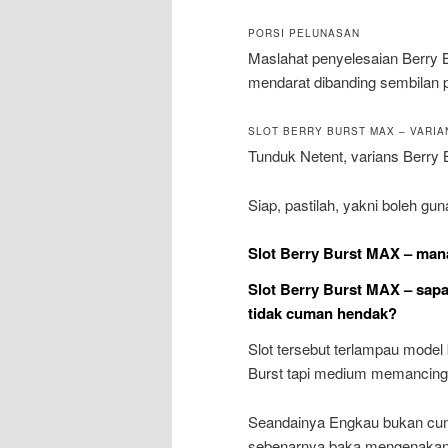
PORSI PELUNASAN
Maslahat penyelesaian Berry B
mendarat dibanding sembilan 
SLOT BERRY BURST MAX – VARIAN
Tunduk Netent, varians Berry
Siap, pastilah, yakni boleh g
Slot Berry Burst MAX – mana
Slot Berry Burst MAX – sap
tidak cuman hendak?
Slot tersebut terlampau model
Burst tapi medium memancing 
Seandainya Engkau bukan cu
sebenarnya baka mengenakan S