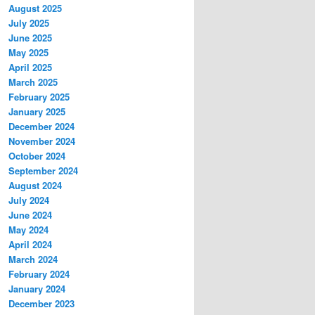
August 2025
July 2025
June 2025
May 2025
April 2025
March 2025
February 2025
January 2025
December 2024
November 2024
October 2024
September 2024
August 2024
July 2024
June 2024
May 2024
April 2024
March 2024
February 2024
January 2024
December 2023