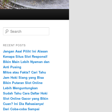
S
e
a
r
RECENT POSTS
c
Jangan Asal Pilih! Ini Alasan
h
Kenapa Situs Slot Responsif
Bikin Main Lebih Nyaman dan
Anti Pusing
Mitos atau Fakta? Cari Tahu
Jam Hoki Siang yang Bisa
Bikin Putaran Slot Online
Lebih Menguntungkan
Sudah Tahu Cara Daftar Hoki
Slot Online Gacor yang Bikin
Cuan? Ini Dia Rahasianya!
Dari Coba-coba Sampai