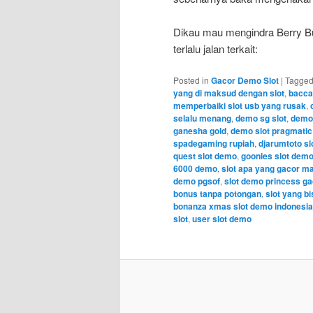
Dikau mau mengindra Berry Bur
terlalu jalan terkait:
Posted in
Gacor Demo Slot
|
Tagge
yang di maksud dengan slot
,
bacca
memperbaiki slot usb yang rusak
,
selalu menang
,
demo sg slot
,
demo 
ganesha gold
,
demo slot pragmatic
spadegaming rupiah
,
djarumtoto s
quest slot demo
,
goonies slot dem
6000 demo
,
slot apa yang gacor ma
demo pgsof
,
slot demo princess ga
bonus tanpa potongan
,
slot yang b
bonanza xmas slot demo indonesia
slot
,
user slot demo