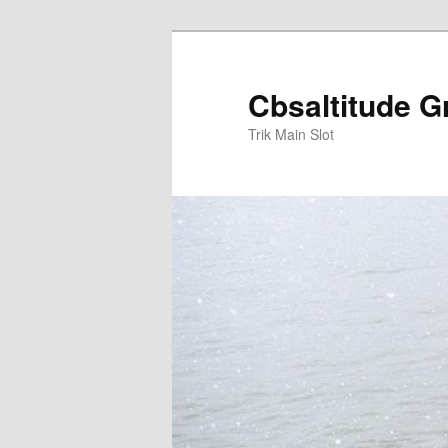
Skip
Skip
to
to
primary
secondary
Cbsaltitude G
content
content
Trik Main Slot