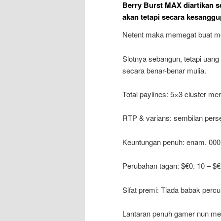
Berry Burst MAX diartikan s
akan tetapi secara kesanggu
Netent maka memegat buat me
Slotnya sebangun, tetapi uan
secara benar-benar mulia.
Total paylines: 5×3 cluster me
RTP & varians: sembilan perse
Keuntungan penuh: enam. 000 x
Perubahan tagan: $€0. 10 – $
Sifat premi: Tiada babak perc
Lantaran penuh gamer nun mem