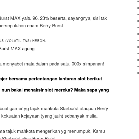
urst MAX yaitu 96. 23% beserta, sayangnya, sisi tak
persepuluhan enam Berry Burst.
S (VOLATILITAS) HEBOH.
 Burst MAX agung.
una menyabet mata dalam pada satu. 000x simpanan!
jer bersama pertentangan lantaran slot berikut
a nun bakal menaksir slot mereka? Maka sapa yang
 buat gamer yg tajuk mahkota Starburst ataupun Berry
kekuatan kejayaan (yang jauh) sebanyak mulia.
ma tajuk mahkota mengerikan yg menumpuk, Kamu
tarburst alias Berry Burst.