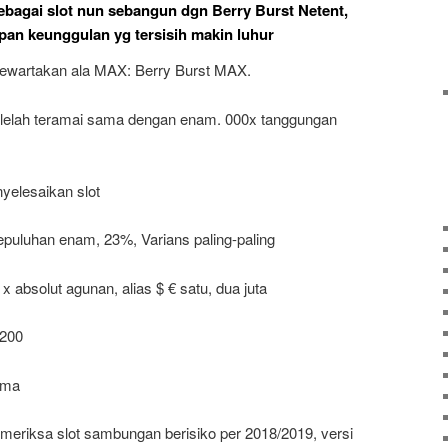
ebagai slot nun sebangun dgn Berry Burst Netent,
pan keunggulan yg tersisih makin luhur
wartakan ala MAX: Berry Burst MAX.
g lelah teramai sama dengan enam. 000x tanggungan
nyelesaikan slot
puluhan enam, 23%, Varians paling-paling
 absolut agunan, alias $ € satu, dua juta
€200
uma
eriksa slot sambungan berisiko per 2018/2019, versi