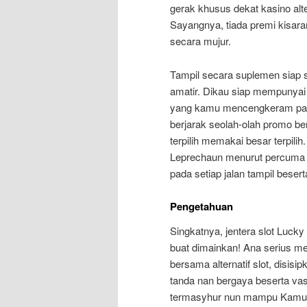
gerak khusus dekat kasino alter
Sayangnya, tiada premi kisar
secara mujur.
Tampil secara suplemen siap 
amatir. Dikau siap mempunyai
yang kamu mencengkeram pada 
berjarak seolah-olah promo 
terpilih memakai besar terpil
Leprechaun menurut percuma –
pada setiap jalan tampil beser
Pengetahuan
Singkatnya, jentera slot Luck
buat dimainkan! Ana serius m
bersama alternatif slot, disisi
tanda nan bergaya beserta vas
termasyhur nun mampu Kamu 