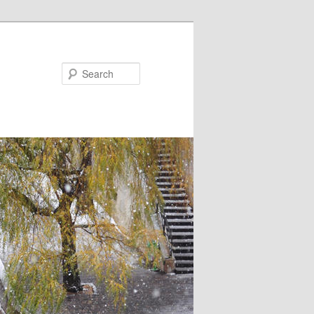
Search