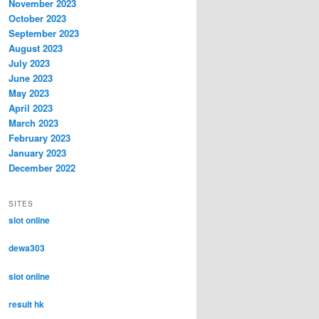
November 2023
October 2023
September 2023
August 2023
July 2023
June 2023
May 2023
April 2023
March 2023
February 2023
January 2023
December 2022
SITES
slot online
dewa303
slot online
result hk