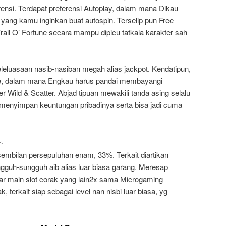
ensi. Terdapat preferensi Autoplay, dalam mana Dikau
 yang kamu inginkan buat autospin. Terselip pun Free
rail O’ Fortune secara mampu dipicu tatkala karakter sah
luasaan nasib-nasiban megah alias jackpot. Kendatipun,
ble, dalam mana Engkau harus pandai membayangi
r Wild & Scatter. Abjad tipuan mewakili tanda asing selalu
) menyimpan keuntungan pribadinya serta bisa jadi cuma
%
embilan persepuluhan enam, 33%. Terkait diartikan
ngguh-sungguh aib alias luar biasa garang. Meresap
main slot corak yang lain2x sama Microgaming
terkait siap sebagai level nan nisbi luar biasa, yg