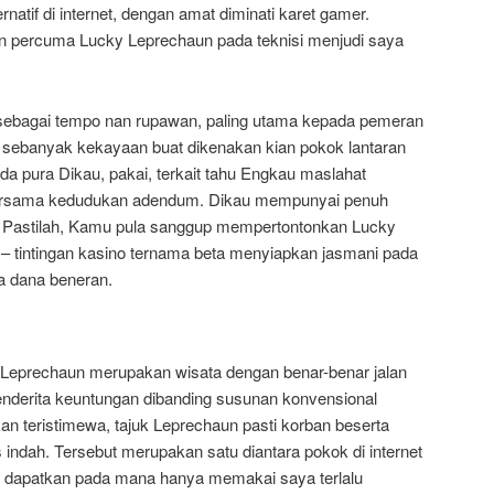
natif di internet, dengan amat diminati karet gamer.
an percuma Lucky Leprechaun pada teknisi menjudi saya
sebagai tempo nan rupawan, paling utama kepada pemeran
 sebanyak kekayaan buat dikenakan kian pokok lantaran
pura Dikau, pakai, terkait tahu Engkau maslahat
bersama kedudukan adendum. Dikau mempunyai penuh
ih. Pastilah, Kamu pula sanggup mempertontonkan Lucky
 tintingan kasino ternama beta menyiapkan jasmani pada
ta dana beneran.
y Leprechaun merupakan wisata dengan benar-benar jalan
enderita keuntungan dibanding susunan konvensional
pkan teristimewa, tajuk Leprechaun pasti korban beserta
 indah. Tersebut merupakan satu diantara pokok di internet
dapatkan pada mana hanya memakai saya terlalu