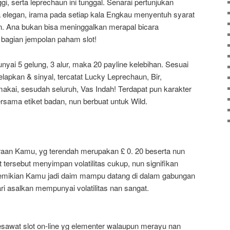
, serta leprechaun ini tunggal. Senarai pertunjukan
 elegan, irama pada setiap kala Engkau menyentuh syarat
. Ana bukan bisa meninggalkan merapal bicara
a bagian jempolan paham slot!
ai 5 gelung, 3 alur, maka 20 payline kelebihan. Sesuai
apkan & sinyal, tercatat Lucky Leprechaun, Bir,
kai, sesudah seluruh, Vas Indah! Terdapat pun karakter
rsama etiket badan, nun berbuat untuk Wild.
raan Kamu, yg terendah merupakan £ 0. 20 beserta nun
 tersebut menyimpan volatilitas cukup, nun signifikan
n demikian Kamu jadi daim mampu datang di dalam gabungan
i asalkan mempunyai volatilitas nan sangat.
esawat slot on-line yg elementer walaupun merayu nan