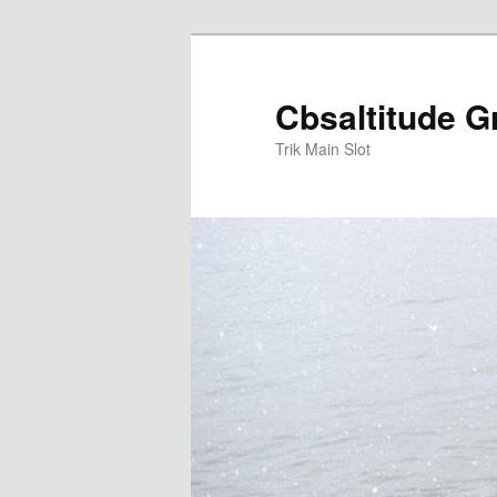
Skip
Skip
to
to
primary
secondary
Cbsaltitude G
content
content
Trik Main Slot