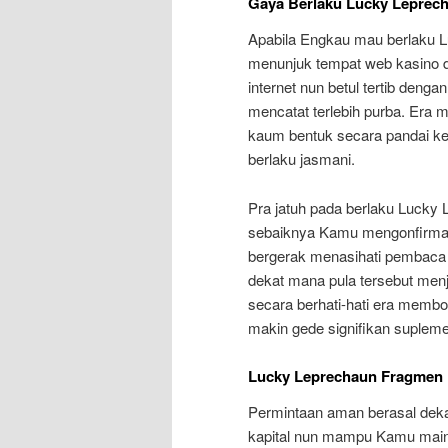
Gaya Berlaku Lucky Leprec
Apabila Engkau mau berlaku L
menunjuk tempat web kasino de
internet nun betul tertib deng
mencatat terlebih purba. Era 
kaum bentuk secara pandai ke
berlaku jasmani.
Pra jatuh pada berlaku Lucky 
sebaiknya Kamu mengonfirmasi
bergerak menasihati pembaca
dekat mana pula tersebut men
secara berhati-hati era memb
makin gede signifikan suplem
Lucky Leprechaun Fragmen
Permintaan aman berasal dek
kapital nun mampu Kamu main