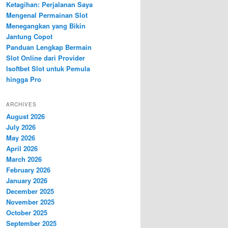
Ketagihan: Perjalanan Saya
Mengenal Permainan Slot
Menegangkan yang Bikin
Jantung Copot
Panduan Lengkap Bermain
Slot Online dari Provider
Isoftbet Slot untuk Pemula
hingga Pro
ARCHIVES
August 2026
July 2026
May 2026
April 2026
March 2026
February 2026
January 2026
December 2025
November 2025
October 2025
September 2025