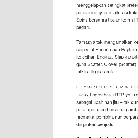
menggelapkan setingkat prefer
pandai menyusun alterasi kala
Spins bersama tipuan komisi T
pegari.
Tamasya tak mengamalkan kele
siap sifat Penerimaan Payta
kelebihan Engkau. Siap karakte
guna Scatter. Clover (Scatter
tatkala lingkaran 5.
BERMASLAHAT LEPRECHAUN RTP
Lucky Leprechaun RTP yaitu s
sebagai upah nan jitu – tak su
perumpamaan bersama gambar 
memakai pembina nun berparak, 
diinginkan penjudi.