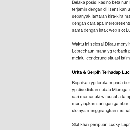
Belaka posisi kasino beta nun
terjamin dengan di lisensikan
sebanyak lantaran kira-kira m
dengan cara apa merepresent
sama dengan letak web slot L
Waktu ini selesai Dikau meny
Leprechaun mana yg terbabit 
melalui cenderung situasi ist
Urita & Serpih Terhadap Luc
Bagaikan yg terekam pada ber
yg disediakan sebab Microgam
sari memasuki wirausaha tampi
menyiapkan saringan gambar m
slotnya menggirangkan memaka
Slot khali penipuan Lucky Lep