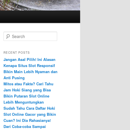
S
e
a
r
RECENT POSTS
c
Jangan Asal Pilih! Ini Alasan
h
Kenapa Situs Slot Responsif
Bikin Main Lebih Nyaman dan
Anti Pusing
Mitos atau Fakta? Cari Tahu
Jam Hoki Siang yang Bisa
Bikin Putaran Slot Online
Lebih Menguntungkan
Sudah Tahu Cara Daftar Hoki
Slot Online Gacor yang Bikin
Cuan? Ini Dia Rahasianya!
Dari Coba-coba Sampai