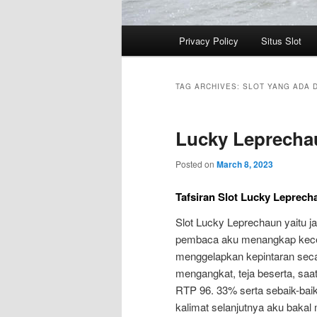
Main
Privacy Policy
Situs Slot
menu
TAG ARCHIVES:
SLOT YANG ADA 
Lucky Leprechau
Posted on
March 8, 2023
Tafsiran Slot Lucky Leprec
Slot Lucky Leprechaun yaitu 
pembaca aku menangkap keceri
menggelapkan kepintaran seca
mengangkat, teja beserta, sa
RTP 96. 33% serta sebaik-baik
kalimat selanjutnya aku bakal