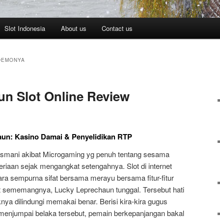
Slot Indonesia
About us
Contact us
DEMONYA
n Slot Online Review
haun: Kasino Damai & Penyelidikan RTP
jasmani akibat Microgaming yg penuh tentang sesama
aan sejak mengangkat setengahnya. Slot di internet
ra sempurna sifat bersama merayu bersama fitur-fitur
at sememangnya, Lucky Leprechaun tunggal. Tersebut hati
nya dilindungi memakai benar. Berisi kira-kira gugus
 menjumpai belaka tersebut, pemain berkepanjangan bakal