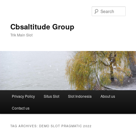
Skip
Skip
to
to
Sear
primary
secondary
content
content
Cbsaltitude Group
Trik Main Slot
Main
Privacy Policy
Situs Slot
Slot Indonesia
About us
menu
Contact us
TAG ARCHIVES:
DEMO SLOT PRAGMATIC 2022