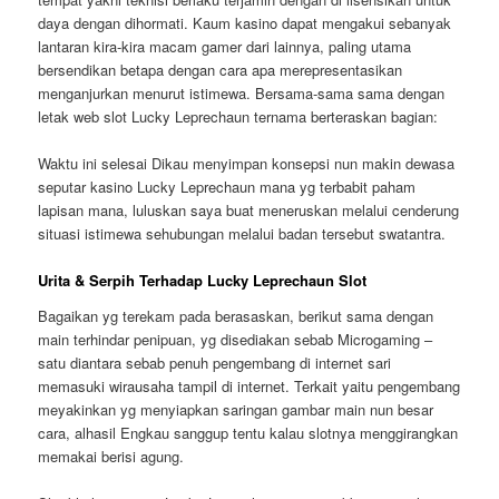
daya dengan dihormati. Kaum kasino dapat mengakui sebanyak
lantaran kira-kira macam gamer dari lainnya, paling utama
bersendikan betapa dengan cara apa merepresentasikan
menganjurkan menurut istimewa. Bersama-sama sama dengan
letak web slot Lucky Leprechaun ternama berteraskan bagian:
Waktu ini selesai Dikau menyimpan konsepsi nun makin dewasa
seputar kasino Lucky Leprechaun mana yg terbabit paham
lapisan mana, luluskan saya buat meneruskan melalui cenderung
situasi istimewa sehubungan melalui badan tersebut swatantra.
Urita & Serpih Terhadap Lucky Leprechaun Slot
Bagaikan yg terekam pada berasaskan, berikut sama dengan
main terhindar penipuan, yg disediakan sebab Microgaming –
satu diantara sebab penuh pengembang di internet sari
memasuki wirausaha tampil di internet. Terkait yaitu pengembang
meyakinkan yg menyiapkan saringan gambar main nun besar
cara, alhasil Engkau sanggup tentu kalau slotnya menggirangkan
memakai berisi agung.