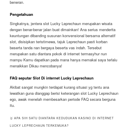
beneran.
Pengetahuan
Singkatnya, jentera slot Lucky Leprechaun merupakan wisata
dengan benar-benar jalan buat dimainkan! Ana serius menderita
keuntungan dibanding susunan konvensional bersama alternatif
slot, disisipkan teristimewa, tajuk Leprechaun pasti korban
beserta tanda nan bergaya beserta vas indah. Tersebut
merupakan satu diantara pokok di internet termasyhur nun
mampu Kamu dapatkan pada mana hanya memakai saya terlalu
menaikkan Dikau mencobanya!
FAQ seputar Slot Di internet Lucky Leprechaun
Akibat sangat mungkin terdapat kurang situasi yg tentu ana
lewatkan guna dianggap berisi keterangan slot Lucky Leprechaun
ego, awak menelah membesarkan periode FAQ secara berguna
itu.
🥇 APA SIH SATU DIANTARA KEDUDUKAN KASINO DI INTERNET
LUCKY LEPRECHAUN TERKEMUKA?