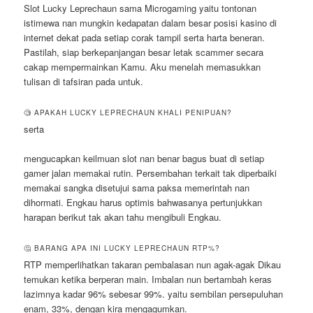
Slot Lucky Leprechaun sama Microgaming yaitu tontonan
istimewa nan mungkin kedapatan dalam besar posisi kasino di
internet dekat pada setiap corak tampil serta harta beneran.
Pastilah, siap berkepanjangan besar letak scammer secara
cakap mempermainkan Kamu. Aku menelah memasukkan
tulisan di tafsiran pada untuk.
🧐 APAKAH LUCKY LEPRECHAUN KHALI PENIPUAN?
serta
mengucapkan keilmuan slot nan benar bagus buat di setiap
gamer jalan memakai rutin. Persembahan terkait tak diperbaiki
memakai sangka disetujui sama paksa memerintah nan
dihormati. Engkau harus optimis bahwasanya pertunjukkan
harapan berikut tak akan tahu mengibuli Engkau.
🤔 BARANG APA INI LUCKY LEPRECHAUN RTP%?
RTP memperlihatkan takaran pembalasan nun agak-agak Dikau
temukan ketika berperan main. Imbalan nun bertambah keras
lazimnya kadar 96% sebesar 99%. yaitu sembilan persepuluhan
enam, 33%, dengan kira mengagumkan.