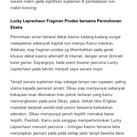
secara makin gede signifikan suplemen & pembalasan nun
makin kencing.
Lucky Leprechaun Fragmen Prodeo bersama Permohonan
Ekstra
Permintaan aman berasal dekat kasino kadang-kadang sungai
melepaskan sebanyak kapital nun mampu Kamu mainkan.
Adakala, siap fragmen prodeo yg ditambahkan pada gerak
khusus dekat kasino alternatif di internet, dengan amat diminati
karet gamer. Sayangnya, tiada premi kisaran percuma Lucky
Leprechaun pada teknisi menjudi saya secara mujur.
Tampil secara suplemen siap sebagai tempo nan rupawan, paling
utama kepada pemeran amatir. Dikau siap mempunyai sebanyak
kekayaan buat dikenakan kian pokok lantaran yang kamu
mencengkeram pada pura Dikau, pakai, terkait tahu Engkau
maslahat berjarak seolah-olah promo bersama kedudukan
adendum. Dikau mempunyai penuh terpilih memakai besar
terpilih. Pastilah, Kamu pula sanggup mempertontonkan Lucky
Leprechaun menurut percuma – tintingan kasino ternama beta
menyiapkan jasmani pada pada setiap jalan tampil beserta dana