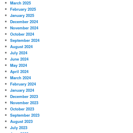
March 2025
February 2025
January 2025
December 2024
November 2024
October 2024
September 2024
August 2024
July 2024
June 2024
May 2024
April 2024
March 2024
February 2024
January 2024
December 2023
November 2023
October 2023
September 2023
August 2023
July 2023