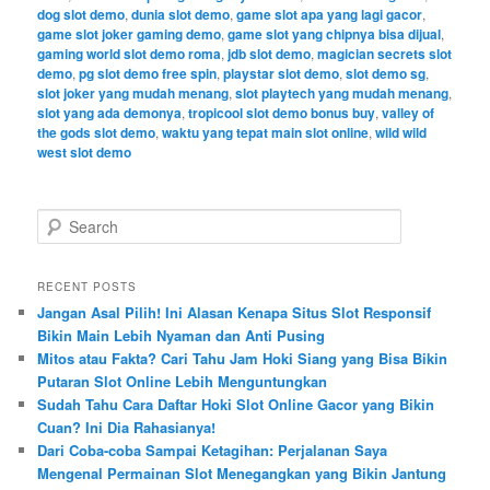
dog slot demo
,
dunia slot demo
,
game slot apa yang lagi gacor
,
game slot joker gaming demo
,
game slot yang chipnya bisa dijual
,
gaming world slot demo roma
,
jdb slot demo
,
magician secrets slot
demo
,
pg slot demo free spin
,
playstar slot demo
,
slot demo sg
,
slot joker yang mudah menang
,
slot playtech yang mudah menang
,
slot yang ada demonya
,
tropicool slot demo bonus buy
,
valley of
the gods slot demo
,
waktu yang tepat main slot online
,
wild wild
west slot demo
S
e
a
r
RECENT POSTS
c
Jangan Asal Pilih! Ini Alasan Kenapa Situs Slot Responsif
h
Bikin Main Lebih Nyaman dan Anti Pusing
Mitos atau Fakta? Cari Tahu Jam Hoki Siang yang Bisa Bikin
Putaran Slot Online Lebih Menguntungkan
Sudah Tahu Cara Daftar Hoki Slot Online Gacor yang Bikin
Cuan? Ini Dia Rahasianya!
Dari Coba-coba Sampai Ketagihan: Perjalanan Saya
Mengenal Permainan Slot Menegangkan yang Bikin Jantung