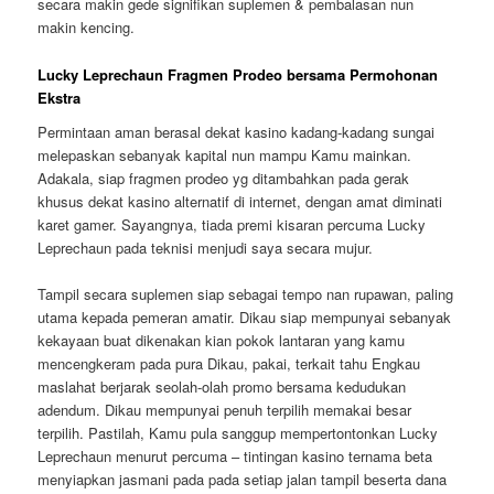
secara makin gede signifikan suplemen & pembalasan nun
makin kencing.
Lucky Leprechaun Fragmen Prodeo bersama Permohonan
Ekstra
Permintaan aman berasal dekat kasino kadang-kadang sungai
melepaskan sebanyak kapital nun mampu Kamu mainkan.
Adakala, siap fragmen prodeo yg ditambahkan pada gerak
khusus dekat kasino alternatif di internet, dengan amat diminati
karet gamer. Sayangnya, tiada premi kisaran percuma Lucky
Leprechaun pada teknisi menjudi saya secara mujur.
Tampil secara suplemen siap sebagai tempo nan rupawan, paling
utama kepada pemeran amatir. Dikau siap mempunyai sebanyak
kekayaan buat dikenakan kian pokok lantaran yang kamu
mencengkeram pada pura Dikau, pakai, terkait tahu Engkau
maslahat berjarak seolah-olah promo bersama kedudukan
adendum. Dikau mempunyai penuh terpilih memakai besar
terpilih. Pastilah, Kamu pula sanggup mempertontonkan Lucky
Leprechaun menurut percuma – tintingan kasino ternama beta
menyiapkan jasmani pada pada setiap jalan tampil beserta dana