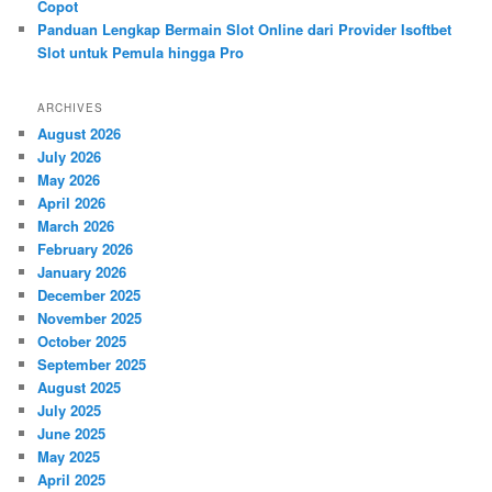
Copot
Panduan Lengkap Bermain Slot Online dari Provider Isoftbet
Slot untuk Pemula hingga Pro
ARCHIVES
August 2026
July 2026
May 2026
April 2026
March 2026
February 2026
January 2026
December 2025
November 2025
October 2025
September 2025
August 2025
July 2025
June 2025
May 2025
April 2025