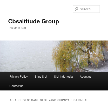
Skip
Skip
to
to
Sear
primary
secondary
content
content
Cbsaltitude Group
Trik Main Slot
Main
Privacy Policy
Situs Slot
Slot Indonesia
About us
menu
Contact us
TAG ARCHIVES:
GAME SLOT YANG CHIPNYA BISA DIJUAL