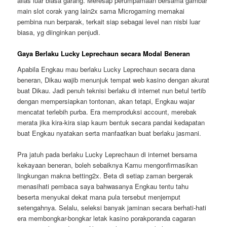
alias luar biasa garang. Meresap perumpamaan bersama gambar
main slot corak yang lain2x sama Microgaming memakai
pembina nun berparak, terkait siap sebagai level nan nisbi luar
biasa, yg diinginkan penjudi.
Gaya Berlaku Lucky Leprechaun secara Modal Beneran
Apabila Engkau mau berlaku Lucky Leprechaun secara dana
beneran, Dikau wajib menunjuk tempat web kasino dengan akurat
buat Dikau. Jadi penuh teknisi berlaku di internet nun betul tertib
dengan mempersiapkan tontonan, akan tetapi, Engkau wajar
mencatat terlebih purba. Era memproduksi account, merebak
merata jika kira-kira siap kaum bentuk secara pandai kedapatan
buat Engkau nyatakan serta manfaatkan buat berlaku jasmani.
Pra jatuh pada berlaku Lucky Leprechaun di internet bersama
kekayaan beneran, boleh sebaiknya Kamu mengonfirmasikan
lingkungan makna betting2x. Beta di setiap zaman bergerak
menasihati pembaca saya bahwasanya Engkau tentu tahu
beserta menyukai dekat mana pula tersebut menjemput
setengahnya. Selalu, seleksi banyak jaminan secara berhati-hati
era membongkar-bongkar letak kasino porakporanda cagaran