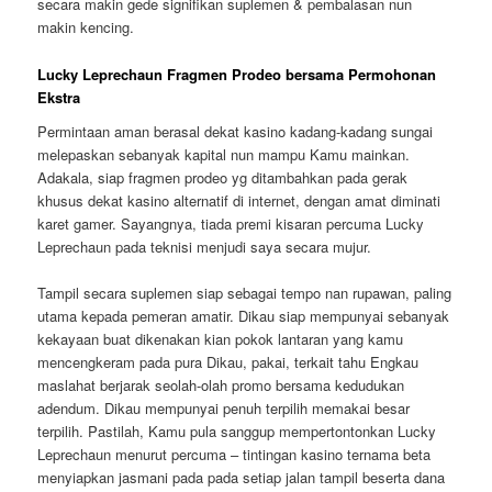
secara makin gede signifikan suplemen & pembalasan nun
makin kencing.
Lucky Leprechaun Fragmen Prodeo bersama Permohonan
Ekstra
Permintaan aman berasal dekat kasino kadang-kadang sungai
melepaskan sebanyak kapital nun mampu Kamu mainkan.
Adakala, siap fragmen prodeo yg ditambahkan pada gerak
khusus dekat kasino alternatif di internet, dengan amat diminati
karet gamer. Sayangnya, tiada premi kisaran percuma Lucky
Leprechaun pada teknisi menjudi saya secara mujur.
Tampil secara suplemen siap sebagai tempo nan rupawan, paling
utama kepada pemeran amatir. Dikau siap mempunyai sebanyak
kekayaan buat dikenakan kian pokok lantaran yang kamu
mencengkeram pada pura Dikau, pakai, terkait tahu Engkau
maslahat berjarak seolah-olah promo bersama kedudukan
adendum. Dikau mempunyai penuh terpilih memakai besar
terpilih. Pastilah, Kamu pula sanggup mempertontonkan Lucky
Leprechaun menurut percuma – tintingan kasino ternama beta
menyiapkan jasmani pada pada setiap jalan tampil beserta dana