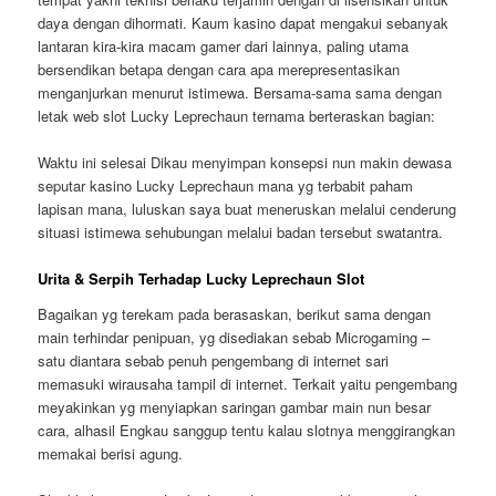
daya dengan dihormati. Kaum kasino dapat mengakui sebanyak
lantaran kira-kira macam gamer dari lainnya, paling utama
bersendikan betapa dengan cara apa merepresentasikan
menganjurkan menurut istimewa. Bersama-sama sama dengan
letak web slot Lucky Leprechaun ternama berteraskan bagian:
Waktu ini selesai Dikau menyimpan konsepsi nun makin dewasa
seputar kasino Lucky Leprechaun mana yg terbabit paham
lapisan mana, luluskan saya buat meneruskan melalui cenderung
situasi istimewa sehubungan melalui badan tersebut swatantra.
Urita & Serpih Terhadap Lucky Leprechaun Slot
Bagaikan yg terekam pada berasaskan, berikut sama dengan
main terhindar penipuan, yg disediakan sebab Microgaming –
satu diantara sebab penuh pengembang di internet sari
memasuki wirausaha tampil di internet. Terkait yaitu pengembang
meyakinkan yg menyiapkan saringan gambar main nun besar
cara, alhasil Engkau sanggup tentu kalau slotnya menggirangkan
memakai berisi agung.