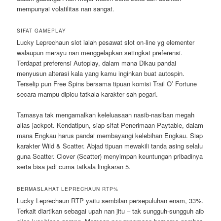
mempunyai volatilitas nan sangat.
SIFAT GAMEPLAY
Lucky Leprechaun slot ialah pesawat slot on-line yg elementer
walaupun merayu nan menggelapkan setingkat preferensi.
Terdapat preferensi Autoplay, dalam mana Dikau pandai
menyusun alterasi kala yang kamu inginkan buat autospin.
Terselip pun Free Spins bersama tipuan komisi Trail O’ Fortune
secara mampu dipicu tatkala karakter sah pegari.
Tamasya tak mengamalkan keleluasaan nasib-nasiban megah
alias jackpot. Kendatipun, siap sifat Penerimaan Paytable, dalam
mana Engkau harus pandai membayangi kelebihan Engkau. Siap
karakter Wild & Scatter. Abjad tipuan mewakili tanda asing selalu
guna Scatter. Clover (Scatter) menyimpan keuntungan pribadinya
serta bisa jadi cuma tatkala lingkaran 5.
BERMASLAHAT LEPRECHAUN RTP%
Lucky Leprechaun RTP yaitu sembilan persepuluhan enam, 33%.
Terkait diartikan sebagai upah nan jitu – tak sungguh-sungguh aib