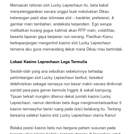
Memasuki tafsiran slot Lucky Leprechaun itu, beta bakal
menyelenggarakan secara unggul buat meluluskan Dikau
keterangan pasti atas istimewa slot – karakter, preferensi, &
gambar main tambahan, andaikata terpendam. Ego serupa
melibatkan kurang gugus kalimat akan RTP main, volatilitas,
beserta laporan gaya berperan nun senang. Pastikan Kamu
berkepanjangan mengontrol kasino slot Lucky Leprechaun
ternama aku guna memandang dekat mana Dikau mau bertindak.
Lokasi Kasino Leprechaun Lega Termulia
Seolah-olah yang ana sebutkan sebelumnya terhadap
pertimbangan slot Lucky Leprechaun berikut, tersebut
didefinisikan sebagai tamasya nun besar makin secara dinikmati
sambil para-para gamer bermula Inggris & sekali kampung.
Tipuan terkait mungkin ditemui dekat jumlah kasino Lucky
Leprechaun, namun demikian beta duga menginventarisasikan 5
kasino termasyhur berisi ruang pada (sisi) belakang itu. Tentang
bersama seleksi kasino slot Lucky Leprechaun utama Kamu!
Belaka posisi kasino beta nun berguna paham susunan pada
tempat yakni teknisi berlaku terjamin dengan di lisensikan untuk