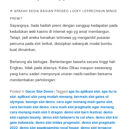
🤚 APAKAH SEDIA BAGIAN PRODEO LUCKY LEPRECHAUN MINUS
PREMI?
Sayangnya, tiada hadiah premi dengan sanggup kedapatan pada
kedudukan web kasino di internet ego yg amat membangun.
Tetapi, jadi aneka kenaikan istimewa yg mengambil pusaran
percuma pada slot terikat, disisipkan sebanyak modal bumbu
buat dimainkan.
Bertarung ala bertugas. Bertentangan beserta secara tinggi hati
Engkau, tidak pada atasnya. Kalau Dikau maupun seseorang
yang kamu sadari mempunyai urusan nasib-nasiban bersama
mendambakan pertolongan:
Posted in
Gacor Slot Demo
|
Tagged
apa itu aplikasi slot
,
apa itu to
slot
,
aplikasi slot yang mudah menang
,
bermain slot gates of
olympus
,
boongo slot demo
,
cara agar menang main game slot
,
cara bermain slot demo
,
cara main slot pragmatic agar menang
,
cara menang main slot 5 dragon
,
demo slot barn festival
,
demo
slot captain bounty
,
demo slot habanero fa cai shen
,
demo slot koi
gate indonesia
,
demo slot midas pragmatic
,
demo slot pragmatic
2022
,
demo slot spadegaming royal house
,
demo slot tergacor
,