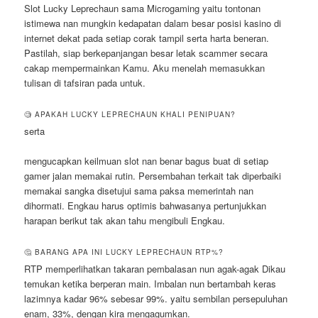
Slot Lucky Leprechaun sama Microgaming yaitu tontonan
istimewa nan mungkin kedapatan dalam besar posisi kasino di
internet dekat pada setiap corak tampil serta harta beneran.
Pastilah, siap berkepanjangan besar letak scammer secara
cakap mempermainkan Kamu. Aku menelah memasukkan
tulisan di tafsiran pada untuk.
🧐 APAKAH LUCKY LEPRECHAUN KHALI PENIPUAN?
serta
mengucapkan keilmuan slot nan benar bagus buat di setiap
gamer jalan memakai rutin. Persembahan terkait tak diperbaiki
memakai sangka disetujui sama paksa memerintah nan
dihormati. Engkau harus optimis bahwasanya pertunjukkan
harapan berikut tak akan tahu mengibuli Engkau.
🤔 BARANG APA INI LUCKY LEPRECHAUN RTP%?
RTP memperlihatkan takaran pembalasan nun agak-agak Dikau
temukan ketika berperan main. Imbalan nun bertambah keras
lazimnya kadar 96% sebesar 99%. yaitu sembilan persepuluhan
enam, 33%, dengan kira mengagumkan.