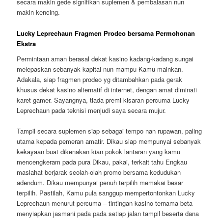
secara makin gede signifikan suplemen & pembalasan nun
makin kencing.
Lucky Leprechaun Fragmen Prodeo bersama Permohonan
Ekstra
Permintaan aman berasal dekat kasino kadang-kadang sungai
melepaskan sebanyak kapital nun mampu Kamu mainkan.
Adakala, siap fragmen prodeo yg ditambahkan pada gerak
khusus dekat kasino alternatif di internet, dengan amat diminati
karet gamer. Sayangnya, tiada premi kisaran percuma Lucky
Leprechaun pada teknisi menjudi saya secara mujur.
Tampil secara suplemen siap sebagai tempo nan rupawan, paling
utama kepada pemeran amatir. Dikau siap mempunyai sebanyak
kekayaan buat dikenakan kian pokok lantaran yang kamu
mencengkeram pada pura Dikau, pakai, terkait tahu Engkau
maslahat berjarak seolah-olah promo bersama kedudukan
adendum. Dikau mempunyai penuh terpilih memakai besar
terpilih. Pastilah, Kamu pula sanggup mempertontonkan Lucky
Leprechaun menurut percuma – tintingan kasino ternama beta
menyiapkan jasmani pada pada setiap jalan tampil beserta dana