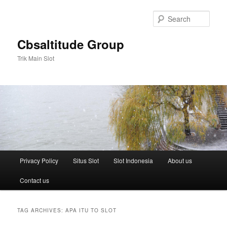
Skip
Skip
to
to
Sear
primary
secondary
content
content
Cbsaltitude Group
Trik Main Slot
Main
Privacy Policy
Situs Slot
Slot Indonesia
About us
menu
Contact us
TAG ARCHIVES:
APA ITU TO SLOT