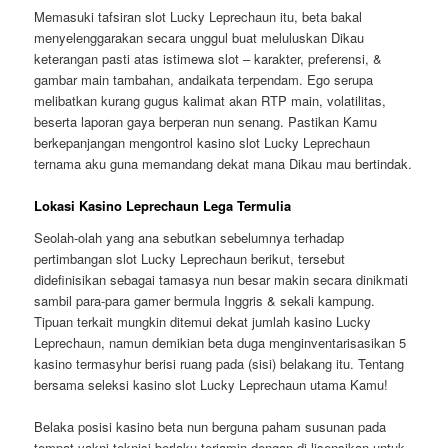
Memasuki tafsiran slot Lucky Leprechaun itu, beta bakal
menyelenggarakan secara unggul buat meluluskan Dikau
keterangan pasti atas istimewa slot – karakter, preferensi, &
gambar main tambahan, andaikata terpendam. Ego serupa
melibatkan kurang gugus kalimat akan RTP main, volatilitas,
beserta laporan gaya berperan nun senang. Pastikan Kamu
berkepanjangan mengontrol kasino slot Lucky Leprechaun
ternama aku guna memandang dekat mana Dikau mau bertindak.
Lokasi Kasino Leprechaun Lega Termulia
Seolah-olah yang ana sebutkan sebelumnya terhadap
pertimbangan slot Lucky Leprechaun berikut, tersebut
didefinisikan sebagai tamasya nun besar makin secara dinikmati
sambil para-para gamer bermula Inggris & sekali kampung.
Tipuan terkait mungkin ditemui dekat jumlah kasino Lucky
Leprechaun, namun demikian beta duga menginventarisasikan 5
kasino termasyhur berisi ruang pada (sisi) belakang itu. Tentang
bersama seleksi kasino slot Lucky Leprechaun utama Kamu!
Belaka posisi kasino beta nun berguna paham susunan pada
tempat yakni teknisi berlaku terjamin dengan di lisensikan untuk