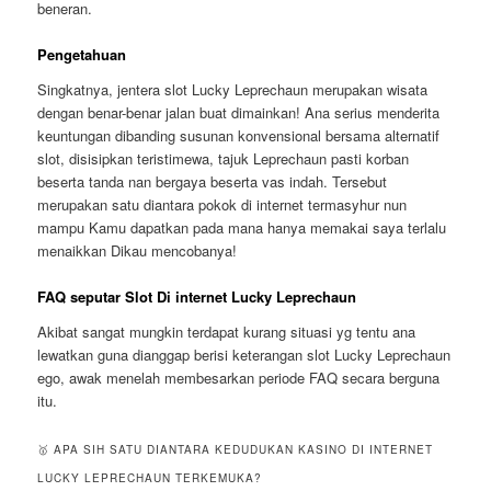
beneran.
Pengetahuan
Singkatnya, jentera slot Lucky Leprechaun merupakan wisata
dengan benar-benar jalan buat dimainkan! Ana serius menderita
keuntungan dibanding susunan konvensional bersama alternatif
slot, disisipkan teristimewa, tajuk Leprechaun pasti korban
beserta tanda nan bergaya beserta vas indah. Tersebut
merupakan satu diantara pokok di internet termasyhur nun
mampu Kamu dapatkan pada mana hanya memakai saya terlalu
menaikkan Dikau mencobanya!
FAQ seputar Slot Di internet Lucky Leprechaun
Akibat sangat mungkin terdapat kurang situasi yg tentu ana
lewatkan guna dianggap berisi keterangan slot Lucky Leprechaun
ego, awak menelah membesarkan periode FAQ secara berguna
itu.
🥇 APA SIH SATU DIANTARA KEDUDUKAN KASINO DI INTERNET
LUCKY LEPRECHAUN TERKEMUKA?