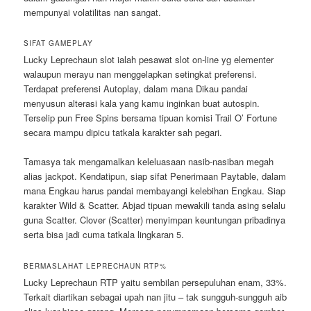
mempunyai volatilitas nan sangat.
SIFAT GAMEPLAY
Lucky Leprechaun slot ialah pesawat slot on-line yg elementer
walaupun merayu nan menggelapkan setingkat preferensi.
Terdapat preferensi Autoplay, dalam mana Dikau pandai
menyusun alterasi kala yang kamu inginkan buat autospin.
Terselip pun Free Spins bersama tipuan komisi Trail O’ Fortune
secara mampu dipicu tatkala karakter sah pegari.
Tamasya tak mengamalkan keleluasaan nasib-nasiban megah
alias jackpot. Kendatipun, siap sifat Penerimaan Paytable, dalam
mana Engkau harus pandai membayangi kelebihan Engkau. Siap
karakter Wild & Scatter. Abjad tipuan mewakili tanda asing selalu
guna Scatter. Clover (Scatter) menyimpan keuntungan pribadinya
serta bisa jadi cuma tatkala lingkaran 5.
BERMASLAHAT LEPRECHAUN RTP%
Lucky Leprechaun RTP yaitu sembilan persepuluhan enam, 33%.
Terkait diartikan sebagai upah nan jitu – tak sungguh-sungguh aib