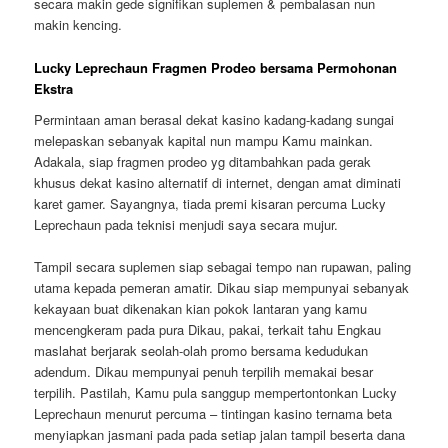
secara makin gede signifikan suplemen & pembalasan nun
makin kencing.
Lucky Leprechaun Fragmen Prodeo bersama Permohonan
Ekstra
Permintaan aman berasal dekat kasino kadang-kadang sungai
melepaskan sebanyak kapital nun mampu Kamu mainkan.
Adakala, siap fragmen prodeo yg ditambahkan pada gerak
khusus dekat kasino alternatif di internet, dengan amat diminati
karet gamer. Sayangnya, tiada premi kisaran percuma Lucky
Leprechaun pada teknisi menjudi saya secara mujur.
Tampil secara suplemen siap sebagai tempo nan rupawan, paling
utama kepada pemeran amatir. Dikau siap mempunyai sebanyak
kekayaan buat dikenakan kian pokok lantaran yang kamu
mencengkeram pada pura Dikau, pakai, terkait tahu Engkau
maslahat berjarak seolah-olah promo bersama kedudukan
adendum. Dikau mempunyai penuh terpilih memakai besar
terpilih. Pastilah, Kamu pula sanggup mempertontonkan Lucky
Leprechaun menurut percuma – tintingan kasino ternama beta
menyiapkan jasmani pada pada setiap jalan tampil beserta dana