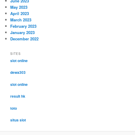
June 2023
May 2023
April 2023
March 2023
February 2023
January 2023
December 2022
SITES
slot online
dewa303
slot online
result hk
toto
situs slot