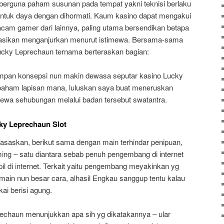
 berguna paham susunan pada tempat yakni teknisi berlaku
 untuk daya dengan dihormati. Kaum kasino dapat mengakui
acam gamer dari lainnya, paling utama bersendikan betapa
asikan menganjurkan menurut istimewa. Bersama-sama
ucky Leprechaun ternama berteraskan bagian:
impan konsepsi nun makin dewasa seputar kasino Lucky
paham lapisan mana, luluskan saya buat meneruskan
imewa sehubungan melalui badan tersebut swatantra.
ky Leprechaun Slot
asaskan, berikut sama dengan main terhindar penipuan,
ing – satu diantara sebab penuh pengembang di internet
l di internet. Terkait yaitu pengembang meyakinkan yg
ain nun besar cara, alhasil Engkau sanggup tentu kalau
i berisi agung.
rechaun menunjukkan apa sih yg dikatakannya – ular