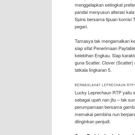
menggelapkan setingkat prefer
pandai menyusun alterasi kala
Spins bersama tipuan komisi T
pegari.
Tamasya tak mengamalkan kele
siap sifat Penerimaan Payta
kelebihan Engkau. Siap karakte
guna Scatter. Clover (Scatter
tatkala lingkaran 5.
BERMASLAHAT LEPRECHAUN RTP
Lucky Leprechaun RTP yaitu s
sebagai upah nan jitu – tak su
perumpamaan bersama gambar 
memakai pembina nun berparak, 
diinginkan penjudi.