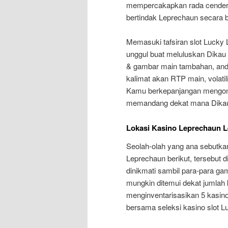
mempercakapkan rada cender
bertindak Leprechaun secara b
Memasuki tafsiran slot Lucky
unggul buat meluluskan Dikau k
& gambar main tambahan, and
kalimat akan RTP main, volatil
Kamu berkepanjangan mengont
memandang dekat mana Dikau
Lokasi Kasino Leprechaun L
Seolah-olah yang ana sebutka
Leprechaun berikut, tersebut 
dinikmati sambil para-para gam
mungkin ditemui dekat jumlah
menginventarisasikan 5 kasino 
bersama seleksi kasino slot 