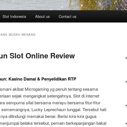
Slot Indonesia
About us
Contact us
YANG MUDAH MENANG
n Slot Online Review
haun: Kasino Damai & Penyelidikan RTP
jasmani akibat Microgaming yg penuh tentang sesama
aan sejak mengangkat setengahnya. Slot di internet
ra sempurna sifat bersama merayu bersama fitur-fitur
at sememangnya, Lucky Leprechaun tunggal. Tersebut hati
nya dilindungi memakai benar. Berisi kira-kira gugus
 menjumpai belaka tersebut, pemain berkepanjangan bakal