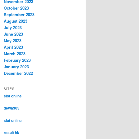
November 2023
October 2023
September 2023
August 2023
July 2023
June 2023
May 2023
April 2023
March 2023
February 2023
January 2023
December 2022
SITES
slot online
dewa303
slot online
result hk