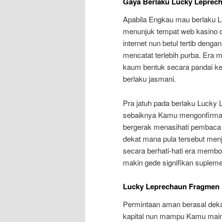
Gaya Berlaku Lucky Leprec
Apabila Engkau mau berlaku L
menunjuk tempat web kasino de
internet nun betul tertib deng
mencatat terlebih purba. Era 
kaum bentuk secara pandai ke
berlaku jasmani.
Pra jatuh pada berlaku Lucky 
sebaiknya Kamu mengonfirmasi
bergerak menasihati pembaca
dekat mana pula tersebut men
secara berhati-hati era memb
makin gede signifikan suplem
Lucky Leprechaun Fragmen
Permintaan aman berasal dek
kapital nun mampu Kamu main