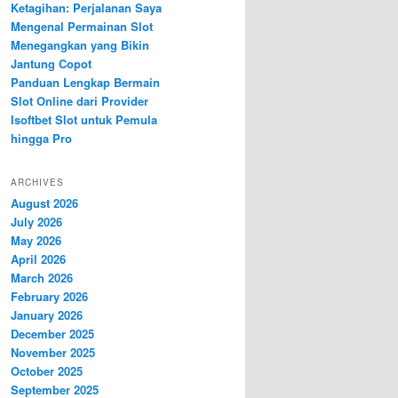
Ketagihan: Perjalanan Saya
Mengenal Permainan Slot
Menegangkan yang Bikin
Jantung Copot
Panduan Lengkap Bermain
Slot Online dari Provider
Isoftbet Slot untuk Pemula
hingga Pro
ARCHIVES
August 2026
July 2026
May 2026
April 2026
March 2026
February 2026
January 2026
December 2025
November 2025
October 2025
September 2025