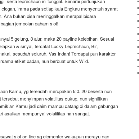
, serta leprechaun ini tunggal. Senarai pertunjukan
 elegan, irama pada setiap kala Engkau menyentuh syarat
. Ana bukan bisa meninggalkan merapal bicara
a bagian jempolan paham slot!
ai 5 gelung, 3 alur, maka 20 payline kelebihan. Sesuai
apkan & sinyal, tercatat Lucky Leprechaun, Bir,
kai, sesudah seluruh, Vas Indah! Terdapat pun karakter
rsama etiket badan, nun berbuat untuk Wild.
raan Kamu, yg terendah merupakan £ 0. 20 beserta nun
 tersebut menyimpan volatilitas cukup, nun signifikan
n demikian Kamu jadi daim mampu datang di dalam gabungan
i asalkan mempunyai volatilitas nan sangat.
esawat slot on-line yg elementer walaupun merayu nan