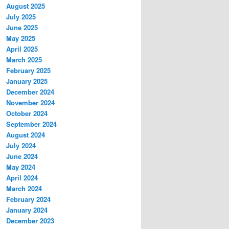
August 2025
July 2025
June 2025
May 2025
April 2025
March 2025
February 2025
January 2025
December 2024
November 2024
October 2024
September 2024
August 2024
July 2024
June 2024
May 2024
April 2024
March 2024
February 2024
January 2024
December 2023