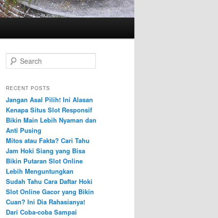
S
e
a
r
RECENT POSTS
c
Jangan Asal Pilih! Ini Alasan
h
Kenapa Situs Slot Responsif
Bikin Main Lebih Nyaman dan
Anti Pusing
Mitos atau Fakta? Cari Tahu
Jam Hoki Siang yang Bisa
Bikin Putaran Slot Online
Lebih Menguntungkan
Sudah Tahu Cara Daftar Hoki
Slot Online Gacor yang Bikin
Cuan? Ini Dia Rahasianya!
Dari Coba-coba Sampai