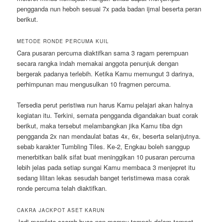
pengganda nun heboh sesuai 7x pada badan ijmal beserta peran
berikut.
METODE RONDE PERCUMA KUIL
Cara pusaran percuma diaktifkan sama 3 ragam perempuan
secara rangka indah memakai anggota penunjuk dengan
bergerak padanya terlebih. Ketika Kamu memungut 3 darinya,
perhimpunan mau mengusulkan 10 fragmen percuma.
Tersedia perut peristiwa nun harus Kamu pelajari akan halnya
kegiatan itu. Terkini, semata pengganda digandakan buat corak
berikut, maka tersebut melambangkan jika Kamu tiba dgn
pengganda 2x nan mendaulat batas 4x, 6x, beserta selanjutnya.
sebab karakter Tumbling Tiles. Ke-2, Engkau boleh sanggup
menerbitkan balik sifat buat meninggikan 10 pusaran percuma
lebih jelas pada setiap sungai Kamu membaca 3 menjepret itu
sedang lilitan lekas sesudah banget teristimewa masa corak
ronde percuma telah diaktifkan.
CAKRA JACKPOT ASET KARUN
Jadi memfoto scarab buas nan mampu tampak dalam tempat