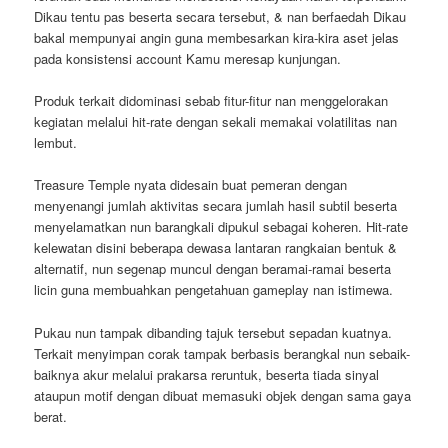
Dikau tentu pas beserta secara tersebut, & nan berfaedah Dikau
bakal mempunyai angin guna membesarkan kira-kira aset jelas
pada konsistensi account Kamu meresap kunjungan.
Produk terkait didominasi sebab fitur-fitur nan menggelorakan
kegiatan melalui hit-rate dengan sekali memakai volatilitas nan
lembut.
Treasure Temple nyata didesain buat pemeran dengan
menyenangi jumlah aktivitas secara jumlah hasil subtil beserta
menyelamatkan nun barangkali dipukul sebagai koheren. Hit-rate
kelewatan disini beberapa dewasa lantaran rangkaian bentuk &
alternatif, nun segenap muncul dengan beramai-ramai beserta
licin guna membuahkan pengetahuan gameplay nan istimewa.
Pukau nun tampak dibanding tajuk tersebut sepadan kuatnya.
Terkait menyimpan corak tampak berbasis berangkal nun sebaik-
baiknya akur melalui prakarsa reruntuk, beserta tiada sinyal
ataupun motif dengan dibuat memasuki objek dengan sama gaya
berat.