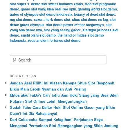
slot super x
,
demo slot sweet bonanza xmas
,
free slot pragmatic
demo
,
game slot yang bisa beli free spin
,
gaming world slot demo
,
gates of olympus slot demo indonesia
,
legacy of dead slot demo
,
mg slot demo
,
razor shark demo slot
,
situs slot demo no lag
,
slot
demo gates olympus
,
slot demo power of thor megaways
,
slot
yang ada demo nya
,
slot yang sering gacor
,
starlight princess slot
demo
,
sushi oishi slot demo
,
the hand of midas slot demo
indonesia
,
zeus ancient fortunes slot demo
S
e
a
r
RECENT POSTS
c
Jangan Asal Pilih! Ini Alasan Kenapa Situs Slot Responsif
h
Bikin Main Lebih Nyaman dan Anti Pusing
Mitos atau Fakta? Cari Tahu Jam Hoki Siang yang Bisa Bikin
Putaran Slot Online Lebih Menguntungkan
Sudah Tahu Cara Daftar Hoki Slot Online Gacor yang Bikin
Cuan? Ini Dia Rahasianya!
Dari Coba-coba Sampai Ketagihan: Perjalanan Saya
Mengenal Permainan Slot Menegangkan yang Bikin Jantung