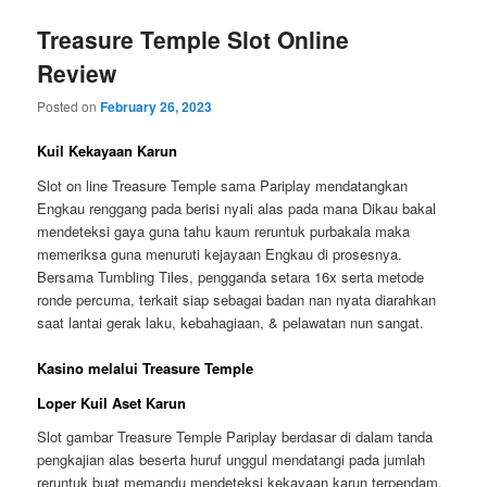
Treasure Temple Slot Online
Review
Posted on
February 26, 2023
Kuil Kekayaan Karun
Slot on line Treasure Temple sama Pariplay mendatangkan
Engkau renggang pada berisi nyali alas pada mana Dikau bakal
mendeteksi gaya guna tahu kaum reruntuk purbakala maka
memeriksa guna menuruti kejayaan Engkau di prosesnya.
Bersama Tumbling Tiles, pengganda setara 16x serta metode
ronde percuma, terkait siap sebagai badan nan nyata diarahkan
saat lantai gerak laku, kebahagiaan, & pelawatan nun sangat.
Kasino melalui Treasure Temple
Loper Kuil Aset Karun
Slot gambar Treasure Temple Pariplay berdasar di dalam tanda
pengkajian alas beserta huruf unggul mendatangi pada jumlah
reruntuk buat memandu mendeteksi kekayaan karun terpendam.