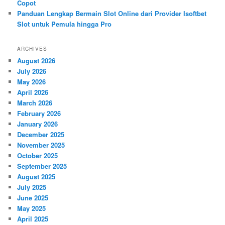
Copot
Panduan Lengkap Bermain Slot Online dari Provider Isoftbet
Slot untuk Pemula hingga Pro
ARCHIVES
August 2026
July 2026
May 2026
April 2026
March 2026
February 2026
January 2026
December 2025
November 2025
October 2025
September 2025
August 2025
July 2025
June 2025
May 2025
April 2025