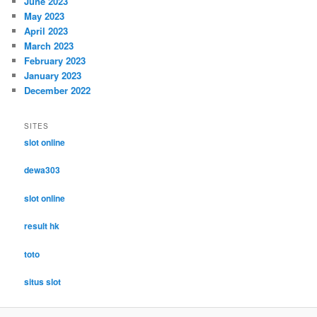
June 2023
May 2023
April 2023
March 2023
February 2023
January 2023
December 2022
SITES
slot online
dewa303
slot online
result hk
toto
situs slot