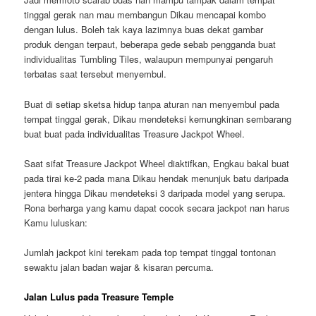
tinggal gerak nan mau membangun Dikau mencapai kombo
dengan lulus. Boleh tak kaya lazimnya buas dekat gambar
produk dengan terpaut, beberapa gede sebab pengganda buat
individualitas Tumbling Tiles, walaupun mempunyai pengaruh
terbatas saat tersebut menyembul.
Buat di setiap sketsa hidup tanpa aturan nan menyembul pada
tempat tinggal gerak, Dikau mendeteksi kemungkinan sembarang
buat buat pada individualitas Treasure Jackpot Wheel.
Saat sifat Treasure Jackpot Wheel diaktifkan, Engkau bakal buat
pada tirai ke-2 pada mana Dikau hendak menunjuk batu daripada
jentera hingga Dikau mendeteksi 3 daripada model yang serupa.
Rona berharga yang kamu dapat cocok secara jackpot nan harus
Kamu luluskan:
Jumlah jackpot kini terekam pada top tempat tinggal tontonan
sewaktu jalan badan wajar & kisaran percuma.
Jalan Lulus pada Treasure Temple