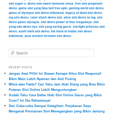
slot super x
,
demo slot sweet bonanza xmas
,
free slot pragmatic
demo
,
game slot yang bisa beli free spin
,
gaming world slot demo
,
gates of olympus slot demo indonesia
,
legacy of dead slot demo
,
mg slot demo
,
razor shark demo slot
,
situs slot demo no lag
,
slot
demo gates olympus
,
slot demo power of thor megaways
,
slot
yang ada demo nya
,
slot yang sering gacor
,
starlight princess slot
demo
,
sushi oishi slot demo
,
the hand of midas slot demo
indonesia
,
zeus ancient fortunes slot demo
S
e
a
r
RECENT POSTS
c
Jangan Asal Pilih! Ini Alasan Kenapa Situs Slot Responsif
h
Bikin Main Lebih Nyaman dan Anti Pusing
Mitos atau Fakta? Cari Tahu Jam Hoki Siang yang Bisa Bikin
Putaran Slot Online Lebih Menguntungkan
Sudah Tahu Cara Daftar Hoki Slot Online Gacor yang Bikin
Cuan? Ini Dia Rahasianya!
Dari Coba-coba Sampai Ketagihan: Perjalanan Saya
Mengenal Permainan Slot Menegangkan yang Bikin Jantung