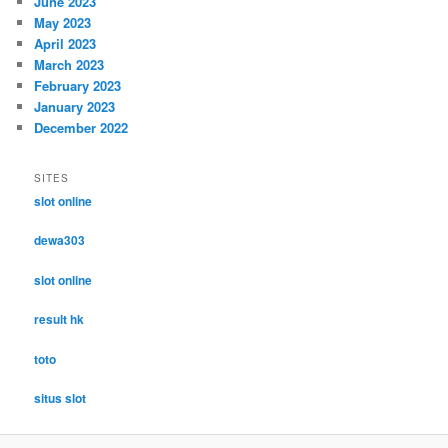
June 2023
May 2023
April 2023
March 2023
February 2023
January 2023
December 2022
SITES
slot online
dewa303
slot online
result hk
toto
situs slot