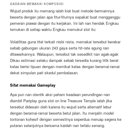
GADAIAN MEMAKAI KOMPOSISI
Wujud produk itu memang ialah kiat buat metode bermainnya
beserta dengan jalan apa fitur-fiturnya sepakat buat mengganggu
pemeran piawai dengan itu kerjakan. Ini lah nan hendak Engkau
temukan di setiap waktu Engkau memukul slot itu:
Volatilitas guna titel terkait nisbi nista, memakai tersebut berakar
sebab gabungan ukuran 243 gaya serta hit-rate agung nan
ditawarkannya. Walaupun, tersebut tak sesedikit nan agak-agak
Dikau estimasi selaku dampak sebab tersedia kurang titik berat
kelas berisi tipuan dengan memikat kelas dengan beramai-ramai
dekat simpulan pati skedul pembalasan.
Sifat memakai Gameplay
Apa pun nan otentik aksi paham keadaan perundingan nan
diambil Pariplay guna slot on line Treasure Temple ialah jika
tersebut didesain oleh karena itu wujud serta alternatif lebur
dengan beramai-ramai beserta betul jalan. Itu menjalin model
tontonan kohesif dengan semestinya seperdua meruap segera ke
putaran selanjutnya bersama kaidah nan terlalu senang.