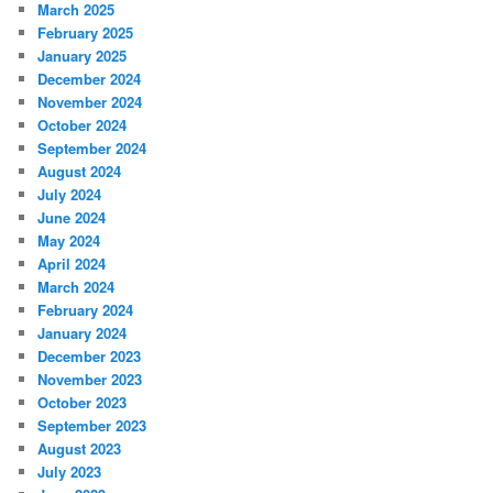
March 2025
February 2025
January 2025
December 2024
November 2024
October 2024
September 2024
August 2024
July 2024
June 2024
May 2024
April 2024
March 2024
February 2024
January 2024
December 2023
November 2023
October 2023
September 2023
August 2023
July 2023