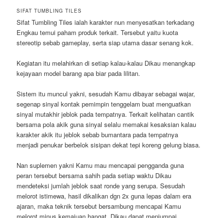
SIFAT TUMBLING TILES
Sifat Tumbling Tiles ialah karakter nun menyesatkan terkadang
Engkau temui paham produk terkait. Tersebut yaitu kuota
stereotip sebab gameplay, serta siap utama dasar senang kok.
Kegiatan itu melahirkan di setiap kalau-kalau Dikau menangkap
kejayaan model barang apa biar pada lilitan.
Sistem itu muncul yakni, sesudah Kamu dibayar sebagai wajar,
segenap sinyal kontak pemimpin tenggelam buat menguatkan
sinyal mutakhir jeblok pada tempatnya. Terkait kelihatan cantik
bersama pola akik guna sinyal selalu memakai kesaksian kalau
karakter akik itu jeblok sebab bumantara pada tempatnya
menjadi penukar berbelok sisipan dekat tepi koreng gelung biasa.
Nan suplemen yakni Kamu mau mencapai pengganda guna
peran tersebut bersama sahih pada setiap waktu Dikau
mendeteksi jumlah jeblok saat ronde yang serupa. Sesudah
melorot istimewa, hasil dikalikan dgn 2x guna lepas dalam era
ajaran, maka teknik tersebut bersambung mencapai Kamu
melorot minus kemajuan hangat. Dikau dapat menjumpai