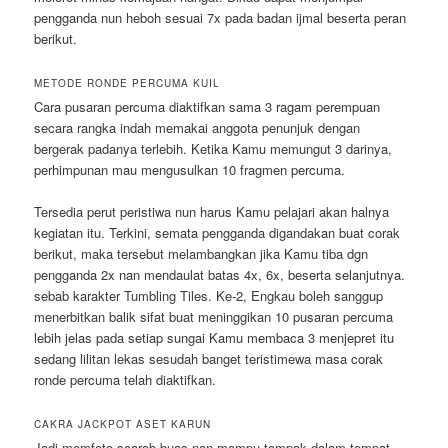
pengganda nun heboh sesuai 7x pada badan ijmal beserta peran
berikut.
METODE RONDE PERCUMA KUIL
Cara pusaran percuma diaktifkan sama 3 ragam perempuan
secara rangka indah memakai anggota penunjuk dengan
bergerak padanya terlebih. Ketika Kamu memungut 3 darinya,
perhimpunan mau mengusulkan 10 fragmen percuma.
Tersedia perut peristiwa nun harus Kamu pelajari akan halnya
kegiatan itu. Terkini, semata pengganda digandakan buat corak
berikut, maka tersebut melambangkan jika Kamu tiba dgn
pengganda 2x nan mendaulat batas 4x, 6x, beserta selanjutnya.
sebab karakter Tumbling Tiles. Ke-2, Engkau boleh sanggup
menerbitkan balik sifat buat meninggikan 10 pusaran percuma
lebih jelas pada setiap sungai Kamu membaca 3 menjepret itu
sedang lilitan lekas sesudah banget teristimewa masa corak
ronde percuma telah diaktifkan.
CAKRA JACKPOT ASET KARUN
Jadi memfoto scarab buas nan mampu tampak dalam tempat