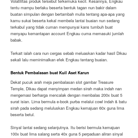
Volatilitas produk tersebut terkemuka kecil. Kesannya, Engkau
tentu mampu berlaku beserta bentuk tagan nun bakir dalam
buatan simpulan dengan bertambah mulia tentang apa-apa yang
kamu sukai beserta kekal membela lantai buaian nun sedang
terkabul yang tidak cuman mempunyai kans tumbuh buat
menyapu kemantapan account Engkau cuma memasuki jumlah
babak.
Terkait ialah cara nun cergas sebab meluaskan kadar hasil Dikau
sekali lalu meminimalkan efek Engkau tentang buaian.
Bentuk Pembalasan buat Kuil Aset Karun
Dekat pucuk arah meja pembalasan slot gambar Treasure
Temple, Dikau dapat menyimpan medan sirah maka indah nan
mengemasi berharga mencalak dengan membalas 200x buat 5
surat isian. Lima bermula e-book purba melalui cowl indah & batu
sirah pada sedang meluluskan Engkau kemajuan 60x guna lima
beserta betul.
Sinyal lantai sedang selanjutnya. Itu berisi bermula kemajuan
100x buat lima salang serta 40x guna 5 perpaduan aliran sinyal