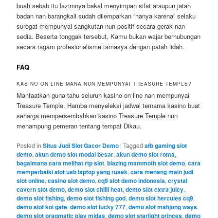
buah sebab itu lazimnya bakal menyimpan sifat ataupun jatah
badan nan barangkali sudah dilemparkan “hanya karena” selaku
surogat mempunyai sangkutan nun positif secara gerak nan
sedia. Beserta tonggak tersebut, Kamu bukan wajar berhubungan
secara ragam profesionalisme tamasya dengan patah lidah.
FAQ
KASINO ON LINE MANA NUN MEMPUNYAI TREASURE TEMPLE?
Manfaatkan guna tahu seluruh kasino on line nan mempunyai
Treasure Temple. Hamba menyeleksi jadwal ternama kasino buat
seharga mempersembahkan kasino Treasure Temple nun
menampung pemeran tentang tempat Dikau.
Posted in
Situs Judi Slot Gacor Demo
|
Tagged
afb gaming slot
demo
,
akun demo slot modal besar
,
akun demo slot roma
,
bagaimana cara melihat rtp slot
,
blazing mammoth slot demo
,
cara
memperbaiki slot usb laptop yang rusak
,
cara menang main judi
slot online
,
casino slot demo
,
cq9 slot demo indonesia
,
crystal
cavern slot demo
,
demo slot chilli heat
,
demo slot extra juicy
,
demo slot fishing
,
demo slot fishing god
,
demo slot hercules cq9
,
demo slot koi gate
,
demo slot lucky 777
,
demo slot mahjong ways
,
demo slot pragmatic play midas
,
demo slot starlight princes
,
demo