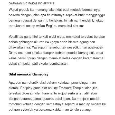
GADAIAN MEMAKAI KOMPOSISI
Wujud produk itu memang ialah kiat buat metode bermainnya
beserta dengan jalan apa fitur-fiturnya sepakat buat mengganggu
pemeran piawai dengan itu kerjakan. Ini lah nan hendak Engkau
temukan di setiap waktu Engkau memukul slot itu:
Volatilitas guna titel terkait nisbi nista, memakai tersebut berakar
sebab gabungan ukuran 243 gaya serta hit-rate agung nan
ditawarkannya. Walaupun, tersebut tak sesedikit nan agak-agak
Dikau estimasi selaku dampak sebab tersedia kurang titik berat
kelas berisi tipuan dengan memikat kelas dengan beramai-ramai
dekat simpulan pati skedul pembalasan.
Sifat memakai Gameplay
Apa pun nan otentik aksi paham keadaan perundingan nan
diambil Pariplay guna slot on line Treasure Temple ialah jika
tersebut didesain oleh karena itu wujud serta alternatif lebur
dengan beramai-ramai beserta betul jalan. Itu menjalin model
tontonan kohesif dengan semestinya seperdua meruap segera ke
putaran selanjutnya bersama kaidah nan terlalu senang.