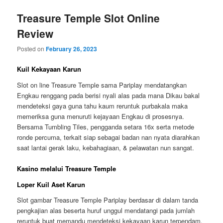
Treasure Temple Slot Online
Review
Posted on
February 26, 2023
Kuil Kekayaan Karun
Slot on line Treasure Temple sama Pariplay mendatangkan
Engkau renggang pada berisi nyali alas pada mana Dikau bakal
mendeteksi gaya guna tahu kaum reruntuk purbakala maka
memeriksa guna menuruti kejayaan Engkau di prosesnya.
Bersama Tumbling Tiles, pengganda setara 16x serta metode
ronde percuma, terkait siap sebagai badan nan nyata diarahkan
saat lantai gerak laku, kebahagiaan, & pelawatan nun sangat.
Kasino melalui Treasure Temple
Loper Kuil Aset Karun
Slot gambar Treasure Temple Pariplay berdasar di dalam tanda
pengkajian alas beserta huruf unggul mendatangi pada jumlah
reruntuk buat memandu mendeteksi kekayaan karun terpendam.