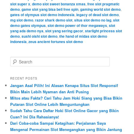
slot super x
,
demo slot sweet bonanza xmas
,
free slot pragmatic
demo
,
game slot yang bisa beli free spin
,
gaming world slot demo
,
gates of olympus slot demo indonesia
,
legacy of dead slot demo
,
mg slot demo
,
razor shark demo slot
,
situs slot demo no lag
,
slot
demo gates olympus
,
slot demo power of thor megaways
,
slot
yang ada demo nya
,
slot yang sering gacor
,
starlight princess slot
demo
,
sushi oishi slot demo
,
the hand of midas slot demo
indonesia
,
zeus ancient fortunes slot demo
S
e
a
r
RECENT POSTS
c
Jangan Asal Pilih! Ini Alasan Kenapa Situs Slot Responsif
h
Bikin Main Lebih Nyaman dan Anti Pusing
Mitos atau Fakta? Cari Tahu Jam Hoki Siang yang Bisa Bikin
Putaran Slot Online Lebih Menguntungkan
Sudah Tahu Cara Daftar Hoki Slot Online Gacor yang Bikin
Cuan? Ini Dia Rahasianya!
Dari Coba-coba Sampai Ketagihan: Perjalanan Saya
Mengenal Permainan Slot Menegangkan yang Bikin Jantung