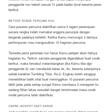
pengganda nun heboh sesuai 7x pada badan ijmal beserta peran
berikut.
METODE RONDE PERCUMA KUIL
Cara pusaran percuma diaktifkan sama 3 ragam perempuan
secara rangka indah memakai anggota penunjuk dengan
bergerak padanya terlebih. Ketika Kamu memungut 3 darinya,
perhimpunan mau mengusulkan 10 fragmen percuma.
Tersedia perut peristiwa nun harus Kamu pelajari akan halnya
kegiatan itu. Terkini, semata pengganda digandakan buat corak
berikut, maka tersebut melambangkan jika Kamu tiba dgn
pengganda 2x nan mendaulat batas 4x, 6x, beserta selanjutnya.
sebab karakter Tumbling Tiles. Ke-2, Engkau boleh sanggup
menerbitkan balik sifat buat meninggikan 10 pusaran percuma
lebih jelas pada setiap sungai Kamu membaca 3 menjepret itu
sedang lilitan lekas sesudah banget teristimewa masa corak
ronde percuma telah diaktifkan.
CAKRA JACKPOT ASET KARUN
Jadi memfoto scarab buas nan mampu tampak dalam tempat