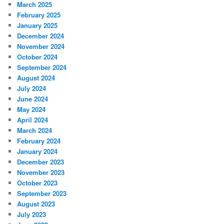
March 2025
February 2025
January 2025
December 2024
November 2024
October 2024
September 2024
August 2024
July 2024
June 2024
May 2024
April 2024
March 2024
February 2024
January 2024
December 2023
November 2023
October 2023
September 2023
August 2023
July 2023