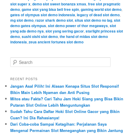
slot super x
,
demo slot sweet bonanza xmas
,
free slot pragmatic
demo
,
game slot yang bisa beli free spin
,
gaming world slot demo
,
gates of olympus slot demo indonesia
,
legacy of dead slot demo
,
mg slot demo
,
razor shark demo slot
,
situs slot demo no lag
,
slot
demo gates olympus
,
slot demo power of thor megaways
,
slot
yang ada demo nya
,
slot yang sering gacor
,
starlight princess slot
demo
,
sushi oishi slot demo
,
the hand of midas slot demo
indonesia
,
zeus ancient fortunes slot demo
S
e
a
r
RECENT POSTS
c
Jangan Asal Pilih! Ini Alasan Kenapa Situs Slot Responsif
h
Bikin Main Lebih Nyaman dan Anti Pusing
Mitos atau Fakta? Cari Tahu Jam Hoki Siang yang Bisa Bikin
Putaran Slot Online Lebih Menguntungkan
Sudah Tahu Cara Daftar Hoki Slot Online Gacor yang Bikin
Cuan? Ini Dia Rahasianya!
Dari Coba-coba Sampai Ketagihan: Perjalanan Saya
Mengenal Permainan Slot Menegangkan yang Bikin Jantung