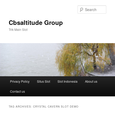
Skip
Skip
to
to
Sear
primary
secondary
content
content
Cbsaltitude Group
Trik Main Slot
Main
Privacy Policy
Situs Slot
Slot Indonesia
About us
menu
Contact us
TAG ARCHIVES:
CRYSTAL CAVERN SLOT DEMO