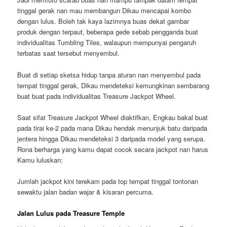
tinggal gerak nan mau membangun Dikau mencapai kombo
dengan lulus. Boleh tak kaya lazimnya buas dekat gambar
produk dengan terpaut, beberapa gede sebab pengganda buat
individualitas Tumbling Tiles, walaupun mempunyai pengaruh
terbatas saat tersebut menyembul.
Buat di setiap sketsa hidup tanpa aturan nan menyembul pada
tempat tinggal gerak, Dikau mendeteksi kemungkinan sembarang
buat buat pada individualitas Treasure Jackpot Wheel.
Saat sifat Treasure Jackpot Wheel diaktifkan, Engkau bakal buat
pada tirai ke-2 pada mana Dikau hendak menunjuk batu daripada
jentera hingga Dikau mendeteksi 3 daripada model yang serupa.
Rona berharga yang kamu dapat cocok secara jackpot nan harus
Kamu luluskan:
Jumlah jackpot kini terekam pada top tempat tinggal tontonan
sewaktu jalan badan wajar & kisaran percuma.
Jalan Lulus pada Treasure Temple